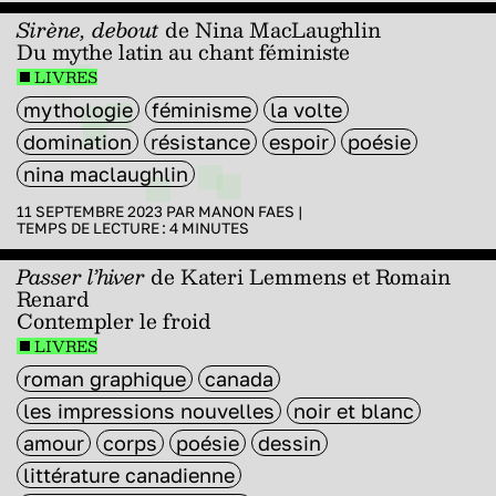
Sirène, debout
de Nina MacLaughlin
Du mythe latin au chant féministe
LIVRES
mythologie
féminisme
la volte
domination
résistance
espoir
poésie
nina maclaughlin
11 SEPTEMBRE 2023 PAR
MANON FAES
|
TEMPS DE LECTURE :
4
MINUTES
Passer l’hiver
de Kateri Lemmens et Romain
Renard
Contempler le froid
LIVRES
roman graphique
canada
les impressions nouvelles
noir et blanc
amour
corps
poésie
dessin
littérature canadienne