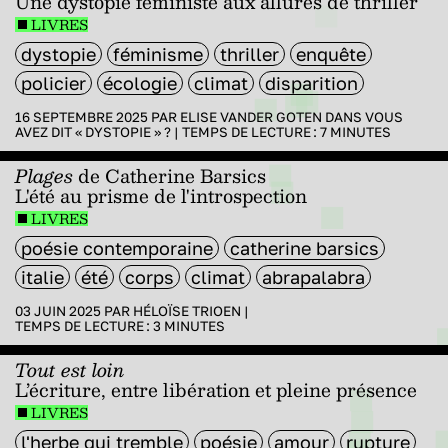
Une dystopie féministe aux allures de thriller
LIVRES
dystopie
féminisme
thriller
enquête
policier
écologie
climat
disparition
16 SEPTEMBRE 2025 PAR
ELISE VANDER GOTEN
DANS
VOUS
AVEZ DIT « DYSTOPIE » ?
|
TEMPS DE LECTURE :
7
MINUTES
Plages
de Catherine Barsics
L'été au prisme de l'introspection
LIVRES
poésie contemporaine
catherine barsics
italie
été
corps
climat
abrapalabra
03 JUIN 2025 PAR
HÉLOÏSE TRIOEN
|
TEMPS DE LECTURE :
3
MINUTES
Tout est loin
L’écriture, entre libération et pleine présence
LIVRES
l'herbe qui tremble
poésie
amour
rupture