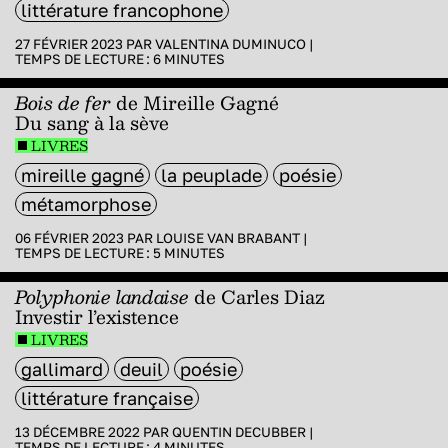
littérature francophone
27 FÉVRIER 2023 PAR
VALENTINA DUMINUCO
|
TEMPS DE LECTURE :
6
MINUTES
Bois de fer
de Mireille Gagné
Du sang à la sève
LIVRES
mireille gagné
la peuplade
poésie
métamorphose
06 FÉVRIER 2023 PAR
LOUISE VAN BRABANT
|
TEMPS DE LECTURE :
5
MINUTES
Polyphonie landaise
de Carles Diaz
Investir l’existence
LIVRES
gallimard
deuil
poésie
littérature française
13 DÉCEMBRE 2022 PAR
QUENTIN DECUBBER
|
TEMPS DE LECTURE :
4
MINUTES