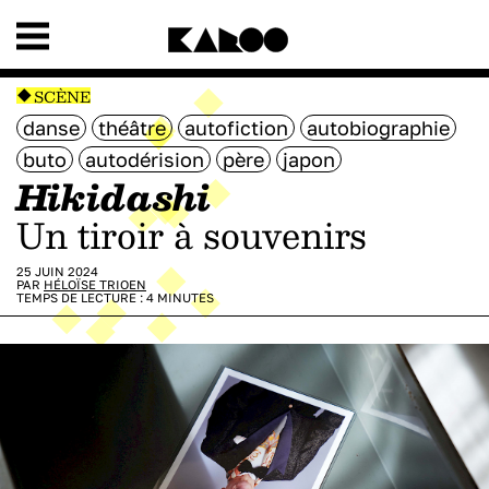
SCÈNE
danse
théâtre
autofiction
autobiographie
buto
autodérision
père
japon
Hikidashi
Un tiroir à souvenirs
25 JUIN 2024
PAR
HÉLOÏSE TRIOEN
TEMPS DE LECTURE :
4
MINUTES