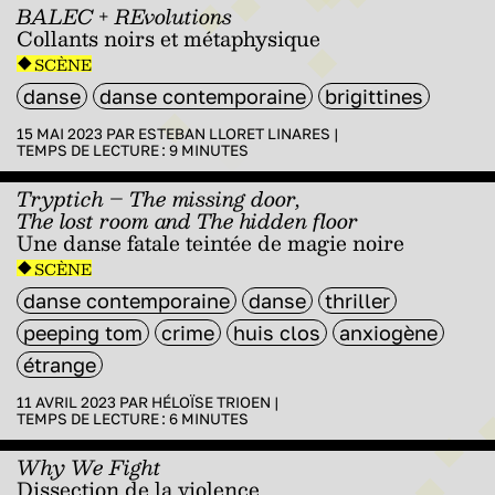
BALEC
+
REvolutions
Collants noirs et métaphysique
SCÈNE
danse
danse contemporaine
brigittines
15 MAI 2023 PAR
ESTEBAN LLORET LINARES
|
TEMPS DE LECTURE :
9
MINUTES
Tryptich – The missing door,
The lost room and The hidden floor
Une danse fatale teintée de magie noire
SCÈNE
danse contemporaine
danse
thriller
peeping tom
crime
huis clos
anxiogène
étrange
11 AVRIL 2023 PAR
HÉLOÏSE TRIOEN
|
TEMPS DE LECTURE :
6
MINUTES
Why We Fight
Dissection de la violence