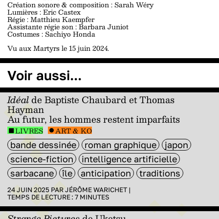
Création sonore & composition : Sarah Wéry
Lumières : Eric Castex
Régie : Matthieu Kaempfer
Assistante régie son : Barbara Juniot
Costumes : Sachiyo Honda
Vu aux Martyrs le 15 juin 2024.
Voir aussi...
Idéal
de Baptiste Chaubard et Thomas
Hayman
Au futur, les hommes restent imparfaits
LIVRES
ART & KO
bande dessinée
roman graphique
japon
science-fiction
intelligence artificielle
sarbacane
île
anticipation
traditions
24 JUIN 2025 PAR
JÉRÔME WARICHET
|
TEMPS DE LECTURE :
7
MINUTES
Strange Pictures
de Uketsu