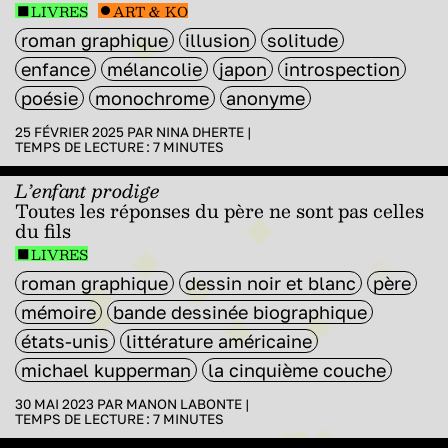
LIVRES
ART & KO
roman graphique
illusion
solitude
enfance
mélancolie
japon
introspection
poésie
monochrome
anonyme
25 FÉVRIER 2025 PAR
NINA DHERTE
|
TEMPS DE LECTURE :
7
MINUTES
L’enfant prodige
Toutes les réponses du père ne sont pas celles
du fils
LIVRES
roman graphique
dessin noir et blanc
père
mémoire
bande dessinée biographique
états-unis
littérature américaine
michael kupperman
la cinquième couche
30 MAI 2023 PAR
MANON LABONTE
|
TEMPS DE LECTURE :
7
MINUTES