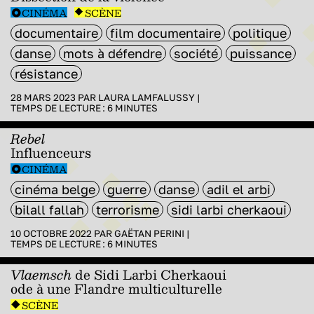
CINÉMA
SCÈNE
documentaire
film documentaire
politique
danse
mots à défendre
société
puissance
résistance
28 MARS 2023 PAR
LAURA LAMFALUSSY
|
TEMPS DE LECTURE :
6
MINUTES
Rebel
Influenceurs
CINÉMA
cinéma belge
guerre
danse
adil el arbi
bilall fallah
terrorisme
sidi larbi cherkaoui
10 OCTOBRE 2022 PAR
GAËTAN PERINI
|
TEMPS DE LECTURE :
6
MINUTES
Vlaemsch
de Sidi Larbi Cherkaoui
ode à une Flandre multiculturelle
SCÈNE