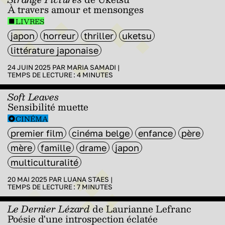
À travers amour et mensonges
LIVRES
japon
horreur
thriller
uketsu
littérature japonaise
24 JUIN 2025 PAR
MARIA SAMADI
|
TEMPS DE LECTURE :
4
MINUTES
Soft Leaves
Sensibilité muette
CINÉMA
premier film
cinéma belge
enfance
père
mère
famille
drame
japon
multiculturalité
20 MAI 2025 PAR
LUANA STAES
|
TEMPS DE LECTURE :
7
MINUTES
Le Dernier Lézard
de Laurianne Lefranc
Poésie d'une introspection éclatée