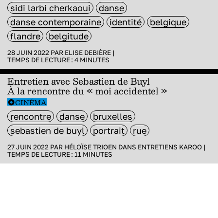
sidi larbi cherkaoui
danse
danse contemporaine
identité
belgique
flandre
belgitude
28 JUIN 2022 PAR
ELISE DEBIÈRE
|
TEMPS DE LECTURE :
4
MINUTES
Entretien avec Sebastien de Buyl
À la rencontre du « moi accidentel »
CINÉMA
rencontre
danse
bruxelles
sebastien de buyl
portrait
rue
27 JUIN 2022 PAR
HÉLOÏSE TRIOEN
DANS
ENTRETIENS KAROO
|
TEMPS DE LECTURE :
11
MINUTES