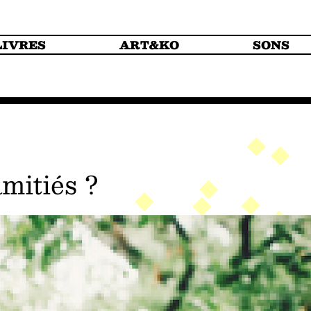
LIVRES
ART&KO
SONS
amitiés ?