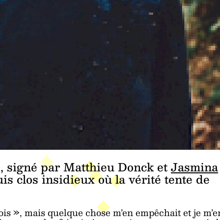
ue, signé par Matthieu Donck et
Jasmina
is clos insidieux où la vérité tente de
rois », mais quelque chose m’en empêchait et je m’e