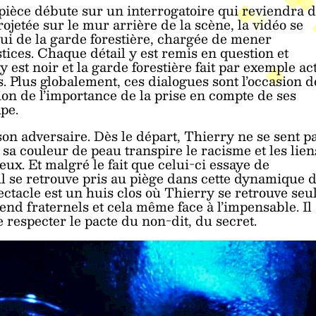
La pièce débute sur un interrogatoire qui reviendra 
ojetée sur le mur arrière de la scène, la vidéo se
elui de la garde forestière, chargée de mener
stices. Chaque détail y est remis en question et
 est noir et la garde forestière fait par exemple ac
. Plus globalement, ces dialogues sont l’occasion d
tion de l’importance de la prise en compte de ses
upe.
e son adversaire. Dès le départ, Thierry ne se sent p
a couleur de peau transpire le racisme et les lien
eux. Et malgré le fait que celui-ci essaye de
, il se retrouve pris au piège dans cette dynamique 
ectacle est un huis clos où Thierry se retrouve seu
end fraternels et cela même face à l’impensable. Il
e respecter le pacte du non-dit, du secret.