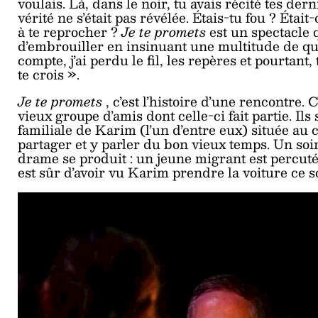
voulais. Là, dans le noir, tu avais récité tes dern
vérité ne s’était pas révélée. Étais-tu fou ? Éta
à te reprocher ?
Je te promets
est un spectacle 
d’embrouiller en insinuant une multitude de qu
compte, j’ai perdu le fil, les repères et pourtant,
te crois ».
Je te promets
, c’est l’histoire d’une rencontre.
vieux groupe d’amis dont celle-ci fait partie. Il
familiale de Karim (l’un d’entre eux) située au
partager et y parler du bon vieux temps. Un soi
drame se produit : un jeune migrant est percuté 
est sûr d’avoir vu Karim prendre la voiture ce s