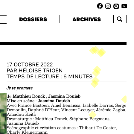
DOSSIERS
ARCHIVES
17 OCTOBRE 2022
PAR
HÉLOÏSE TRIOEN
TEMPS DE LECTURE :
6
MINUTES
Je te promets
de
Matthieu Donck
,
Jasmina Douieb
Mise en scène :
Jasmina Douieb
Avec
France Bastoen, Amel Benaïssa, Isabelle Darras, Serge
Demoulin, Daphné D’Heur, Vincent Lecuyer, Jérémie Zagba,
Amadou Keita
Dramaturgie :
Matthieu Donck, Stéphane Bergmans,
Jasmina Douieb
Scénographie et création costumes :
Thibaut De Coster,
Charly Kleinermann