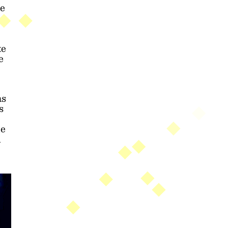
de
te
e
as
s
de
l