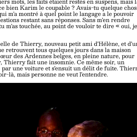
iers mots, les faits étaient restés en suspens, mais l
it-ce bien Karim le coupable ? Avais-tu quelque cho
qui m’a montré à quel point le langage a le pouvoir
estions restant sans réponses. Sans m’en rendre
 tu m’as touchée, au point de vouloir te dire « oui, j
 Celle de Thierry, nouveau petit ami d’Hélène, et d’u
s se retrouvent tous quelques jours dans la maison
 cœur des Ardennes belges, en pleine nature, pour
r, Thierry fait une insomnie. Ce même soir, un
par une voiture et s’ensuit un délit de fuite. Thier
oir-là, mais personne ne veut l’entendre.