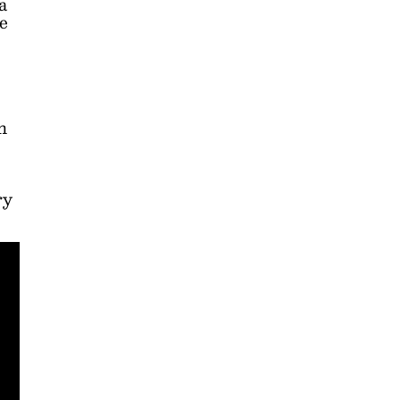
a
se
e
n
ry