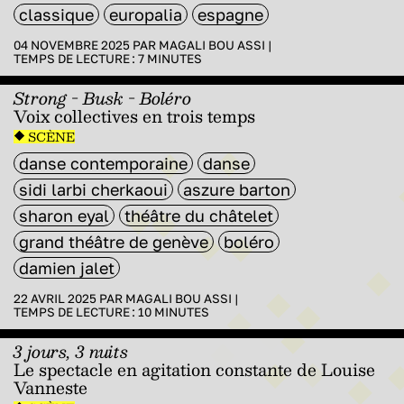
classique
europalia
espagne
04 NOVEMBRE 2025 PAR
MAGALI BOU ASSI
|
TEMPS DE LECTURE :
7
MINUTES
Strong - Busk - Boléro
Voix collectives en trois temps
SCÈNE
danse contemporaine
danse
sidi larbi cherkaoui
aszure barton
sharon eyal
théâtre du châtelet
grand théâtre de genève
boléro
damien jalet
22 AVRIL 2025 PAR
MAGALI BOU ASSI
|
TEMPS DE LECTURE :
10
MINUTES
3 jours, 3 nuits
Le spectacle en agitation constante de Louise
Vanneste