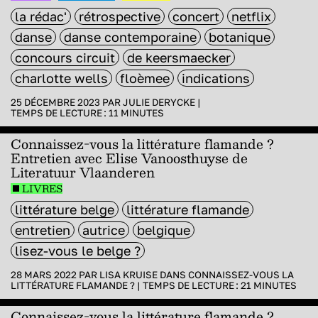
la rédac'
rétrospective
concert
netflix
danse
danse contemporaine
botanique
concours circuit
de keersmaecker
charlotte wells
floèmee
indications
25 DÉCEMBRE 2023 PAR
JULIE DERYCKE
|
TEMPS DE LECTURE :
11
MINUTES
Connaissez-vous la littérature flamande ?
Entretien avec Elise Vanoosthuyse de
Literatuur Vlaanderen
LIVRES
littérature belge
littérature flamande
entretien
autrice
belgique
lisez-vous le belge ?
28 MARS 2022 PAR
LISA KRUISE
DANS
CONNAISSEZ-VOUS LA
LITTÉRATURE FLAMANDE ?
|
TEMPS DE LECTURE :
21
MINUTES
Connaissez-vous la littérature flamande ?