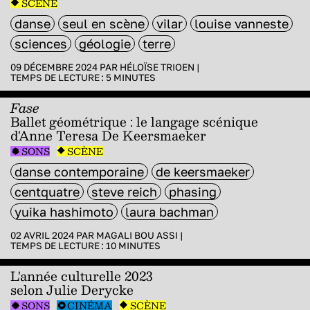
SCÈNE
danse
seul en scène
vilar
louise vanneste
sciences
géologie
terre
09 DÉCEMBRE 2024 PAR
HÉLOÏSE TRIOEN
|
TEMPS DE LECTURE :
5
MINUTES
Fase
Ballet géométrique : le langage scénique
d'Anne Teresa De Keersmaeker
SONS
SCÈNE
danse contemporaine
de keersmaeker
centquatre
steve reich
phasing
yuika hashimoto
laura bachman
02 AVRIL 2024 PAR
MAGALI BOU ASSI
|
TEMPS DE LECTURE :
10
MINUTES
L'année culturelle 2023
selon Julie Derycke
SONS
CINÉMA
SCÈNE