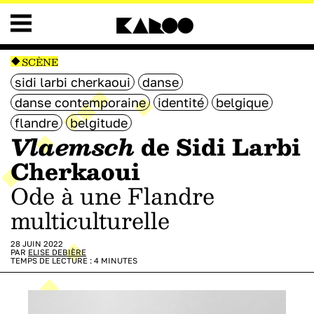
SCÈNE
sidi larbi cherkaoui
danse
danse contemporaine
identité
belgique
flandre
belgitude
Vlaemsch
de Sidi Larbi
Cherkaoui
ode à une Flandre
multiculturelle
28 JUIN 2022
PAR
ELISE DEBIÈRE
TEMPS DE LECTURE :
4
MINUTES