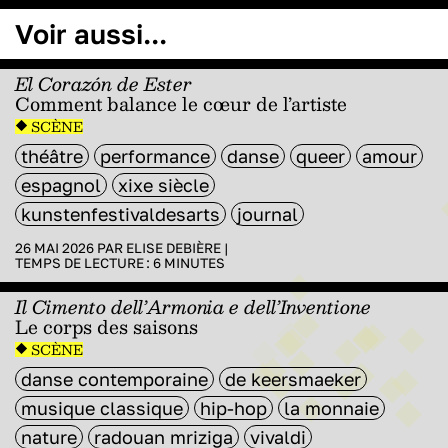
Voir aussi...
El Corazón de Ester
Comment balance le cœur de l’artiste
SCÈNE
théâtre
performance
danse
queer
amour
espagnol
xixe siècle
kunstenfestivaldesarts
journal
26 MAI 2026 PAR
ELISE DEBIÈRE
|
TEMPS DE LECTURE :
6
MINUTES
Il Cimento dell’Armonia e dell’Inventione
Le corps des saisons
SCÈNE
danse contemporaine
de keersmaeker
musique classique
hip-hop
la monnaie
nature
radouan mriziga
vivaldi