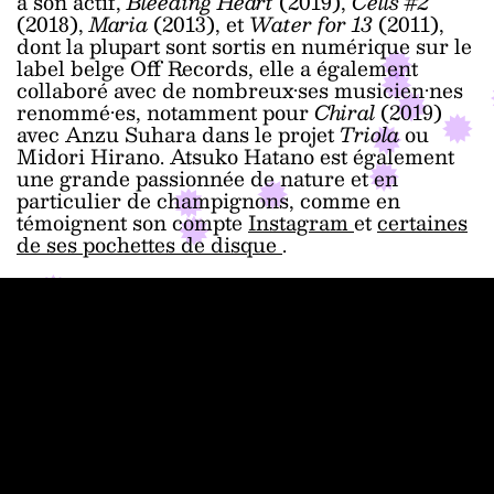
à son actif,
Bleeding Heart
(2019),
Cells #2
(2018),
Maria
(2013), et
Water for 13
(2011),
dont la plupart sont sortis en numérique sur le
label belge Off Records, elle a également
collaboré avec de nombreux·ses musicien·nes
renommé·es, notamment pour
Chiral
(2019)
avec Anzu Suhara dans le projet
Triola
ou
Midori Hirano. Atsuko Hatano est également
une grande passionnée de nature et en
particulier de champignons, comme en
témoignent son compte
Instagram
et
certaines
de ses pochettes de disque
.