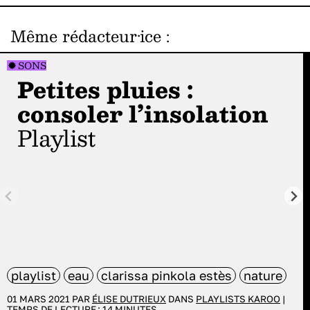
Même rédacteur·ice
:
SONS
Petites pluies :
consoler l’insolation
playlist
playlist
eau
clarissa pinkola estès
nature
01 MARS 2021 PAR
ÉLISE DUTRIEUX
DANS
PLAYLISTS KAROO
|
TEMPS DE LECTURE :
14
MINUTES