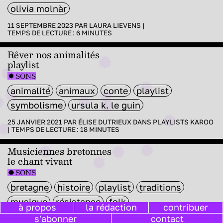
olivia molnàr
11 SEPTEMBRE 2023 PAR
LAURA LIEVENS
|
TEMPS DE LECTURE :
6
MINUTES
Rêver nos animalités
playlist
SONS
animalité
animaux
conte
playlist
symbolisme
ursula k. le guin
25 JANVIER 2021 PAR
ÉLISE DUTRIEUX
DANS
PLAYLISTS KAROO
|
TEMPS DE LECTURE :
18
MINUTES
Musiciennes bretonnes
le chant vivant
SONS
bretagne
histoire
playlist
traditions
musique
résistance
folk
à propos
la rédaction
contribuer
s'abonner
contact
06 OCTOBRE 2020 PAR
ÉLISE DUTRIEUX
DANS
PLAYLISTS