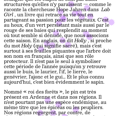
structurées qu’elles n’y paraissent — comme le
raconte la chercheuse Hope Jahren dans
Lab
Girl
, un livre qui retrace sa vie tout en
partageant sa passion pour les végétaux. C’est
au houx, d’un vert persistant mais aussi par le
rouge de ses baies qui resplendit au moment
où tout semble si dénudé, que nous associons
cette saison. En anglais, on dit
Holly
, si proche
du mot
Holy
(qui signifie sacré), mais c’est
surtout à ses feuilles piquantes que l’arbre doit
son nom en français, ainsi que son rôle
protecteur. Il n’est pas le seul à symboliser
cette période de l’année puisqu’on y retrouve
aussi le buis, le laurier, l'if, le lierre, le
genévrier, l'ajonc et le gui… Et le plus connu
aujourd’hui, c’est bien évidemment le sapin.
Nommé « roi des forêts », le pin est très
présent en Ardenne et dans nos régions. Il
n’est pourtant pas une espèce endémique, au
même titre que les épicéas ou les peupliers.
Nos régions regorgent, par contre, de