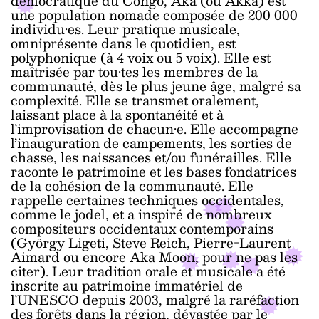
démocratique du Congo, Aka (ou Akka) est
une population nomade composée de 200 000
individu·es. Leur pratique musicale,
omniprésente dans le quotidien, est
polyphonique (à 4 voix ou 5 voix). Elle est
maîtrisée par tou·tes les membres de la
communauté, dès le plus jeune âge, malgré sa
complexité. Elle se transmet oralement,
laissant place à la spontanéité et à
l’improvisation de chacun·e. Elle accompagne
l’inauguration de campements, les sorties de
chasse, les naissances et/ou funérailles. Elle
raconte le patrimoine et les bases fondatrices
de la cohésion de la communauté. Elle
rappelle certaines techniques occidentales,
comme le jodel, et a inspiré de nombreux
compositeurs occidentaux contemporains
(György Ligeti, Steve Reich, Pierre-Laurent
Aimard ou encore Aka Moon, pour ne pas les
citer). Leur tradition orale et musicale a été
inscrite au patrimoine immatériel de
l’UNESCO depuis 2003, malgré la raréfaction
des forêts dans la région, dévastée par le