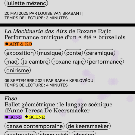
juliette mézenc
20 MAI 2025 PAR
LOUISE VAN BRABANT
|
TEMPS DE LECTURE :
3
MINUTES
La Machinerie des Airs
de Roxane Rajic
Performance onirique d’un « été » bruxellois
ART & KO
exposition
musique
conte
céramique
mad
la cambre
roxane rajic
performance
onirisme
09 SEPTEMBRE 2024 PAR
SARAH KERLOVÉOU
|
TEMPS DE LECTURE :
4
MINUTES
Fase
Ballet géométrique : le langage scénique
d'Anne Teresa De Keersmaeker
SONS
SCÈNE
danse contemporaine
de keersmaeker
centquatre
steve reich
phasing