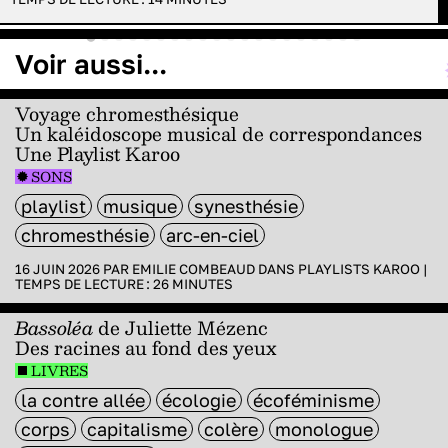
Voir aussi...
Voyage chromesthésique
Un kaléidoscope musical de correspondances
Une Playlist Karoo
SONS
playlist
musique
synesthésie
chromesthésie
arc-en-ciel
16 JUIN 2026 PAR
EMILIE COMBEAUD
DANS
PLAYLISTS KAROO
|
TEMPS DE LECTURE :
26
MINUTES
Bassoléa
de Juliette Mézenc
Des racines au fond des yeux
LIVRES
la contre allée
écologie
écoféminisme
corps
capitalisme
colère
monologue