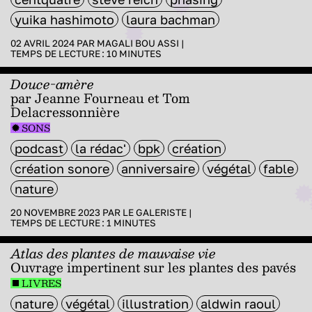
yuika hashimoto
laura bachman
02 AVRIL 2024 PAR
MAGALI BOU ASSI
|
TEMPS DE LECTURE :
10
MINUTES
Douce-amère
par Jeanne Fourneau et Tom
Delacressonnière
SONS
podcast
la rédac'
bpk
création
création sonore
anniversaire
végétal
fable
nature
20 NOVEMBRE 2023 PAR
LE GALERISTE
|
TEMPS DE LECTURE :
1
MINUTES
Atlas des plantes de mauvaise vie
Ouvrage impertinent sur les plantes des pavés
LIVRES
nature
végétal
illustration
aldwin raoul