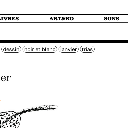
LIVRES
ART&KO
SONS
dessin
noir et blanc
janvier
trias
ier