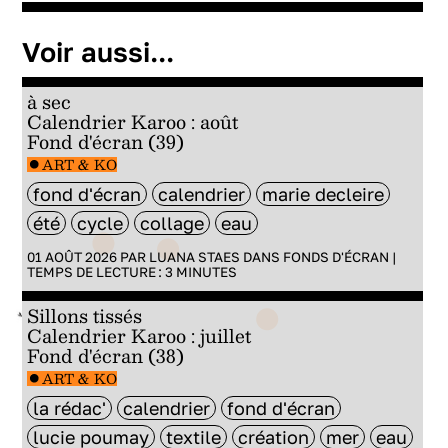
Voir aussi...
à sec
Calendrier Karoo : août
Fond d'écran (39)
ART & KO
fond d'écran
calendrier
marie decleire
été
cycle
collage
eau
01 AOÛT 2026 PAR
LUANA STAES
DANS
FONDS D'ÉCRAN
|
TEMPS DE LECTURE :
3
MINUTES
Sillons tissés
Calendrier Karoo : juillet
Fond d'écran (38)
ART & KO
la rédac'
calendrier
fond d'écran
lucie poumay
textile
création
mer
eau