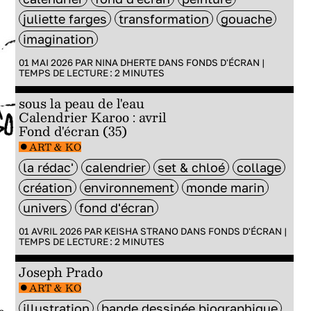
juliette farges
transformation
gouache
imagination
01 MAI 2026 PAR
NINA DHERTE
DANS
FONDS D'ÉCRAN
|
TEMPS DE LECTURE :
2
MINUTES
sous la peau de l'eau
Calendrier Karoo : avril
Fond d'écran (35)
ART & KO
la rédac'
calendrier
set & chloé
collage
création
environnement
monde marin
univers
fond d'écran
01 AVRIL 2026 PAR
KEISHA STRANO
DANS
FONDS D'ÉCRAN
|
TEMPS DE LECTURE :
2
MINUTES
Joseph Prado
ART & KO
illustration
bande dessinée biographique