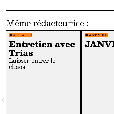
Même rédacteur·ice
:
ART & KO
ART & KO
Entretien avec
JANV
Trias
Laisser entrer le
chaos