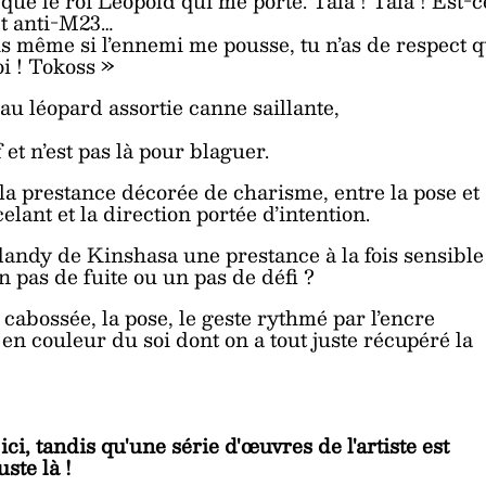
e que le roi Léopold qui me porte. Tala ! Tala ! Est-c
et anti-M23…
s même si l’ennemi me pousse, tu n’as de respect 
oi ! Tokoss »
u léopard assortie canne saillante,
 et n’est pas là pour blaguer.
 la prestance décorée de charisme, entre la pose et
lant et la direction portée d’intention.
andy de Kinshasa une prestance à la fois sensible
un pas de fuite ou un pas de défi ?
 cabossée, la pose, le geste rythmé par l’encre
n couleur du soi dont on a tout juste récupéré la
ci, tandis qu'une série d'œuvres de l'artiste est
ste là !