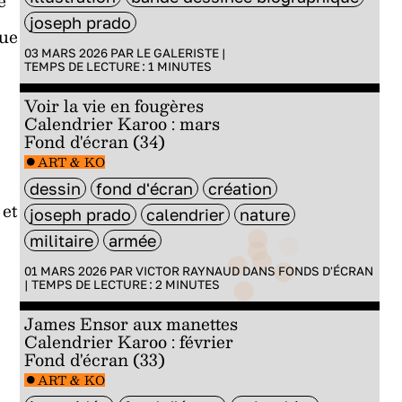
e
joseph prado
que
03 MARS 2026 PAR
LE GALERISTE
|
TEMPS DE LECTURE :
1
MINUTES
Voir la vie en fougères
Calendrier Karoo : mars
Fond d'écran (34)
ART & KO
dessin
fond d'écran
création
 et
joseph prado
calendrier
nature
militaire
armée
01 MARS 2026 PAR
VICTOR RAYNAUD
DANS
FONDS D'ÉCRAN
|
TEMPS DE LECTURE :
2
MINUTES
James Ensor aux manettes
Calendrier Karoo : février
Fond d'écran (33)
ART & KO