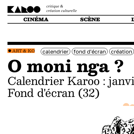
critique &
création culturelle
CINÉMA
SCÈNE
ART & KO
calendrier
fond d'écran
création
O moni nga ?
Calendrier Karoo : janv
Fond d'écran (32)