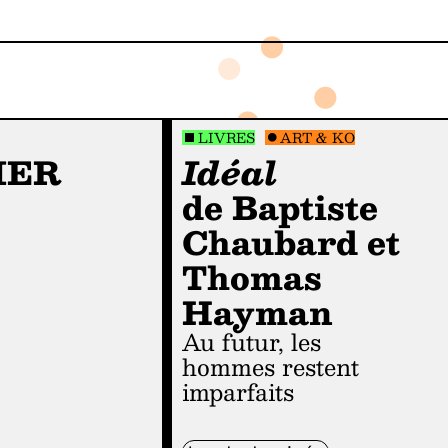
LIVRES
ART & KO
IER
Idéal
de Baptiste
Chaubard et
Thomas
Hayman
Au futur, les
hommes restent
imparfaits