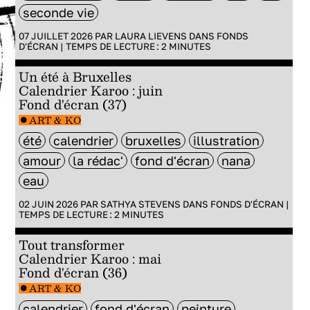
seconde vie
07 JUILLET 2026 PAR
LAURA LIEVENS
DANS
FONDS
D'ÉCRAN
|
TEMPS DE LECTURE :
2
MINUTES
Un été à Bruxelles
Calendrier Karoo : juin
Fond d'écran (37)
ART & KO
été
calendrier
bruxelles
illustration
amour
la rédac'
fond d'écran
nana
eau
02 JUIN 2026 PAR
SATHYA STEVENS
DANS
FONDS D'ÉCRAN
|
TEMPS DE LECTURE :
2
MINUTES
Tout transformer
Calendrier Karoo : mai
Fond d'écran (36)
ART & KO
calendrier
fond d'écran
peinture