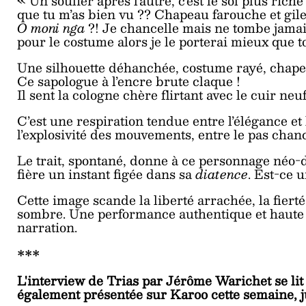
« Un soulier après l’autre, c’est le sol plus rich
que tu m’as bien vu ?? Chapeau farouche et gil
O moni nga
?! Je chancelle mais ne tombe jamai
pour le costume alors je le porterai mieux que t
Une silhouette déhanchée, costume rayé, chapea
Ce sapologue à l’encre brute claque !
Il sent la cologne chère flirtant avec le cuir neuf
C’est une respiration tendue entre l’élégance et
l’explosivité des mouvements, entre le pas chance
Le trait, spontané, donne à ce personnage néo-d
fière un instant figée dans sa
diatence
. Est-ce 
Cette image scande la liberté arrachée, la fierté
sombre. Une performance authentique et haute e
narration.
***
L'interview de Trias par Jérôme Warichet se lit i
également présentée sur Karoo cette semaine, ju