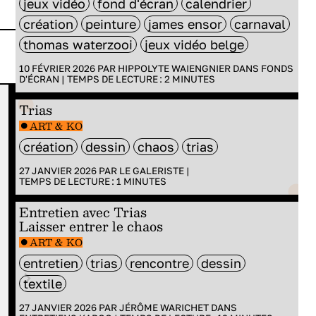
jeux vidéo
fond d'écran
calendrier
création
peinture
james ensor
carnaval
thomas waterzooi
jeux vidéo belge
10 FÉVRIER 2026 PAR
HIPPOLYTE WAIENGNIER
DANS
FONDS
D'ÉCRAN
|
TEMPS DE LECTURE :
2
MINUTES
CINÉMA
CINÉMA
A
Trias
Les perles de
Knit’s
ART & KO
2024 selon
l'île s
création
dessin
chaos
trias
Jérôme
Après l’a
27 JANVIER 2026 PAR
LE GALERISTE
|
TEMPS DE LECTURE :
1
MINUTES
souffles courts
Entretien avec Trias
Laisser entrer le chaos
ART & KO
entretien
trias
rencontre
dessin
textile
27 JANVIER 2026 PAR
JÉRÔME WARICHET
DANS