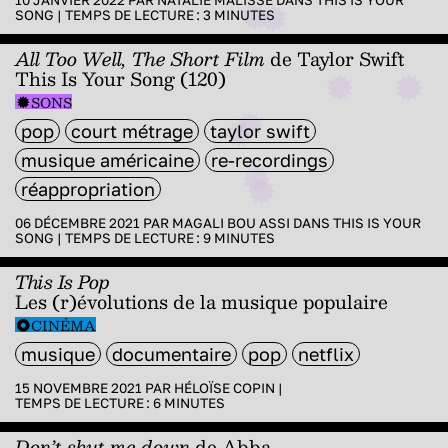
10 JANVIER 2022 PAR
NATALIE MALISSE
DANS
THIS IS YOUR
SONG
|
TEMPS DE LECTURE :
3
MINUTES
All Too Well, The Short Film
de Taylor Swift
This Is Your Song (120)
SONS
pop
court métrage
taylor swift
musique américaine
re-recordings
réappropriation
06 DÉCEMBRE 2021 PAR
MAGALI BOU ASSI
DANS
THIS IS YOUR
SONG
|
TEMPS DE LECTURE :
9
MINUTES
This Is Pop
Les (r)évolutions de la musique populaire
CINÉMA
musique
documentaire
pop
netflix
15 NOVEMBRE 2021 PAR
HÉLOÏSE COPIN
|
TEMPS DE LECTURE :
6
MINUTES
Don’t shut me down
de
Abba