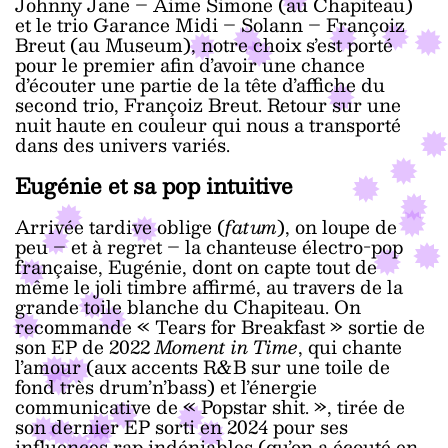
Johnny Jane – Aime Simone (au Chapiteau)
et le trio Garance Midi – Solann – Françoiz
Breut (au Museum), notre choix s’est porté
pour le premier afin d’avoir une chance
d’écouter une partie de la tête d’affiche du
second trio, Françoiz Breut. Retour sur une
nuit haute en couleur qui nous a transporté
dans des univers variés.
Eugénie et sa pop intuitive
Arrivée tardive oblige (
fatum
), on loupe de
peu – et à regret – la chanteuse électro-pop
française, Eugénie, dont on capte tout de
même le joli timbre affirmé, au travers de la
grande toile blanche du Chapiteau. On
recommande « Tears for Breakfast » sortie de
son EP de 2022
Moment in Time
, qui chante
l’amour (aux accents R&B sur une toile de
fond très drum’n’bass) et l’énergie
communicative de « Popstar shit. », tirée de
son dernier EP sorti en 2024 pour ses
influences rap indéniables (qu’on a écouté en