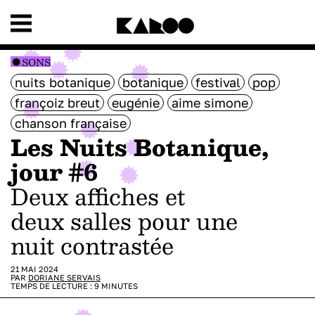
SONS
nuits botanique
botanique
festival
pop
françoiz breut
eugénie
aime simone
chanson française
Les Nuits Botanique,
jour #6
Deux affiches et
deux salles pour une
nuit contrastée
21 MAI 2024
PAR
DORIANE SERVAIS
TEMPS DE LECTURE :
9
MINUTES