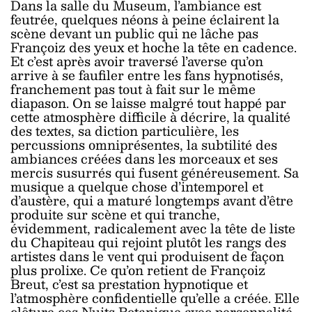
Dans la salle du Museum, l’ambiance est
feutrée, quelques néons à peine éclairent la
scène devant un public qui ne lâche pas
Françoiz des yeux et hoche la tête en cadence.
Et c’est après avoir traversé l’averse qu’on
arrive à se faufiler entre les fans hypnotisés,
franchement pas tout à fait sur le même
diapason. On se laisse malgré tout happé par
cette atmosphère difficile à décrire, la qualité
des textes, sa diction particulière, les
percussions omniprésentes, la subtilité des
ambiances créées dans les morceaux et ses
mercis susurrés qui fusent généreusement. Sa
musique a quelque chose d’intemporel et
d’austère, qui a maturé longtemps avant d’être
produite sur scène et qui tranche,
évidemment, radicalement avec la tête de liste
du Chapiteau qui rejoint plutôt les rangs des
artistes dans le vent qui produisent de façon
plus prolixe. Ce qu’on retient de Françoiz
Breut, c’est sa prestation hypnotique et
l’atmosphère confidentielle qu’elle a créée. Elle
clôture ces Nuits Botanique avec personnalité