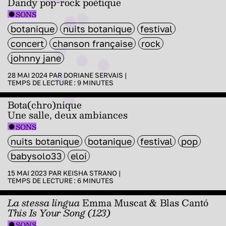
Dandy pop-rock poétique
SONS
botanique
nuits botanique
festival
concert
chanson française
rock
johnny jane
28 MAI 2024 PAR
DORIANE SERVAIS
|
TEMPS DE LECTURE :
9
MINUTES
Bota(chro)nique
Une salle, deux ambiances
SONS
nuits botanique
botanique
festival
pop
babysolo33
eloi
15 MAI 2023 PAR
KEISHA STRANO
|
TEMPS DE LECTURE :
6
MINUTES
La stessa lingua
Emma Muscat & Blas Cantó
This Is Your Song (123)
SONS