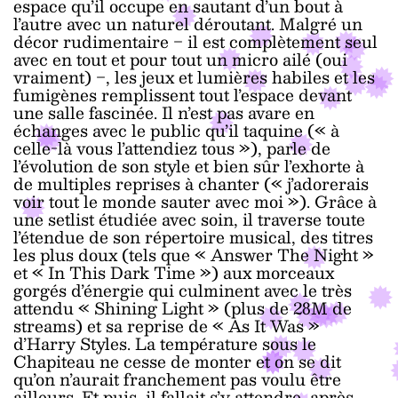
espace qu’il occupe en sautant d’un bout à
l’autre avec un naturel déroutant. Malgré un
décor rudimentaire ‒ il est complètement seul
avec en tout et pour tout un micro ailé (oui
vraiment) ‒, les jeux et lumières habiles et les
fumigènes remplissent tout l’espace devant
une salle fascinée. Il n’est pas avare en
échanges avec le public qu’il taquine (« à
celle-là vous l’attendiez tous »), parle de
l’évolution de son style et bien sûr l’exhorte à
de multiples reprises à chanter (« j’adorerais
voir tout le monde sauter avec moi »). Grâce à
une setlist étudiée avec soin, il traverse toute
l’étendue de son répertoire musical, des titres
les plus doux (tels que « Answer The Night »
et « In This Dark Time ») aux morceaux
gorgés d’énergie qui culminent avec le très
attendu « Shining Light » (plus de 28M de
streams) et sa reprise de « As It Was »
d’Harry Styles. La température sous le
Chapiteau ne cesse de monter et on se dit
qu’on n’aurait franchement pas voulu être
ailleurs. Et puis, il fallait s’y attendre, après