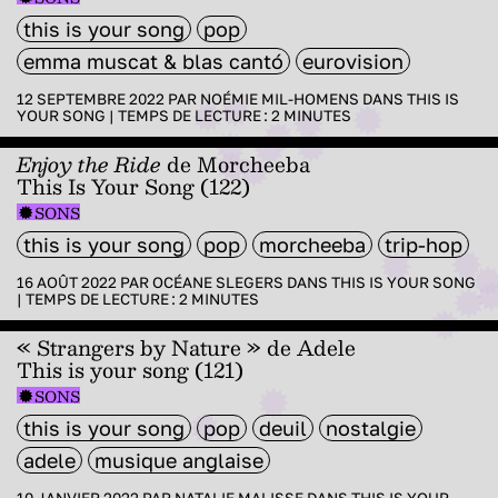
this is your song
pop
emma muscat & blas cantó
eurovision
12 SEPTEMBRE 2022 PAR
NOÉMIE MIL-HOMENS
DANS
THIS IS
YOUR SONG
|
TEMPS DE LECTURE :
2
MINUTES
Enjoy the Ride
de
Morcheeba
This Is Your Song (122)
SONS
this is your song
pop
morcheeba
trip-hop
16 AOÛT 2022 PAR
OCÉANE SLEGERS
DANS
THIS IS YOUR SONG
|
TEMPS DE LECTURE :
2
MINUTES
« Strangers by Nature » de Adele
This is your song (121)
SONS
this is your song
pop
deuil
nostalgie
adele
musique anglaise