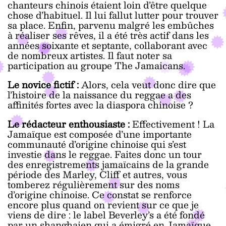
chanteurs chinois étaient loin d’être quelque
chose d’habituel. Il lui fallut lutter pour trouver
sa place. Enfin, parvenu malgré les embûches
à réaliser ses rêves, il a été très actif dans les
années soixante et septante, collaborant avec
de nombreux artistes. Il faut noter sa
participation au groupe The Jamaicans.
Le novice fictif :
Alors, cela veut donc dire que
l’histoire de la naissance du reggae a des
affinités fortes avec la diaspora chinoise ?
Le rédacteur enthousiaste :
Effectivement ! La
Jamaïque est composée d’une importante
communauté d’origine chinoise qui s’est
investie dans le reggae. Faites donc un tour
des enregistrements jamaïcains de la grande
période des Marley, Cliff et autres, vous
tomberez régulièrement sur des noms
d’origine chinoise. Ce constat se renforce
encore plus quand on revient sur ce que je
viens de dire : le label Beverley’s a été fondé
par un shanghaien qui a émigré en Jamaïque.