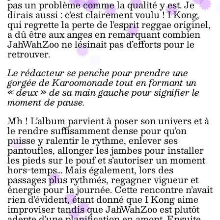
pas un problème comme la qualité y est. Je
dirais aussi : c’est clairement voulu ! I Kong,
qui regrette la perte de l’esprit reggae originel,
a dû être aux anges en remarquant combien
JahWahZoo ne lésinait pas d’efforts pour le
retrouver.
Le rédacteur se penche pour prendre une
gorgée de Karoomonade tout en formant un
« deux » de sa main gauche pour signifier le
moment de pause.
Mh ! L’album parvient à poser son univers et à
le rendre suffisamment dense pour qu’on
puisse y ralentir le rythme, enlever ses
pantoufles, allonger les jambes pour installer
les pieds sur le pouf et s’autoriser un moment
hors-temps… Mais également, lors des
passages plus rythmés, regagner vigueur et
énergie pour la journée. Cette rencontre n’avait
rien d’évident, étant donné que I Kong aime
improviser tandis que JahWahZoo est plutôt
adepte d’une planification en amont. Ensuite,