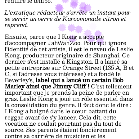
réduire le tempo.
L’extatique rédacteur s’arrête un instant pour
se servir un verre de Karoomonade citron et
reprend.
Ensuite, parce que I Kong a accepté
d’accompagner JahWahZoo. Pour qui ignore
l’identité de cet artiste, il est le neveu de Leslie
Kong, producteur originaire de Shanghai. Ce
dernier s’est installé à Kingston. Il a lancé sa
petite entreprise sur Orange Street (135 A, B et
C, si l’adresse vous intéresse) et a fondé le
Beverley’s,
label qui a lancé un certain Bob
Marley ainsi que Jimmy Cliff !
C’est tellement
important que je prends la peine de parler en
gras. Leslie Kong a joué un rôle essentiel dans
la consolidation du genre. Il faut donc le dire :
I Kong a baigné dans le cœur battant du
reggae avant de s’y lancer. Cela dit, cette
vocation ne coulait pourtant pas du tout de
source. Ses parents étaient foncièrement
contre sa carrière de musicien et les