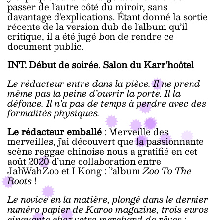
passer de l’autre côté du miroir, sans
davantage d’explications. Étant donné la sortie
récente de la version dub de l’album qu’il
critique, il a été jugé bon de rendre ce
document public.
INT. Début de soirée. Salon du Karr’hoötel
Le rédacteur entre dans la pièce. Il ne prend
même pas la peine d’ouvrir la porte. Il la
défonce. Il n’a pas de temps à perdre avec des
formalités physiques.
Le rédacteur
emballé
: Merveille des
merveilles, j’ai découvert que la passionnante
scène reggae chinoise nous a gratifié en cet
août 2020 d’une collaboration entre
JahWahZoo et I Kong : l’album
Zoo To The
Roots
!
Le novice en la matière, plongé dans le dernier
numéro papier de Karoo magazine, trois euros
cinquante chez votre marchand de rêves
: