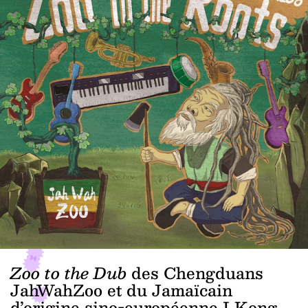
Zoo to the Dub
des Chengduans
JahWahZoo et du Jamaïcain
d’origine sino-européenne I Kong