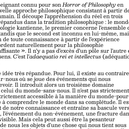
nseignant connu pour son
Horror of Philosophy
en
uvelle approche philosophique consistant à partir d
humain. Il découpe l’appréhension du réel en trois
épandus dans la tradition philosophique : le mond
mologie kantienne, le premier concerne l’ensemble 
, tandis que le second est inconnu en lui-même, ma
 de toute connaissance à partir de l’expérience
ordent naturellement pour la philosophie
fisante ». Il n’y a pas d’excès d’un pôle sur l’autre 
ns. C’est l’
adaequatio rei et intellectus
(adéquati
.
dée très répandue. Pour lui, il existe au contraire
ur-nous où se joue des événements qui nous
evoir. Il introduit alors un troisième domaine
, celui du monde-sans-nous. Il n’est pas strictement
strictement accessible à la manière du monde-pour
ité à comprendre le monde dans sa complétude. Il es
rt de notre connaissance et entraîne sa bascule ver
te, l’événement du non-événement, une fracture da
visible. Mais cela peut aussi être la pesanteur
 de nous les objets d’une chose qui nous tient sous