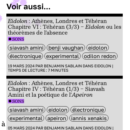
Voir aussi...
Eidolon
: Athènes, Londres et Téhéran
Chapitre VI : Téhéran (3/3) −
Eidolon
ou les
théorèmes de l’absence
SONS
siavash amini
benji vaughan
eidolon
électronique
experimental
odilon redon
19 MARS 2024 PAR
BENJAMIN SABLAIN
DANS
EIDOLON
|
TEMPS DE LECTURE :
7
MINUTES
Eidolon
: Athènes, Londres et Téhéran
Chapitre IV : Téhéran (1/3) − Siavash
Amini et la poétique de l’
Apeiron
SONS
siavash amini
eidolon
électronique
experimental
apeiron
iannis xenakis
 à
05 MARS 2024 PAR
BENJAMIN SABLAIN
DANS
EIDOLON
|