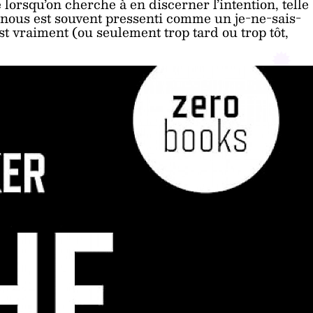
 lorsqu’on cherche à en discerner l’intention, telle
ous est souvent pressenti comme un je-ne-sais-
st vraiment (ou seulement trop tard ou trop tôt,