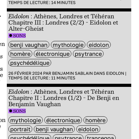
TEMPS DE LECTURE :
14
MINUTES
r
Eidolon
: Athènes, Londres et Téhéran
Chapitre III : Londres (2/2) - Eidolon et
Alter-Gheist
SONS
en
benji vaughan
mythologie
eidolon
homère
électronique
psytrance
s
psychédélique
s
e
26 FÉVRIER 2024 PAR
BENJAMIN SABLAIN
DANS
EIDOLON
|
TEMPS DE LECTURE :
11
MINUTES
r
Eidolon
: Athènes, Londres et Téhéran
Chapitre II : Londres (1/2) - De Benji en
Benjamin Vaughan
SONS
on
mythologie
électronique
homère
e
portrait
benji vaughan
eidolon
psychédélique
psytrance
trancegoa