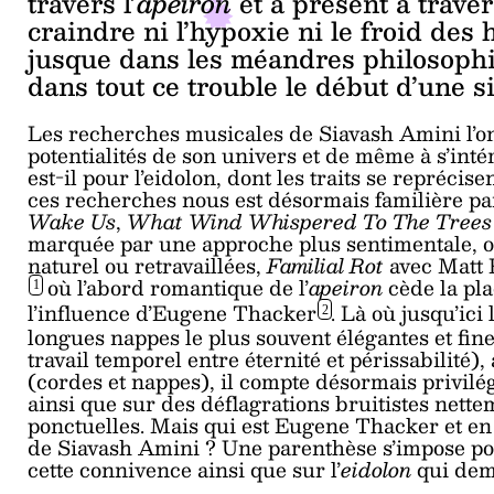
travers l’
apeiron
et à présent à traver
craindre ni l’hypoxie ni le froid des
jusque dans les méandres philosoph
dans tout ce trouble le début d’une si
Les recherches musicales de Siavash Amini l’on
potentialités de son univers et de même à s’int
est-il pour l’eidolon, dont les traits se repréc
ces recherches nous est désormais familière par
Wake Us
,
What Wind Whispered To The Trees
marquée par une approche plus sentimentale, où
naturel ou retravaillées,
Familial Rot
avec Matt 
où l’abord romantique de l’
apeiron
cède la pl
1
l’influence d’Eugene
Thacker
. Là où jusqu’ici
2
longues nappes le plus souvent élégantes et fi
travail temporel entre éternité et périssabilité)
(cordes et nappes), il compte désormais privilég
ainsi que sur des déflagrations bruitistes nette
ponctuelles. Mais qui est Eugene Thacker et en
de Siavash Amini ? Une parenthèse s’impose pou
cette connivence ainsi que sur l’
eidolon
qui deme