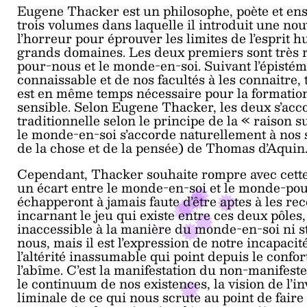
Eugene Thacker est un philosophe, poète et e
trois volumes dans laquelle il introduit une no
l’horreur pour éprouver les limites de l’esprit 
grands domaines. Les deux premiers sont très r
pour-nous et le monde-en-soi. Suivant l’épisté
connaissable et de nos facultés à les connaitre
est en même temps nécessaire pour la formation
sensible. Selon Eugene Thacker, les deux s’acc
traditionnelle selon le principe de la « raison suf
le monde-en-soi s’accorde naturellement à nos se
de la chose et de la pensée) de Thomas d’Aquin
Cependant, Thacker souhaite rompre avec cette i
un écart entre le monde-en-soi et le monde-po
échapperont à jamais faute d’être aptes à les rec
incarnant le jeu qui existe entre ces deux pôles
inaccessible à la manière du monde-en-soi ni 
nous, mais il est l’expression de notre incapac
l’altérité inassumable qui point depuis le confo
l’abîme. C’est la manifestation du non-manifes
le continuum de nos existences, la vision de l’in
liminale de ce qui nous scrute au point de faire