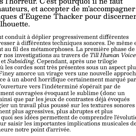
s l’horreur. C’est pourquoi il ne faut
 hauteurs, et accepter de m’accompagner
iques d’Eugene Thacker pour discerne
lhouette.
t conduit à déplier progressivement différentes
éresser à différentes techniques sonores. De même 
isent au fil des métamorphoses. La première phase de
 nos investigations au travers de
Till Human Voice
et
Subsiding
. Cependant, après une trilogie
 les cordes sont très présentes sous un aspect plu
Finey amorce un virage vers une nouvelle
approch
ace à un abord horrifique certainement marqué pa
 l’ouverture vers l’indéterminé s’opérait par de
nement ouvragées évoquant le sublime (donc un
, ainsi que par les jeux de contrastes déjà évoqués
ier un travail plus poussé sur les textures sonores
ment plus agressives, plus abruptes et plus
 quoi ses idées permettent de comprendre l’évoluti
r saisir les importantes implications musicales d
ure notre point d’arrivée.