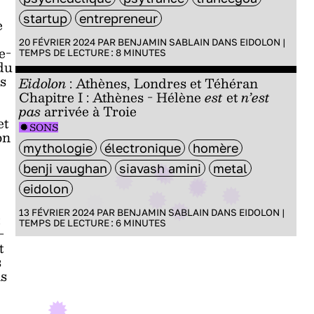
startup
entrepreneur
e
20 FÉVRIER 2024 PAR
BENJAMIN SABLAIN
DANS
EIDOLON
|
e-
TEMPS DE LECTURE :
8
MINUTES
du
is
Eidolon
: Athènes, Londres et Téhéran
Chapitre I : Athènes - Hélène
est
et
n’est
pas
arrivée à Troie
et
SONS
on
mythologie
électronique
homère
benji vaughan
siavash amini
metal
eidolon
13 FÉVRIER 2024 PAR
BENJAMIN SABLAIN
DANS
EIDOLON
|
TEMPS DE LECTURE :
6
MINUTES
-
t
s
ns