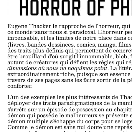
Eugene Thacker le rapproche de l’horreur, qui c
ce monde-sans-nous si paradoxal. L’horreur p
impensable, et les limites de notre place dans
c
(livres, bandes dessinées, comics, manga, films,
des traits plus définis qui permettent de concré
être brouillard d’où surgit l’innommable, blob, 
autant de créatures qui défient les règles qui r
dimensions où nous ne naquîmes point
. La litt
extraordinairement riche, puisque son essence 
travers de ses pages sans les faire sortir de la 
conforter.
L’un des exemples les plus intéressants de Thac
déployer des traits paradigmatiques de la mani
s’arrête sur un épisode de possession au chapitr
démon qui possède le malheureux se présente en a
démon multiple s’échappe du corps pour se loge
Comme le démon est sans nul doute une représe