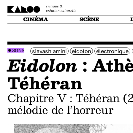
critique &
création culturelle
CINÉMA
SCÈNE
SONS
siavash amini
eidolon
électronique
Eidolon
: Athè
Téhéran
Chapitre V : Téhéran (2/3) − La
mélodie de l’horreur