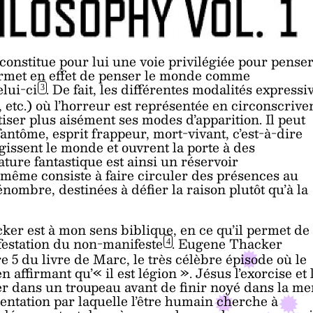
onstitue pour lui une voie privilégiée pour pense
ermet en effet de penser le monde comme
elui-ci
. De fait, les différentes modalités expressi
3
 etc.) où l’horreur est représentée en circonscrive
tiser plus aisément ses modes d’apparition. Il peut
fantôme, esprit frappeur, mort-vivant, c’est-à-dire
égissent le monde et ouvrent la porte à des
érature fantastique est ainsi un réservoir
même consiste à faire circuler des présences au
pénombre, destinées à défier la raison plutôt qu’à la
ker est à mon sens biblique, en ce qu’il permet de
festation du
non-manifeste
. Eugene Thacker
4
e 5 du livre de Marc, le très célèbre épisode où le
ffirmant qu’« il est légion ». Jésus l’exorcise et 
r dans un troupeau avant de finir noyé dans la mer
ntation par laquelle l’être humain cherche à