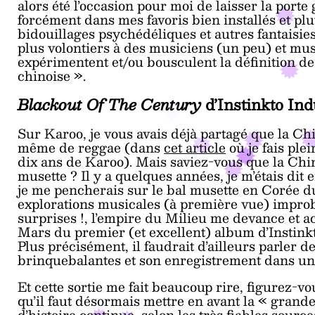
alors été l’occasion pour moi de laisser la porte
forcément dans mes favoris bien installés et plut
bidouillages psychédéliques et autres fantaisies
plus volontiers à des musiciens (un peu) et musi
expérimentent et/ou bousculent la définition d
chinoise ».
Blackout Of The Century
d’Instinkto Ind
Sur Karoo, je vous avais déjà partagé que la Ch
même de reggae (dans
cet article
où je fais ple
dix ans de Karoo). Mais saviez-vous que la Chi
musette ? Il y a quelques années, je m’étais dit 
je me pencherais sur le bal musette en Corée d
explorations musicales (à première vue) improb
surprises !, l’empire du Milieu me devance et a
Mars du premier (et excellent) album d’Insti
Plus précisément, il faudrait d’ailleurs parler
brinquebalantes et son enregistrement dans un
Et cette sortie me fait beaucoup rire, figurez-
qu’il faut désormais mettre en avant la « grande
d’histoire continue, selon les très fiables sour