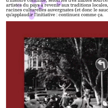
artistes du pays à revenir aux traditions locales
racines culturelles auvergnates (et donc le sauc
qu’applaudir l’initiative : continuez comme ça.