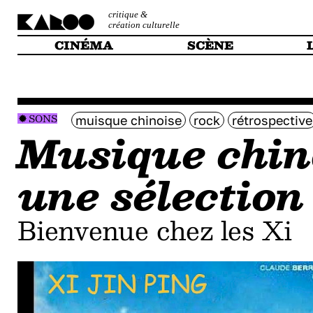
critique &
création culturelle
CINÉMA
SCÈNE
SONS
muisque chinoise
rock
rétrospective
Musique chino
une sélection
Bienvenue chez les Xi