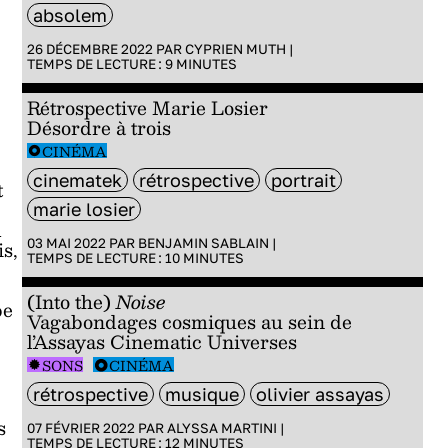
absolem
26 DÉCEMBRE 2022 PAR
CYPRIEN MUTH
|
TEMPS DE LECTURE :
9
MINUTES
Rétrospective Marie Losier
Désordre à trois
CINÉMA
cinematek
rétrospective
portrait
t
marie losier
l
is,
03 MAI 2022 PAR
BENJAMIN SABLAIN
|
TEMPS DE LECTURE :
10
MINUTES
(Into the)
Noise
be
Vagabondages cosmiques au sein de
l’Assayas Cinematic Universes
SONS
CINÉMA
rétrospective
musique
olivier assayas
s
07 FÉVRIER 2022 PAR
ALYSSA MARTINI
|
TEMPS DE LECTURE :
12
MINUTES