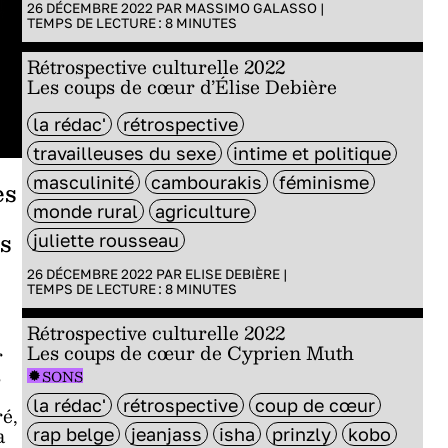
26 DÉCEMBRE 2022 PAR
MASSIMO GALASSO
|
TEMPS DE LECTURE :
8
MINUTES
Rétrospective culturelle 2022
Les coups de cœur d’Élise Debière
la rédac'
rétrospective
travailleuses du sexe
intime et politique
masculinité
cambourakis
féminisme
ès
monde rural
agriculture
es
juliette rousseau
26 DÉCEMBRE 2022 PAR
ELISE DEBIÈRE
|
TEMPS DE LECTURE :
8
MINUTES
Rétrospective culturelle 2022
Les coups de cœur de Cyprien Muth
r
s
SONS
e
la rédac'
rétrospective
coup de cœur
ré,
a
rap belge
jeanjass
isha
prinzly
kobo