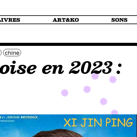
LIVRES
ART&KO
SONS
chine
ise en 2023 :