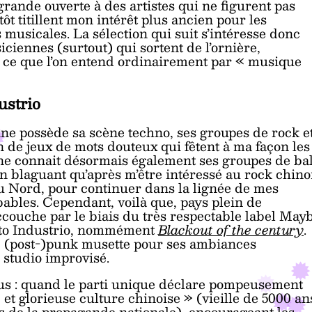
 grande ouverte à des artistes qui ne figurent pas
ôt titillent mon intérêt plus ancien pour les
 musicales. La sélection qui suit s’intéresse donc
ciennes (surtout) qui sortent de l’ornière,
e ce que l’on entend ordinairement par « musique
ustrio
ine possède sa scène techno, ses groupes de rock e
in de jeux de mots douteux qui fêtent à ma façon les
ne connait désormais également ses groupes de ba
en blaguant qu’après m’être intéressé au rock chino
u Nord, pour continuer dans la lignée de mes
ables. Cependant, voilà que, pays plein de
ccouche par le biais du très respectable label May
nkto Industrio, nommément
Blackout of the century
.
 de (post-)punk musette pour ses ambiances
 studio improvisé.
vous : quand le parti unique déclare pompeusement
 et glorieuse culture chinoise » (vieille de 5000 an
ces de la propagande nationale), encourageant les