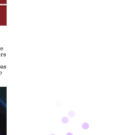
ve
ers
pas
e