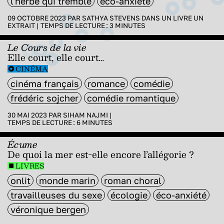
l'herbe qui tremble
éco-anxiété
09 OCTOBRE 2023 PAR
SATHYA STEVENS
DANS
UN LIVRE UN
EXTRAIT
|
TEMPS DE LECTURE :
3
MINUTES
Le Cours de la vie
Elle court, elle court…
CINÉMA
cinéma français
romance
comédie
frédéric sojcher
comédie romantique
30 MAI 2023 PAR
SIHAM NAJMI
|
TEMPS DE LECTURE :
6
MINUTES
Écume
De quoi la mer est-elle encore l’allégorie ?
LIVRES
onlit
monde marin
roman choral
travailleuses du sexe
écologie
éco-anxiété
véronique bergen