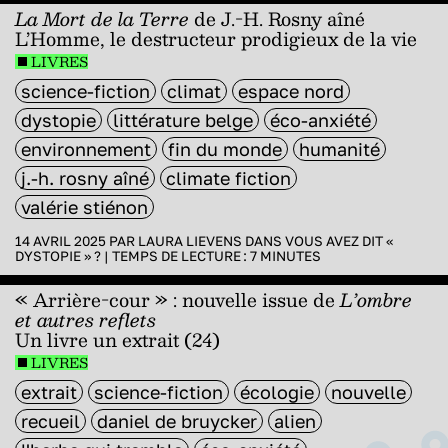
La Mort de la Terre
de J.-H. Rosny aîné
L’Homme, le destructeur prodigieux de la vie
LIVRES
science-fiction
climat
espace nord
dystopie
littérature belge
éco-anxiété
environnement
fin du monde
humanité
j.-h. rosny aîné
climate fiction
valérie stiénon
14 AVRIL 2025 PAR
LAURA LIEVENS
DANS
VOUS AVEZ DIT «
DYSTOPIE » ?
|
TEMPS DE LECTURE :
7
MINUTES
« Arrière-cour » : nouvelle issue de
L’ombre
et autres reflets
Un livre un extrait (24)
LIVRES
extrait
science-fiction
écologie
nouvelle
recueil
daniel de bruycker
alien