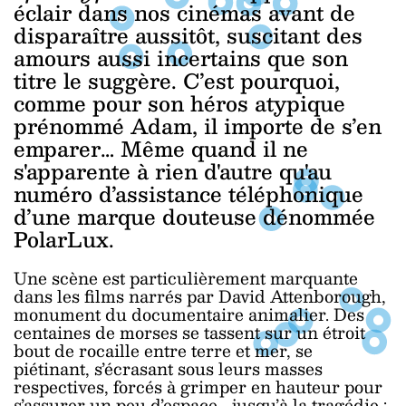
éclair dans nos cinémas avant de
disparaître aussitôt, suscitant des
amours aussi incertains que son
titre le suggère. C’est pourquoi,
comme pour son héros atypique
prénommé Adam, il importe de s’en
emparer… Même quand il ne
s'apparente à rien d'autre qu'au
numéro d’assistance téléphonique
d’une marque douteuse dénommée
PolarLux.
Une scène est particulièrement marquante
dans les films narrés par David Attenborough,
monument du documentaire animalier. Des
centaines de morses se tassent sur un étroit
bout de rocaille entre terre et mer, se
piétinant, s’écrasant sous leurs masses
respectives, forcés à grimper en hauteur pour
s’assurer un peu d’espace… jusqu’à la tragédie :