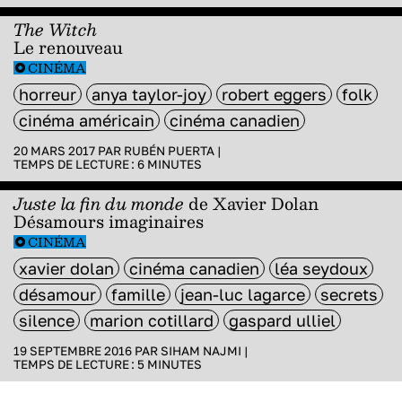
The Witch
Le renouveau
CINÉMA
horreur
anya taylor-joy
robert eggers
folk
cinéma américain
cinéma canadien
20 MARS 2017 PAR
RUBÉN PUERTA
|
TEMPS DE LECTURE :
6
MINUTES
Juste la fin du monde
de Xavier Dolan
Désamours imaginaires
CINÉMA
xavier dolan
cinéma canadien
léa seydoux
désamour
famille
jean-luc lagarce
secrets
silence
marion cotillard
gaspard ulliel
19 SEPTEMBRE 2016 PAR
SIHAM NAJMI
|
TEMPS DE LECTURE :
5
MINUTES