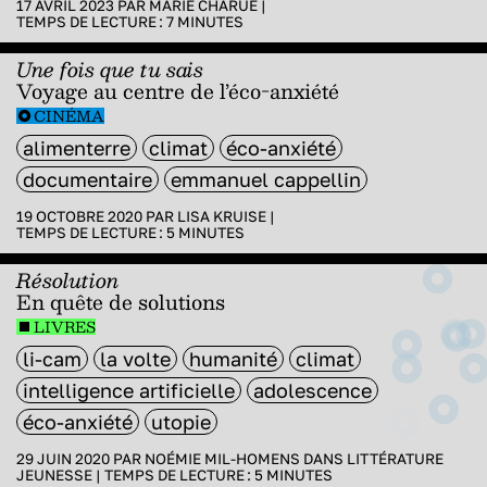
17 AVRIL 2023 PAR
MARIE CHARUE
|
TEMPS DE LECTURE :
7
MINUTES
Une fois que tu sais
Voyage au centre de l’éco-anxiété
CINÉMA
alimenterre
climat
éco-anxiété
documentaire
emmanuel cappellin
19 OCTOBRE 2020 PAR
LISA KRUISE
|
TEMPS DE LECTURE :
5
MINUTES
Résolution
En quête de solutions
LIVRES
li-cam
la volte
humanité
climat
intelligence artificielle
adolescence
éco-anxiété
utopie
29 JUIN 2020 PAR
NOÉMIE MIL-HOMENS
DANS
LITTÉRATURE
JEUNESSE
|
TEMPS DE LECTURE :
5
MINUTES