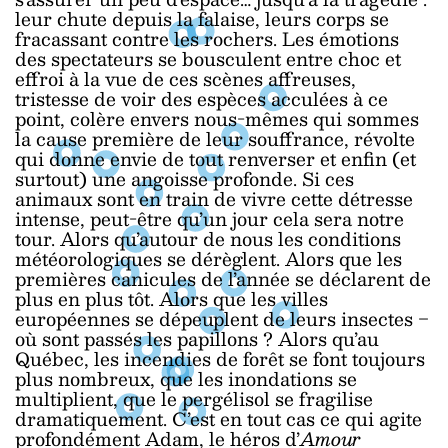
leur chute depuis la falaise, leurs corps se
fracassant contre les rochers. Les émotions
des spectateurs se bousculent entre choc et
effroi à la vue de ces scènes affreuses,
tristesse de voir des espèces acculées à ce
point, colère envers nous-mêmes qui sommes
la cause première de leur souffrance, révolte
qui donne envie de tout renverser et enfin (et
surtout) une angoisse profonde. Si ces
animaux sont en train de vivre cette détresse
intense, peut-être qu’un jour cela sera notre
tour. Alors qu’autour de nous les conditions
météorologiques se dérèglent. Alors que les
premières canicules de l’année se déclarent de
plus en plus tôt. Alors que les villes
européennes se dépeuplent de leurs insectes ‒
où sont passés les papillons ? Alors qu’au
Québec, les incendies de forêt se font toujours
plus nombreux, que les inondations se
multiplient, que le pergélisol se fragilise
dramatiquement. C’est en tout cas ce qui agite
profondément Adam, le héros d’
Amour