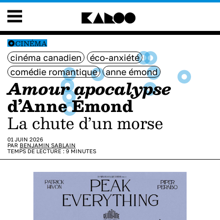
CINÉMA
cinéma canadien
éco-anxiété
comédie romantique
anne émond
Amour apocalypse
d’Anne Émond
La chute d’un morse
01 JUIN 2026
PAR
BENJAMIN SABLAIN
TEMPS DE LECTURE :
9
MINUTES