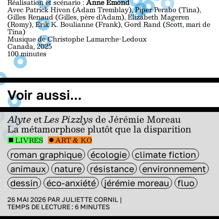
Réalisation et scénario :
Anne Émond
Avec Patrick Hivon (Adam Tremblay), Piper Perabo (Tina),
Gilles Renaud (Gilles, père d'Adam), Elizabeth Mageren
(Romy), Erik K. Boulianne (Frank), Gord Rand (Scott, mari de
Tina)
Musique de Christophe Lamarche-Ledoux
Canada, 2025
100 minutes
Voir aussi...
Alyte
et
Les Pizzlys
de Jérémie Moreau
La métamorphose plutôt que la disparition
LIVRES
ART & KO
roman graphique
écologie
climate fiction
animaux
nature
résistance
environnement
dessin
éco-anxiété
jérémie moreau
fluo
26 MAI 2026 PAR
JULIETTE CORNIL
|
TEMPS DE LECTURE :
6
MINUTES