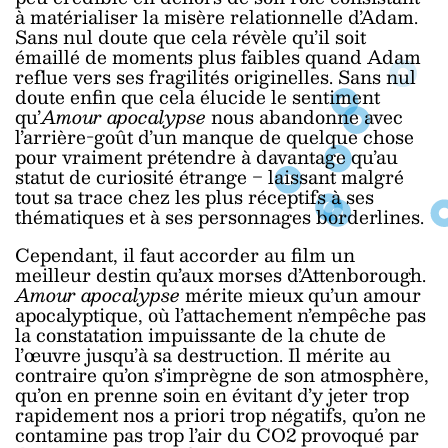
à matérialiser la misère relationnelle d’Adam.
Sans nul doute que cela révèle qu’il soit
émaillé de moments plus faibles quand Adam
reflue vers ses fragilités originelles. Sans nul
doute enfin que cela élucide le sentiment
qu’
Amour apocalypse
nous abandonne avec
l’arrière-goût d’un manque de quelque chose
pour vraiment prétendre à davantage qu’au
statut de curiosité étrange ‒ laissant malgré
tout sa trace chez les plus réceptifs à ses
thématiques et à ses personnages borderlines.
Cependant, il faut accorder au film un
meilleur destin qu’aux morses d’Attenborough.
Amour apocalypse
mérite mieux qu’un amour
apocalyptique, où l’attachement n’empêche pas
la constatation impuissante de la chute de
l’œuvre jusqu’à sa destruction. Il mérite au
contraire qu’on s’imprègne de son atmosphère,
qu’on en prenne soin en évitant d’y jeter trop
rapidement nos a priori trop négatifs, qu’on ne
contamine pas trop l’air du CO2 provoqué par