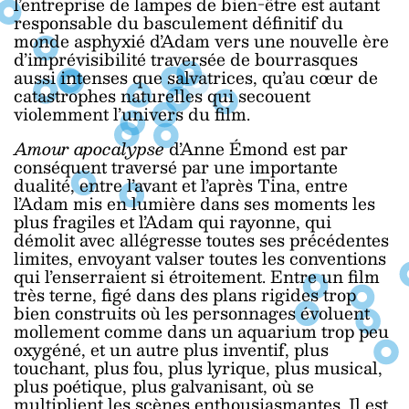
l’entreprise de lampes de bien-être est autant
responsable du basculement définitif du
monde asphyxié d’Adam vers une nouvelle ère
d’imprévisibilité traversée de bourrasques
aussi intenses que salvatrices, qu’au cœur de
catastrophes naturelles qui secouent
violemment l’univers du film.
Amour apocalypse
d’Anne Émond est par
conséquent traversé par une importante
dualité, entre l’avant et l’après Tina, entre
l’Adam mis en lumière dans ses moments les
plus fragiles et l’Adam qui rayonne, qui
démolit avec allégresse toutes ses précédentes
limites, envoyant valser toutes les conventions
qui l’enserraient si étroitement. Entre un film
très terne, figé dans des plans rigides trop
bien construits où les personnages évoluent
mollement comme dans un aquarium trop peu
oxygéné, et un autre plus inventif, plus
touchant, plus fou, plus lyrique, plus musical,
plus poétique, plus galvanisant, où se
multiplient les scènes enthousiasmantes. Il est