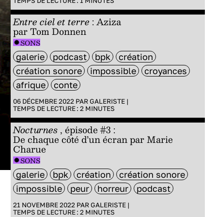
TEMPS DE LECTURE :
1
MINUTES
Entre ciel et terre
: Aziza
par Tom Donnen
SONS
galerie
podcast
bpk
création
création sonore
impossible
croyances
afrique
conte
06 DÉCEMBRE 2022 PAR
GALERISTE
|
TEMPS DE LECTURE :
2
MINUTES
Nocturnes
, épisode #3 :
De chaque côté d’un écran par Marie
Charue
SONS
galerie
bpk
création
création sonore
impossible
peur
horreur
podcast
21 NOVEMBRE 2022 PAR
GALERISTE
|
TEMPS DE LECTURE :
2
MINUTES