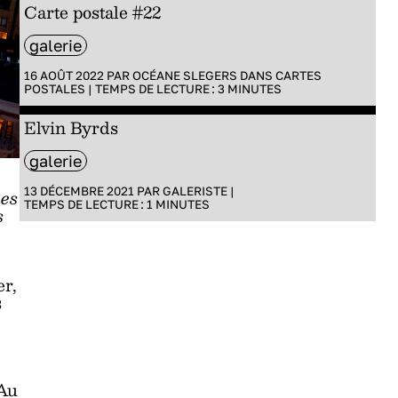
Carte postale #22
galerie
16 AOÛT 2022 PAR
OCÉANE SLEGERS
DANS
CARTES
POSTALES
|
TEMPS DE LECTURE :
3
MINUTES
Elvin Byrds
galerie
13 DÉCEMBRE 2021 PAR
GALERISTE
|
des
TEMPS DE LECTURE :
1
MINUTES
s
er,
s
 Au