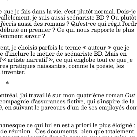
ue je fais dans la vie, c’est plutôt normal. Dois-je
allèlement, je suis aussi scénariste BD ? Ou plutôt
j’écris aussi des romans ? Qu’est-ce qui régit l’ord
a débuté en premier ? Ce qui nous rapporte le plus
 Comment savoir ?
nt, je choisis parfois le terme « auteur » que je
te d’inclure le métier de scénariste BD. Mais en
d’« artiste narratif », ce qui englobe tout ce que je
ures pratiques naissantes, comme la poésie, les
 inventer.
*
tréal, j’ai travaillé sur mon quatrième roman
Out 
ompagnie d’assurances fictive, qui s’inspire de la
, en suivant le parcours d’un de ses employés don
anesque ce qui lui en est a priori le plus éloigné :
V de réunion… Ces documents, bien que totalement