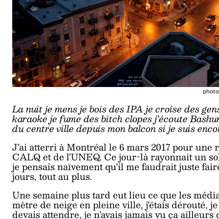
photo
La nuit je mens je bois des IPA je croise des gen
karaoke je fume des bitch clopes j’écoute Bashu
du centre ville depuis mon balcon si je suis encor
J’ai atterri à Montréal le 6 mars 2017 pour une 
CALQ et de l’UNEQ. Ce jour-là rayonnait un sol
je pensais naïvement qu’il me faudrait juste fai
jours, tout au plus.
Une semaine plus tard eut lieu ce que les médi
mètre de neige en pleine ville, j’étais dérouté, j
devais attendre, je n’avais jamais vu ça ailleurs