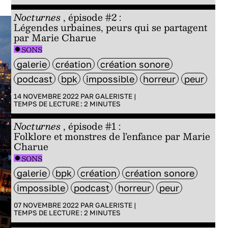
Nocturnes
, épisode #2 :
Légendes urbaines, peurs qui se partagent
par Marie Charue
SONS
galerie
création
création sonore
podcast
bpk
impossible
horreur
peur
14 NOVEMBRE 2022 PAR
GALERISTE
|
TEMPS DE LECTURE :
2
MINUTES
Nocturnes
, épisode #1 :
Folklore et monstres de l’enfance par Marie
Charue
SONS
galerie
bpk
création
création sonore
impossible
podcast
horreur
peur
07 NOVEMBRE 2022 PAR
GALERISTE
|
TEMPS DE LECTURE :
2
MINUTES