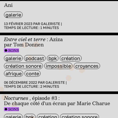
Ani
galerie
13 FÉVRIER 2023 PAR
GALERISTE
|
TEMPS DE LECTURE :
1
MINUTES
Entre ciel et terre
: Aziza
par Tom Donnen
SONS
galerie
podcast
bpk
création
création sonore
impossible
croyances
afrique
conte
06 DÉCEMBRE 2022 PAR
GALERISTE
|
TEMPS DE LECTURE :
2
MINUTES
Nocturnes
, épisode #3 :
De chaque côté d’un écran par Marie Charue
SONS
galerie
bpk
création
création sonore