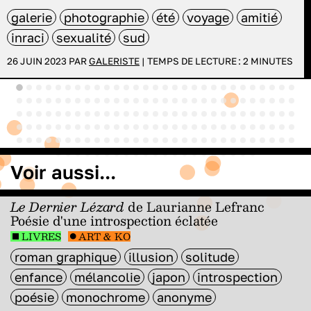
galerie
photographie
été
voyage
amitié
inraci
sexualité
sud
26 JUIN 2023 PAR
GALERISTE
|
TEMPS DE LECTURE :
2
MINUTES
Voir aussi...
Le Dernier Lézard
de Laurianne Lefranc
Poésie d'une introspection éclatée
LIVRES
ART & KO
roman graphique
illusion
solitude
enfance
mélancolie
japon
introspection
poésie
monochrome
anonyme