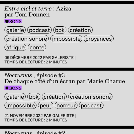
Entre ciel et terre
: Aziza
par Tom Donnen
SONS
galerie
podcast
bpk
création
création sonore
impossible
croyances
afrique
conte
06 DÉCEMBRE 2022 PAR
GALERISTE
|
TEMPS DE LECTURE :
2
MINUTES
Nocturnes
, épisode #3 :
De chaque côté d’un écran par Marie Charue
SONS
galerie
bpk
création
création sonore
impossible
peur
horreur
podcast
21 NOVEMBRE 2022 PAR
GALERISTE
|
TEMPS DE LECTURE :
2
MINUTES
Nocturnes
, épisode #2 :