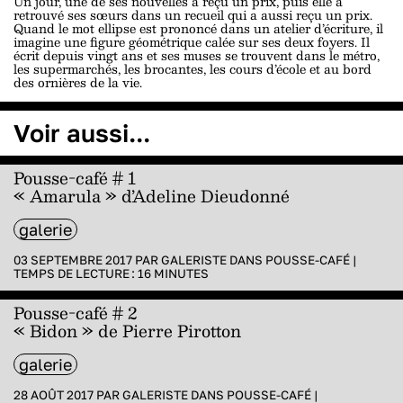
Un jour, une de ses nouvelles a reçu un prix, puis elle a
retrouvé ses sœurs dans un recueil qui a aussi reçu un prix.
Quand le mot ellipse est prononcé dans un atelier d’écriture, il
imagine une figure géométrique calée sur ses deux foyers. Il
écrit depuis vingt ans et ses muses se trouvent dans le métro,
les supermarchés, les brocantes, les cours d’école et au bord
des ornières de la vie.
Voir aussi...
Pousse-café # 1
« Amarula » d’Adeline Dieudonné
galerie
03 SEPTEMBRE 2017 PAR
GALERISTE
DANS
POUSSE-CAFÉ
|
TEMPS DE LECTURE :
16
MINUTES
Pousse-café # 2
« Bidon » de Pierre Pirotton
galerie
28 AOÛT 2017 PAR
GALERISTE
DANS
POUSSE-CAFÉ
|