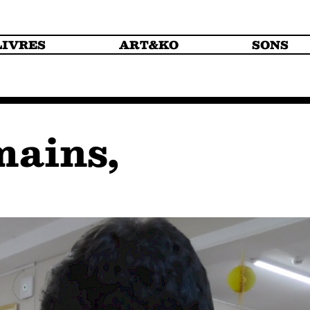
LIVRES
ART&KO
SONS
mains,