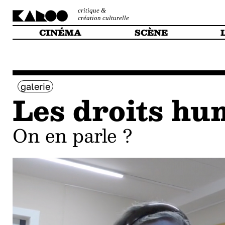
critique &
création culturelle
CINÉMA
SCÈNE
galerie
Les droits hu
on en parle ?