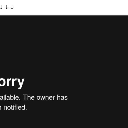
↓
↓
↓