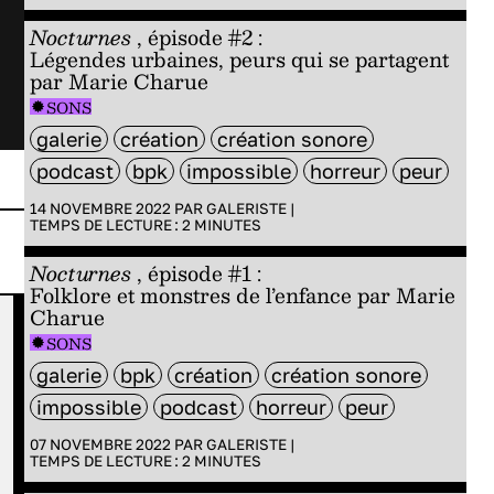
Nocturnes
, épisode #2 :
Légendes urbaines, peurs qui se partagent
par Marie Charue
SONS
galerie
création
création sonore
podcast
bpk
impossible
horreur
peur
14 NOVEMBRE 2022 PAR
GALERISTE
|
TEMPS DE LECTURE :
2
MINUTES
Nocturnes
, épisode #1 :
Folklore et monstres de l’enfance par Marie
Charue
SONS
Ani
Entre c
SONS
terre
:
galerie
bpk
création
création sonore
impossible
podcast
horreur
peur
par Tom 
07 NOVEMBRE 2022 PAR
GALERISTE
|
TEMPS DE LECTURE :
2
MINUTES