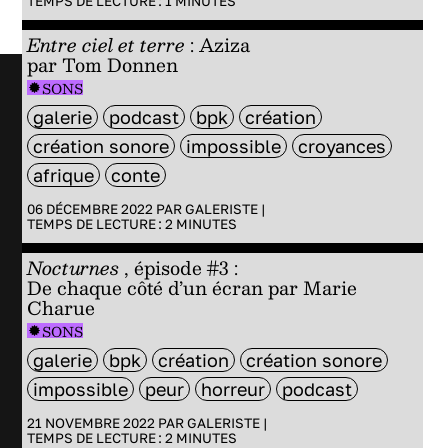
TEMPS DE LECTURE :
1
MINUTES
Entre ciel et terre
: Aziza
par Tom Donnen
SONS
galerie
podcast
bpk
création
création sonore
impossible
croyances
afrique
conte
06 DÉCEMBRE 2022 PAR
GALERISTE
|
TEMPS DE LECTURE :
2
MINUTES
Nocturnes
, épisode #3 :
De chaque côté d’un écran par Marie
Charue
SONS
galerie
bpk
création
création sonore
impossible
peur
horreur
podcast
21 NOVEMBRE 2022 PAR
GALERISTE
|
TEMPS DE LECTURE :
2
MINUTES