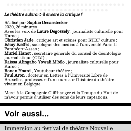
Le théâtre subira-t-il encore la critique ?
Réalisé par
Sophie Decaestecker
2020, 26 minutes
Avec les voix de
Laure Degossely
, journaliste culturelle pour
Karoo ;
Christian Jade
, critique art et scènes pour RTBF culture ;
Rémy Rieffel
, sociologue des médias à l’université Paris II
Panthéon-Assas ;
Muriel Hanot
, secrétaire générale du conseil de déontologie
journalistique (CDJ) ;
Raïssa Alingabo Yowali M’bilo
, journaliste culturelle pour
Karoo ;
Ronan Ynard
, Youtubeur théâtre ;
Paul Aron
, docteur en Lettres à l’Université Libre de
Bruxelles, professeur d’un cours sur l’histoire du théâtre
vivant en Belgique.
Merci à la Compagnie Cliffhanger et la Troupe du Huit de
m’avoir permis d’utiliser des sons de leurs captations.
Voir aussi...
Immersion au festival de théâtre Nouvelle