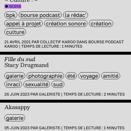
SONS
bpk
bourse podcast
la rédac'
appel à projet
création sonore
création
culture
21 AVRIL 2021 PAR
COLLECTIF KAROO
DANS
BOURSE PODCAST
KAROO
|
TEMPS DE LECTURE :
1
MINUTES
Fille du sud
Stacy Drugmand
galerie
photographie
été
voyage
amitié
inraci
sexualité
sud
26 JUIN 2023 PAR
GALERISTE
|
TEMPS DE LECTURE :
2
MINUTES
Akasappy
galerie
05 JUIN 2023 PAR
GALERISTE
|
TEMPS DE LECTURE :
1
MINUTES