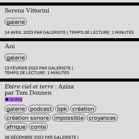
Serena Vittorini
galerie
24 AVRIL 2023 PAR
GALERISTE
|
TEMPS DE LECTURE :
1
MINUTES
Ani
galerie
13 FÉVRIER 2023 PAR
GALERISTE
|
TEMPS DE LECTURE :
1
MINUTES
Entre ciel et terre
: Aziza
par Tom Donnen
SONS
galerie
podcast
bpk
création
création sonore
impossible
croyances
afrique
conte
06 DÉCEMBRE 2022 PAR
GALERISTE
|