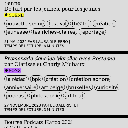
Senne
De l'art par les jeunes, pour les jeunes
SCÈNE
nouvelle senne
festival
théâtre
création
jeunesse
les riches-claires
reportage
21 MAI 2024 PAR
LAURA DI PIERRO
|
TEMPS DE LECTURE :
6
MINUTES
Promenade dans les Marolles avec Rostenne
par Clarisse et Charly Michaux
SONS
la rédac'
bpk
création
création sonore
anniversaire
art belge
bruxelles
curiosité
podcast
philosophie
art brut
27 NOVEMBRE 2023 PAR
LE GALERISTE
|
TEMPS DE LECTURE :
3
MINUTES
Bourse Podcats Karoo 2021
« Culture ! »