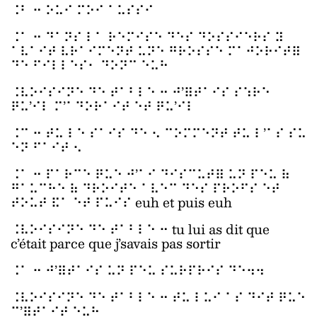
⠨⠃ ⠒ ⠕⠥⠊ ⠍⠕⠊ ⠁⠥⠎⠎⠊
⠨⠁ ⠒ ⠙⠁⠝⠎ ⠇⠁ ⠗⠑⠍⠊⠎⠑ ⠙⠑⠎ ⠙⠕⠎⠎⠊⠑⠗⠎ ⠽
⠁⠧⠁⠊⠞ ⠧⠗⠁⠊⠍⠑⠝⠞ ⠥⠝⠑ ⠛⠗⠕⠎⠎⠑ ⠍⠁⠚⠕⠗⠊⠞⠿
⠙⠑ ⠋⠊⠇⠇⠑⠎⠂ ⠙⠕⠝⠉ ⠑⠥⠓
⠨⠧⠕⠊⠎⠊⠝⠑ ⠙⠑ ⠞⠁⠃⠇⠑ ⠒ ⠚’⠿⠞⠁⠊⠎ ⠎⠱⠗⠑
⠟⠥’⠊⠇ ⠍’⠁⠙⠕⠗⠁⠊⠞ ⠑⠞ ⠟⠥’⠊⠇
⠨⠉ ⠒ ⠞⠥ ⠇⠑ ⠎⠁⠊⠎ ⠙⠑ ⠢ ⠉⠕⠍⠍⠑⠝⠞ ⠞⠥ ⠇’⠁⠎ ⠎⠥
⠑⠝ ⠋⠁⠊⠞ ⠢
⠨⠁ ⠒ ⠏⠁⠗⠉⠑ ⠟⠥⠑ ⠚’⠁⠊ ⠙⠊⠎⠉⠥⠞⠿ ⠥⠝ ⠏⠑⠥ ⠷
⠛⠁⠥⠉⠓⠑ ⠷ ⠙⠗⠕⠊⠞⠑ ⠁⠧⠑⠉ ⠙⠑⠎ ⠏⠗⠕⠋⠎ ⠑⠞
⠞⠕⠥⠞ ⠯⠁ ⠑⠞ ⠏⠥⠊⠎ euh et puis euh
⠨⠧⠕⠊⠎⠊⠝⠑ ⠙⠑ ⠞⠁⠃⠇⠑ ⠒ tu lui as dit que
c’était parce que j’savais pas sortir
⠨⠁ ⠒ ⠚’⠿⠞⠁⠊⠎ ⠥⠝ ⠏⠑⠥ ⠎⠥⠗⠏⠗⠊⠎ ⠙⠑⠲⠲
⠨⠧⠕⠊⠎⠊⠝⠑ ⠙⠑ ⠞⠁⠃⠇⠑ ⠒ ⠞⠥ ⠇⠥⠊ ⠁⠎ ⠙⠊⠞ ⠟⠥⠑
⠉’⠿⠞⠁⠊⠞ ⠑⠥⠓