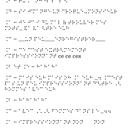
⠨⠃ ⠒ ⠞⠥ ⠍⠁⠝⠛⠑⠎ ⠏⠁⠎ ⠢
⠨⠙ ⠒ ⠎⠊ ⠚’⠍⠁⠝⠛⠑ ⠥⠝ ⠉⠗⠕⠟⠥⠑⠤⠍⠕⠝⠎⠊⠑⠥⠗
⠨⠁ ⠒ ⠚⠑ ⠚’⠁⠊ ⠙⠥ ⠍⠁⠇ ⠷ ⠞⠗⠕⠥⠧⠑⠗ ⠍⠑⠎
⠍⠕⠞⠎… ⠯⠁ ⠧⠁ ⠣⠞⠗⠑ ⠑⠥⠓
⠨⠉ ⠒ ……⠥⠝ ⠏⠑⠥………⠑⠝⠗⠑⠛⠊⠎⠞⠗⠑⠗………
⠨⠁ ⠒ ⠉⠑ ⠉’⠑⠎⠞ ⠑⠭⠞⠗⠣⠍⠑⠍⠑⠝⠞
⠊⠍⠏⠗⠑⠎⠎⠊⠕⠝⠝⠁⠝⠞ ce ce ces
⠨⠃ ⠑⠞ ⠨⠑ ⠒ ⠓⠁⠓⠁⠓⠁
⠨⠉ ⠒ ⠍⠁⠊⠎ ⠑⠥⠓ ⠍⠁⠊⠎ ⠕⠓ ⠨⠁ ⠑⠥⠓ …⠲ ⠨⠉’⠑⠎⠞
⠏⠁⠎ ⠥⠝ ⠏⠑⠥ ⠊⠍⠏⠗⠑⠎⠎⠊⠕⠝⠝⠁⠝⠞ ⠙’⠣⠞⠗⠑ ⠠⠣
⠓⠕⠍⠍⠑⠎ ⠁⠧⠑⠉ ⠑⠥⠓
⠨⠃ ⠒ ⠓⠁⠓⠁⠓⠁⠓⠁
⠨⠉ ⠒ ⠁⠧⠑⠉ ⠠⠡⠠⠣ ⠋⠑⠍⠍⠑⠎ ⠙⠁⠝⠎ ⠇⠑ …⠲⠲
⠨⠁ ⠒ ⠊⠍⠏⠗⠑⠎⠎⠊⠕⠝⠝⠁⠝⠞ ⠝⠕⠝ ⠝⠕⠝