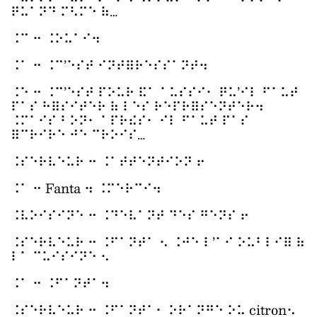
⠟⠥⠁⠝⠙ ⠍⠣⠍⠑ ⠷…
⠨⠉ ⠒ ⠨⠕⠥⠁⠊⠲
⠨⠁ ⠒ ⠨⠉’⠑⠎⠞ ⠊⠝⠞⠿⠗⠑⠎⠎⠁⠝⠞⠲
⠨⠑ ⠒ ⠨⠉’⠑⠎⠞ ⠏⠕⠥⠗ ⠯⠁ ⠁⠥⠎⠎⠊⠂ ⠟⠥’⠊⠇ ⠋⠁⠥⠞
⠏⠁⠎ ⠓⠿⠎⠊⠞⠑⠗ ⠷ ⠇⠑⠎ ⠗⠑⠏⠗⠿⠎⠑⠝⠞⠑⠗⠲
⠨⠍⠁⠊⠎ ⠃⠕⠝⠂ ⠁⠏⠗⠮⠎⠂ ⠊⠇ ⠋⠁⠥⠞ ⠏⠁⠎
⠿⠉⠗⠊⠗⠑ ⠚⠑ ⠉⠗⠕⠊⠎…
⠨⠎⠑⠗⠧⠑⠥⠗ ⠒ ⠨⠁⠞⠞⠑⠝⠞⠊⠕⠝ ⠖
⠨⠁ ⠒ Fanta ⠲ ⠨⠍⠑⠗⠉⠊⠲
⠨⠧⠕⠊⠎⠊⠝⠑ ⠒ ⠨⠙⠑⠧⠁⠝⠞ ⠙⠑⠎ ⠛⠑⠝⠎ ⠖
⠨⠎⠑⠗⠧⠑⠥⠗ ⠒ ⠨⠋⠁⠝⠞⠁ ⠢ ⠨⠚⠑ ⠇’⠁⠊ ⠕⠥⠃⠇⠊⠿ ⠷
⠇⠁ ⠉⠥⠊⠎⠊⠝⠑ ⠢
⠨⠁ ⠒ ⠨⠋⠁⠝⠞⠁⠲
⠨⠎⠑⠗⠧⠑⠥⠗ ⠒ ⠨⠋⠁⠝⠞⠁⠂ ⠕⠗⠁⠝⠛⠑ ⠕⠥ citron⠢