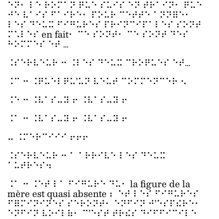
⠑⠝⠂ ⠇⠑ ⠗⠕⠍⠁⠝ ⠟⠥⠑ ⠎⠥⠊⠎ ⠑⠝ ⠞⠗⠁⠊⠝⠂ ⠟⠥⠑
⠚⠑ ⠧⠁⠊⠎ ⠋⠁⠊⠗⠑⠂ ⠏⠕⠥⠗ ⠉⠑⠞⠞⠑ ⠁⠝⠝⠿⠑⠂
⠇⠑⠎ ⠙⠑⠥⠭ ⠋⠊⠛⠥⠗⠑⠎ ⠏⠗⠊⠝⠉⠊⠏⠁⠇⠑⠎ ⠎⠕⠝⠞
⠍⠡⠇⠑⠎ en fait⠂ ⠉⠑ ⠎⠕⠝⠞⠂ ⠉⠑ ⠎⠕⠝⠞ ⠙⠑⠎
⠓⠕⠍⠍⠑⠎ ⠑⠞ …
⠨⠎⠑⠗⠧⠑⠥⠗ ⠒ ⠨⠇⠑⠎ ⠙⠑⠥⠭ ⠉⠗⠕⠟⠥⠑⠎ ⠑⠞…
⠨⠉ ⠒ ⠨⠟⠥⠑⠇⠟⠥’⠥⠝ ⠧⠑⠥⠞ ⠉⠕⠍⠍⠑⠝⠉⠑⠗ ⠢
⠨⠑ ⠒ ⠨⠧⠁⠎⠤⠽ ⠖ ⠨⠧⠁⠎⠤⠽ ⠖
⠨⠁ ⠒ ⠨⠧⠁⠎⠤⠽ ⠖ ⠨⠧⠁⠎⠤⠽ ⠖
⠤ ⠨⠍⠑⠗⠉⠊⠊⠊ ⠖⠖⠖
⠨⠎⠑⠗⠧⠑⠥⠗ ⠒ ⠁ ⠁⠗⠗⠊⠧⠑ ⠇⠑⠎ ⠙⠑⠥⠭
⠁⠥⠞⠗⠑⠎⠲
⠨⠁ ⠒ ⠨⠑⠞ ⠇⠁ ⠋⠊⠛⠥⠗⠑ ⠙⠥⠂ la figure de la
mère est quasi absente ⠆ ⠑⠞ ⠇⠑⠎ ⠋⠊⠛⠥⠗⠑⠎
⠋⠿⠍⠊⠝⠊⠝⠑⠎ ⠎⠑⠗⠕⠝⠞⠂ ⠑⠝⠋⠊⠝ ⠚’⠑⠎⠏⠮⠗⠑⠂
⠑⠝⠋⠊⠝ ⠧⠕⠊⠇⠷⠂ ⠉’⠑⠎⠞ ⠞⠗⠮⠎ ⠙⠊⠋⠋⠊⠉⠊⠇⠑