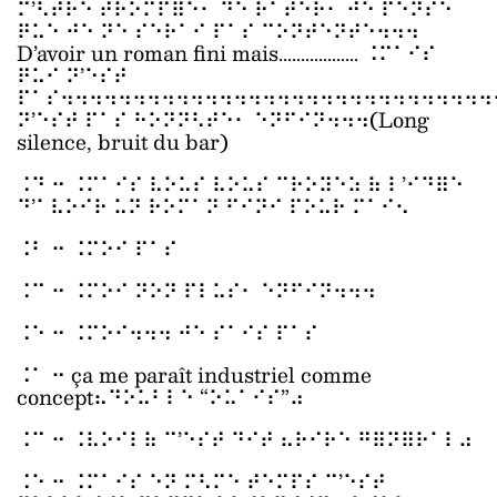
⠍’⠣⠞⠗⠑ ⠞⠗⠕⠍⠏⠿⠑⠂ ⠙⠑ ⠗⠁⠞⠑⠗⠂ ⠚⠑ ⠏⠑⠝⠎⠑
⠟⠥⠑ ⠚⠑ ⠝⠑ ⠎⠑⠗⠁⠊ ⠏⠁⠎ ⠉⠕⠝⠞⠑⠝⠞⠑⠲⠲⠲
D’avoir un roman fini mais.................. ⠨⠍⠁⠊⠎
⠟⠥⠊ ⠝’⠑⠎⠞
⠏⠁⠎⠲⠲⠲⠲⠲⠲⠲⠲⠲⠲⠲⠲⠲⠲⠲⠲⠲⠲⠲⠲⠲⠲⠲⠲⠲⠲⠲⠲⠲⠲
⠝’⠑⠎⠞ ⠏⠁⠎ ⠓⠕⠝⠝⠣⠞⠑⠂ ⠑⠝⠋⠊⠝⠲⠲⠲(Long
silence, bruit du bar)
⠨⠙ ⠒ ⠨⠍⠁⠊⠎ ⠧⠕⠥⠎ ⠧⠕⠥⠎ ⠉⠗⠕⠽⠑⠵ ⠷ ⠇’⠊⠙⠿⠑
⠙’⠁⠧⠕⠊⠗ ⠥⠝ ⠗⠕⠍⠁⠝ ⠋⠊⠝⠊ ⠏⠕⠥⠗ ⠍⠁⠊⠢
⠨⠃ ⠒ ⠨⠍⠕⠊ ⠏⠁⠎
⠨⠉ ⠒ ⠨⠍⠕⠊ ⠝⠕⠝ ⠏⠇⠥⠎⠂ ⠑⠝⠋⠊⠝⠲⠲⠲
⠨⠑ ⠒ ⠨⠍⠕⠊⠲⠲⠲ ⠚⠑ ⠎⠁⠊⠎ ⠏⠁⠎
⠨⠁ ⠒ ça me paraît industriel comme
concept⠦⠙⠕⠥⠃⠇⠑ “⠕⠥⠁⠊⠎”⠴
⠨⠉ ⠒ ⠨⠧⠕⠊⠇⠷ ⠉’⠑⠎⠞ ⠙⠊⠞ ⠦⠗⠊⠗⠑ ⠛⠿⠝⠿⠗⠁⠇⠴
⠨⠑ ⠒ ⠨⠍⠁⠊⠎ ⠑⠝ ⠍⠣⠍⠑ ⠞⠑⠍⠏⠎ ⠉’⠑⠎⠞