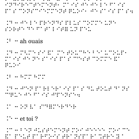
⠊⠝⠙⠊⠗⠑⠉⠞⠑⠍⠑⠝⠞⠂ ⠍⠁⠊⠎ ⠚⠑ ⠚⠑ ⠇⠑ ⠋⠁⠊⠎
⠏⠁⠎ ⠉⠕⠝⠎⠉⠊⠑⠍⠍⠑⠝⠞ ⠟⠥⠕⠊⠂ ⠚⠑ ⠎⠁⠊⠎ ⠏⠁⠎⠲
⠨⠙ ⠒ ⠚⠑ ⠇⠑ ⠏⠗⠑⠝⠙⠎ ⠏⠇⠥⠎ ⠉⠕⠍⠍⠑ ⠥⠝⠑
⠎⠕⠗⠞⠑ ⠙⠑ ⠋⠁⠞⠁⠇⠊⠞⠿ ⠥⠝ ⠏⠑⠥
⠨⠃ ⠒ ah ouais
⠨⠙ ⠒ ⠍⠣⠍⠑ ⠎⠊ ⠯⠁ ⠍⠑ ⠞⠕⠥⠉⠓⠑ ⠃⠑⠁⠥⠉⠕⠥⠏⠂
⠍⠁⠊⠎ ⠚⠑ ⠝⠑ ⠎⠁⠊⠎ ⠏⠁⠎ ⠉’⠑⠎⠞ ⠉⠕⠍⠍⠑ ⠯⠁
⠟⠥⠕⠊
⠨⠃ ⠒ ⠓⠍⠍ ⠓⠍⠍
⠨⠙ ⠒ ⠚’⠑⠝ ⠏⠁⠗⠇⠑⠗⠁⠊⠎ ⠏⠁⠎ ⠙⠥ ⠞⠕⠥⠞ ⠙⠁⠝⠎
⠉’⠟⠥⠑ ⠚⠑ ⠋⠁⠊⠎ ⠚’⠏⠑⠝⠎⠑⠲
⠨⠁ ⠒ ⠕⠝ ⠧⠁ ⠎’⠙⠿⠍⠑⠗⠙⠑⠗
⠨⠑ ⠒ et toi ?
⠨⠉ ⠒ ⠃⠑⠝ ⠚⠥⠎⠞⠑⠍⠑⠝⠞ ⠍⠕⠊ ⠚⠑⠑⠑⠑ ⠍⠕⠊ ⠉⠑
⠯⠁ ⠏⠑⠥⠞ ⠏⠁⠗⠋⠕⠊⠎ ⠞⠗⠁⠝⠎⠏⠁⠗⠁⠩⠞⠗⠑ ⠽ ⠁