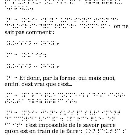
⠏⠁⠎ ⠥⠝ ⠏⠑⠥⠂ ⠕⠥⠁⠊⠎⠂ ⠯⠁ ⠁ ⠙⠿⠚⠷ ⠿⠞⠿ ⠧⠥
⠑⠞ ⠗⠑⠧⠥⠲
⠨⠃ ⠒ ⠨⠕⠥⠊⠂ ⠊⠇ ⠽ ⠁ ⠥⠝⠑ ⠎⠑⠝⠎⠁⠞⠊⠕⠝ ⠙⠑
⠙⠑⠧⠕⠊⠗ ⠎⠑ ⠙⠿⠍⠁⠗⠟⠥⠑⠗⠂ ⠉⠕⠍⠍⠑ ⠯⠁⠂ on ne
sait pas comment⠲
⠨⠧⠕⠊⠎⠊⠝ ⠒ ⠨⠓⠑⠽ ⠖
⠨⠉ ⠒ ⠨⠕⠥⠁⠊⠎⠲
⠨⠧⠕⠊⠎⠊⠝ ⠒ ⠨⠓⠑⠽ ⠖
⠨⠃ ⠒ Et donc, par la forme, oui mais quoi,
enfin, c’est vrai que c’est…
⠨⠉ ⠒ ⠨⠏⠁⠗⠉⠑ ⠟⠥⠑ ⠉⠕⠍⠍⠑ ⠊⠇⠎ ⠙⠊⠎⠁⠊⠑⠝⠞⠂
⠞⠕⠥⠞ ⠁ ⠙⠿⠚⠷ ⠿⠞⠿ ⠋⠁⠊⠞⠲
⠨⠙ ⠒ ⠨⠍⠕⠊⠂ ⠚⠑ ⠝⠑ ⠎⠥⠊⠎ ⠏⠁⠎ ⠧⠗⠁⠊⠍⠑⠝⠞
⠙’⠁⠉⠉⠕⠗⠙ ⠁⠧⠑⠉ ⠯⠁⠲ ⠨⠏⠁⠗⠉⠑ ⠟⠥⠑⠂ ⠑⠝
⠋⠁⠊⠞⠂ c’est impossible de le savoir parce
qu’on est en train de le faire⠲ ⠨⠕⠝ ⠏⠑⠥⠞ ⠏⠁⠎