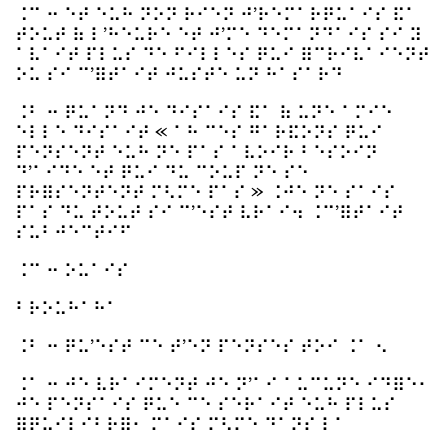
⠨⠉ ⠒ ⠑⠞ ⠑⠥⠓ ⠝⠕⠝ ⠗⠊⠑⠝ ⠚’⠗⠑⠍⠁⠗⠟⠥⠁⠊⠎ ⠯⠁
⠞⠕⠥⠞ ⠷ ⠇’⠓⠑⠥⠗⠑ ⠑⠞ ⠚’⠍⠑ ⠙⠑⠍⠁⠝⠙⠁⠊⠎ ⠎⠊ ⠽
⠁⠧⠁⠊⠞ ⠏⠇⠥⠎ ⠙⠑ ⠋⠊⠇⠇⠑⠎ ⠟⠥⠊ ⠿⠉⠗⠊⠧⠁⠊⠑⠝⠞
⠕⠥ ⠎⠊ ⠉’⠿⠞⠁⠊⠞ ⠚⠥⠎⠞⠑ ⠥⠝ ⠓⠁⠎⠁⠗⠙
⠨⠃ ⠒ ⠟⠥⠁⠝⠙ ⠚⠑ ⠙⠊⠎⠁⠊⠎ ⠯⠁ ⠷ ⠥⠝⠑ ⠁⠍⠊⠑
⠑⠇⠇⠑ ⠙⠊⠎⠁⠊⠞ « ⠁⠓ ⠉⠑⠎ ⠛⠁⠗⠯⠕⠝⠎ ⠟⠥⠊
⠏⠑⠝⠎⠑⠝⠞ ⠑⠥⠓ ⠝⠑ ⠏⠁⠎ ⠁⠧⠕⠊⠗ ⠃⠑⠎⠕⠊⠝
⠙’⠁⠊⠙⠑ ⠑⠞ ⠟⠥⠊ ⠙⠥ ⠉⠕⠥⠏ ⠝⠑ ⠎⠑
⠏⠗⠿⠎⠑⠝⠞⠑⠝⠞ ⠍⠣⠍⠑ ⠏⠁⠎ » ⠨⠚⠑ ⠝⠑ ⠎⠁⠊⠎
⠏⠁⠎ ⠙⠥ ⠞⠕⠥⠞ ⠎⠊ ⠉’⠑⠎⠞ ⠧⠗⠁⠊⠲ ⠨⠉’⠿⠞⠁⠊⠞
⠎⠥⠃⠚⠑⠉⠞⠊⠋
⠨⠉ ⠒ ⠕⠥⠁⠊⠎
⠃⠗⠕⠥⠓⠁⠓⠁
⠨⠃ ⠒ ⠟⠥’⠑⠎⠞ ⠉⠑ ⠞’⠑⠝ ⠏⠑⠝⠎⠑⠎ ⠞⠕⠊ ⠨⠁ ⠢
⠨⠁ ⠒ ⠚⠑ ⠧⠗⠁⠊⠍⠑⠝⠞ ⠚⠑ ⠝’⠁⠊ ⠁⠥⠉⠥⠝⠑ ⠊⠙⠿⠑⠂
⠚⠑ ⠏⠑⠝⠎⠁⠊⠎ ⠟⠥⠑ ⠉⠑ ⠎⠑⠗⠁⠊⠞ ⠑⠥⠓ ⠏⠇⠥⠎
⠿⠟⠥⠊⠇⠊⠃⠗⠿⠂ ⠍⠁⠊⠎ ⠍⠣⠍⠑ ⠙⠁⠝⠎ ⠇⠁