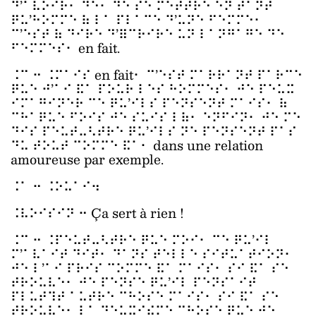
⠙’⠁⠧⠕⠊⠗⠂ ⠙⠑⠂ ⠙⠑ ⠎⠑ ⠍⠑⠞⠞⠗⠑ ⠑⠝ ⠞⠁⠝⠞
⠟⠥’⠓⠕⠍⠍⠑ ⠷ ⠇⠁ ⠏⠇⠁⠉⠑ ⠙’⠥⠝⠑ ⠋⠑⠍⠍⠑⠂
⠉’⠑⠎⠞ ⠷ ⠙⠊⠗⠑ ⠙’⠿⠉⠗⠊⠗⠑ ⠥⠝ ⠇⠁⠝⠛⠁⠛⠑ ⠙⠑
⠋⠑⠍⠍⠑⠎⠂ en fait.
⠨⠉ ⠒ ⠨⠍⠁⠊⠎ en fait⠂ ⠉’⠑⠎⠞ ⠍⠁⠗⠗⠁⠝⠞ ⠏⠁⠗⠉⠑
⠟⠥⠑ ⠚’⠁⠊ ⠯⠁ ⠏⠕⠥⠗ ⠇⠑⠎ ⠓⠕⠍⠍⠑⠎⠂ ⠚⠑ ⠏⠑⠥⠭
⠊⠍⠁⠛⠊⠝⠑⠗ ⠉⠑ ⠟⠥’⠊⠇⠎ ⠏⠑⠝⠎⠑⠝⠞ ⠍⠁⠊⠎⠂ ⠷
⠉⠓⠁⠟⠥⠑ ⠋⠕⠊⠎ ⠚⠑ ⠎⠥⠊⠎ ⠇⠷⠂ ⠑⠝⠋⠊⠝⠂ ⠚⠑ ⠍⠑
⠙⠊⠎ ⠏⠑⠥⠞⠤⠣⠞⠗⠑ ⠟⠥’⠊⠇⠎ ⠝⠑ ⠏⠑⠝⠎⠑⠝⠞ ⠏⠁⠎
⠙⠥ ⠞⠕⠥⠞ ⠉⠕⠍⠍⠑ ⠯⠁⠂ dans une relation
amoureuse par exemple.
⠨⠁ ⠒ ⠨⠕⠥⠁⠊⠲
⠨⠧⠕⠊⠎⠊⠝ ⠒ Ça sert à rien !
⠨⠉ ⠒ ⠨⠏⠑⠥⠞⠤⠣⠞⠗⠑ ⠟⠥⠑ ⠍⠕⠊⠂ ⠉⠑ ⠟⠥’⠊⠇
⠍’⠁⠧⠁⠊⠞ ⠙⠊⠞⠂ ⠙⠁⠝⠎ ⠞⠑⠇⠇⠑ ⠎⠊⠞⠥⠁⠞⠊⠕⠝⠂
⠚⠑ ⠇’⠁⠊ ⠏⠗⠊⠎ ⠉⠕⠍⠍⠑ ⠯⠁ ⠍⠁⠊⠎⠂ ⠎⠊ ⠯⠁ ⠎⠑
⠞⠗⠕⠥⠧⠑⠂ ⠚⠑ ⠏⠑⠝⠎⠑ ⠟⠥’⠊⠇ ⠏⠑⠝⠎⠁⠊⠞
⠏⠇⠥⠞⠹⠞ ⠁⠥⠞⠗⠑ ⠉⠓⠕⠎⠑ ⠍⠁⠊⠎⠂ ⠎⠊ ⠯⠁ ⠎⠑
⠞⠗⠕⠥⠧⠑⠂ ⠇⠁ ⠙⠑⠥⠭⠊⠮⠍⠑ ⠉⠓⠕⠎⠑ ⠟⠥⠑ ⠚⠑