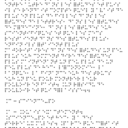
⠑⠝⠞⠗⠑ ⠁⠥⠞⠗⠑ ⠙⠁⠝⠎ ⠇⠑⠎ ⠿⠞⠥⠙⠑⠎ ⠑⠞ ⠏⠥⠊⠎
⠊⠇ ⠎⠑ ⠗⠑⠝⠙⠁⠊⠞ ⠉⠕⠍⠏⠞⠑ ⠟⠥’⠊⠇ ⠽ ⠁⠧⠁⠊⠞ ⠙⠑
⠏⠇⠥⠎ ⠑⠝ ⠏⠇⠥⠎ ⠙⠑ ⠋⠊⠇⠇⠑⠎ ⠙⠁⠝⠎ ⠇⠑⠎
⠿⠞⠥⠙⠑⠎ ⠙⠑ ⠇⠑⠞⠞⠗⠑⠎⠂ ⠙⠁⠝⠎ ⠇⠑⠎ ⠿⠞⠥⠙⠑⠎
⠙⠑ ⠍⠿⠙⠑⠉⠊⠝⠑⠂ ⠙⠁⠝⠎ ⠇⠑⠎ ⠿⠞⠥⠙⠑⠎ ⠑⠥⠓
⠎⠉⠊⠑⠝⠞⠊⠋⠊⠟⠥⠑⠎ ⠑⠞ ⠟⠥⠑ ⠇⠑⠎ ⠍⠑⠉⠎
⠗⠑⠎⠞⠁⠊⠑⠝⠞ ⠙⠁⠝⠎ ⠙⠑⠎ ⠿⠞⠥⠙⠑⠎ ⠏⠇⠥⠎⠂
⠑⠝⠋⠊⠝ ⠊⠇⠎ ⠿⠞⠁⠊⠑⠝⠞ ⠏⠇⠥⠎
⠍⠁⠚⠕⠗⠊⠞⠁⠊⠗⠑⠎ ⠙⠁⠝⠎ ⠙⠑⠎ ⠿⠞⠥⠙⠑⠎ ⠥⠝ ⠏⠑⠥
⠏⠇⠥⠎ ⠑⠥⠓ ⠉⠕⠍⠍⠑⠝⠞ ⠙⠊⠗⠑ ⠙⠑⠎ ⠿⠞⠥⠙⠑⠎
⠏⠇⠥⠎ ⠍⠁⠊⠝⠞⠑⠝⠁⠝⠞ ⠥⠝ ⠏⠑⠥ ⠏⠇⠥⠎ ⠙⠑ ⠥⠝
⠏⠑⠥ ⠏⠇⠥⠎ ⠙⠑ ⠓⠑⠉⠂ ⠇’⠿⠉⠕⠝⠕⠍⠊⠑⠂ ⠇⠁
⠃⠁⠝⠟⠥⠑⠂ ⠇⠁ ⠋⠊⠝⠁⠝⠉⠑ ⠑⠥⠓ ⠙⠑⠎ ⠞⠗⠥⠉⠎
⠑⠥⠓ ⠥⠝ ⠏⠑⠥ ⠏⠕⠥⠗ ⠍⠕⠝⠞⠗⠑⠗ ⠇⠑⠥⠗
⠏⠕⠥⠧⠕⠊⠗ ⠑⠝ ⠋⠁⠊⠞⠲ ⠨⠥⠝ ⠗⠿⠎⠊⠙⠥ ⠙⠑
⠏⠕⠥⠧⠕⠊⠗ ⠑⠞ ⠟⠥⠊ ⠙⠿⠇⠁⠊⠎⠎⠑⠲⠲
⠨⠉ ⠒ ⠎⠉⠊⠑⠝⠉⠑⠤⠏⠕
⠨⠁ ⠒ ⠨⠕⠥⠁⠊⠎ ⠑⠭⠁⠉⠞⠑⠍⠑⠝⠞⠲
⠨⠎⠉⠊⠑⠝⠉⠑⠤⠏⠕ ⠑⠞ ⠓⠑⠉⠂ ⠽ ⠁ ⠙⠑⠎
⠞⠑⠗⠗⠑⠁⠥⠭ ⠍⠡⠇⠑⠎⠲ ⠨⠏⠁⠗⠉⠑ ⠟⠥⠑ ⠉’⠿⠞⠁⠊⠞