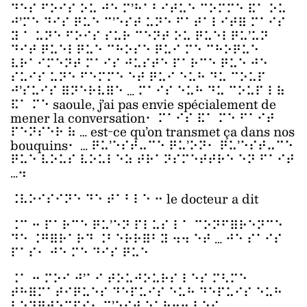
⠙⠑⠎ ⠋⠕⠊⠎ ⠕⠥ ⠚⠑ ⠍’⠓⠁⠃⠊⠞⠥⠑ ⠉⠕⠍⠍⠑ ⠯⠁ ⠕⠥
⠚’⠍⠑ ⠙⠊⠎ ⠟⠥⠑ ⠉’⠑⠎⠞ ⠥⠝⠑ ⠋⠁⠞⠁⠇⠊⠞⠿ ⠍⠁⠊⠎
⠽ ⠁ ⠥⠝⠑ ⠋⠕⠊⠎ ⠎⠥⠗ ⠉⠑⠝⠞ ⠕⠥ ⠟⠥⠑⠇⠟⠥’⠥⠝
⠙⠊⠞ ⠟⠥⠑⠇⠟⠥⠑ ⠉⠓⠕⠎⠑ ⠟⠥⠊ ⠍⠑ ⠉⠓⠕⠟⠥⠑
⠧⠗⠁⠊⠍⠑⠝⠞ ⠍⠁⠊⠎ ⠚⠥⠎⠞⠑ ⠏⠁⠗⠉⠑ ⠟⠥⠑ ⠚⠑
⠎⠥⠊⠎ ⠥⠝⠑ ⠋⠑⠍⠍⠑ ⠑⠞ ⠟⠥⠊ ⠑⠥⠓ ⠙⠥ ⠉⠕⠥⠏
⠚’⠎⠥⠊⠎ ⠿⠝⠑⠗⠧⠿⠑ … ⠍⠁⠊⠎ ⠑⠥⠓ ⠙⠥ ⠉⠕⠥⠏ ⠇⠷
⠯⠁ ⠍⠑ saoule, j’ai pas envie spécialement de
mener la conversation⠂ ⠍⠁⠊⠎ ⠯⠁ ⠍⠑ ⠋⠁⠊⠞
⠏⠑⠝⠎⠑⠗ ⠷ … est-ce qu’on transmet ça dans nos
bouquins⠂ … ⠟⠥’⠑⠎⠞⠤⠉⠑ ⠟⠥’⠕⠝⠂ ⠟⠥’⠑⠎⠞⠤⠉⠑
⠟⠥⠑ ⠧⠕⠥⠎ ⠧⠕⠥⠇⠑⠵ ⠞⠗⠁⠝⠎⠍⠑⠞⠞⠗⠑ ⠑⠝ ⠋⠁⠊⠞
…⠲
⠨⠧⠕⠊⠎⠊⠝⠑ ⠙⠑ ⠞⠁⠃⠇⠑ ⠒ le docteur a dit
⠨⠉ ⠒ ⠏⠁⠗⠉⠑ ⠟⠥’⠑⠝ ⠏⠇⠥⠎ ⠇⠁ ⠉⠕⠝⠋⠿⠗⠑⠝⠉⠑
⠙⠑ ⠨⠛⠿⠗⠁⠗⠙ ⠨⠃⠑⠗⠗⠿⠃⠽ ⠲⠲ ⠑⠞ … ⠚⠑ ⠎⠁⠊⠎
⠏⠁⠎⠂ ⠚⠑ ⠍⠑ ⠙⠊⠎ ⠟⠥⠑
⠨⠁ ⠒ ⠍⠕⠊ ⠚’⠁⠊ ⠞⠕⠥⠚⠕⠥⠗⠎ ⠇⠑⠎ ⠍⠣⠍⠑
⠞⠓⠿⠍⠁⠞⠊⠟⠥⠑⠎ ⠙⠑⠏⠥⠊⠎ ⠑⠥⠓ ⠙⠑⠏⠥⠊⠎ ⠑⠥⠓
⠇⠕⠝⠛⠞⠑⠍⠏⠎⠂ ⠉’⠑⠎⠞ ⠑⠥⠓⠲⠲ ⠇⠑⠎