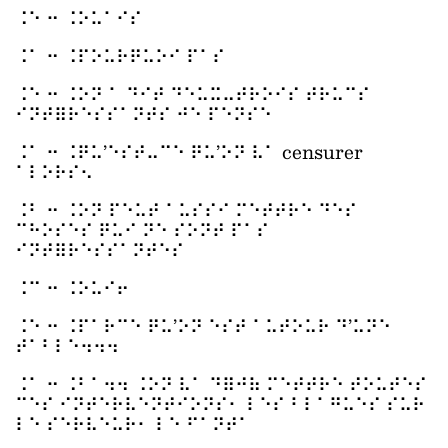
⠨⠑ ⠒ ⠨⠕⠥⠁⠊⠎
⠨⠁ ⠒ ⠨⠏⠕⠥⠗⠟⠥⠕⠊ ⠏⠁⠎
⠨⠑ ⠒ ⠨⠕⠝ ⠁ ⠙⠊⠞ ⠙⠑⠥⠭⠤⠞⠗⠕⠊⠎ ⠞⠗⠥⠉⠎
⠊⠝⠞⠿⠗⠑⠎⠎⠁⠝⠞⠎ ⠚⠑ ⠏⠑⠝⠎⠑
⠨⠁ ⠒ ⠨⠟⠥’⠑⠎⠞⠤⠉⠑ ⠟⠥’⠕⠝ ⠧⠁ censurer
⠁⠇⠕⠗⠎⠢
⠨⠃ ⠒ ⠨⠕⠝ ⠏⠑⠥⠞ ⠁⠥⠎⠎⠊ ⠍⠑⠞⠞⠗⠑ ⠙⠑⠎
⠉⠓⠕⠎⠑⠎ ⠟⠥⠊ ⠝⠑ ⠎⠕⠝⠞ ⠏⠁⠎
⠊⠝⠞⠿⠗⠑⠎⠎⠁⠝⠞⠑⠎
⠨⠉ ⠒ ⠨⠕⠥⠊⠖
⠨⠑ ⠒ ⠨⠏⠁⠗⠉⠑ ⠟⠥’⠕⠝ ⠑⠎⠞ ⠁⠥⠞⠕⠥⠗ ⠙’⠥⠝⠑
⠞⠁⠃⠇⠑⠲⠲⠲
⠨⠁ ⠒ ⠨⠃⠁⠲⠲ ⠨⠕⠝ ⠧⠁ ⠙⠿⠚⠷ ⠍⠑⠞⠞⠗⠑ ⠞⠕⠥⠞⠑⠎
⠉⠑⠎ ⠊⠝⠞⠑⠗⠧⠑⠝⠞⠊⠕⠝⠎⠂ ⠇⠑⠎ ⠃⠇⠁⠛⠥⠑⠎ ⠎⠥⠗
⠇⠑ ⠎⠑⠗⠧⠑⠥⠗⠂ ⠇⠑ ⠋⠁⠝⠞⠁