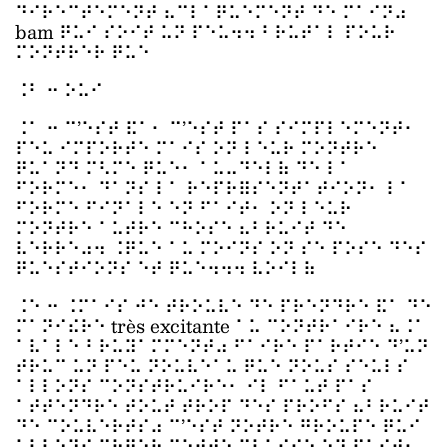
⠙⠊⠗⠑⠉⠞⠑⠍⠑⠝⠞ ⠦⠉⠇⠁⠟⠥⠑⠍⠑⠝⠞ ⠙⠑ ⠍⠁⠊⠝⠴
bam ⠟⠥⠊ ⠎⠕⠊⠞ ⠥⠝ ⠏⠑⠥⠲⠲ ⠃⠗⠥⠞⠁⠇ ⠏⠕⠥⠗
⠍⠕⠝⠞⠗⠑⠗ ⠟⠥⠑
⠨⠃ ⠒ ⠕⠥⠊
⠨⠁ ⠒ ⠉’⠑⠎⠞ ⠯⠁⠂ ⠉’⠑⠎⠞ ⠏⠁⠎ ⠎⠊⠍⠏⠇⠑⠍⠑⠝⠞⠂
⠏⠑⠥ ⠊⠍⠏⠕⠗⠞⠑ ⠍⠁⠊⠎ ⠕⠝ ⠇⠑⠥⠗ ⠍⠕⠝⠞⠗⠑
⠟⠥⠁⠝⠙ ⠍⠣⠍⠑ ⠟⠥⠑⠂ ⠁⠥⠤⠙⠑⠇⠷ ⠙⠑ ⠇⠁
⠋⠕⠗⠍⠑⠂ ⠙⠁⠝⠎ ⠇⠁ ⠗⠑⠏⠗⠿⠎⠑⠝⠞⠁⠞⠊⠕⠝⠂ ⠇⠁
⠋⠕⠗⠍⠑ ⠋⠊⠝⠁⠇⠑ ⠑⠝ ⠋⠁⠊⠞⠂ ⠕⠝ ⠇⠑⠥⠗
⠍⠕⠝⠞⠗⠑ ⠁⠥⠞⠗⠑ ⠉⠓⠕⠎⠑ ⠦⠃⠗⠥⠊⠞ ⠙⠑
⠧⠑⠗⠗⠑⠴⠲ ⠨⠟⠥⠑ ⠁⠥ ⠍⠕⠊⠝⠎ ⠕⠝ ⠎⠑ ⠏⠕⠎⠑ ⠙⠑⠎
⠟⠥⠑⠎⠞⠊⠕⠝⠎ ⠑⠞ ⠟⠥⠑⠲⠲⠲ ⠧⠕⠊⠇⠷
⠨⠑ ⠒ ⠨⠍⠁⠊⠎ ⠚⠑ ⠞⠗⠕⠥⠧⠑ ⠙⠑ ⠏⠗⠑⠝⠙⠗⠑ ⠯⠁ ⠙⠑
⠍⠁⠝⠊⠮⠗⠑ très excitante ⠁⠥ ⠉⠕⠝⠞⠗⠁⠊⠗⠑ ⠦⠨⠁
⠁⠧⠁⠇⠑ ⠃⠗⠥⠽⠁⠍⠍⠑⠝⠞⠴ ⠋⠁⠊⠗⠑ ⠏⠁⠗⠞⠊⠑ ⠙’⠥⠝
⠞⠗⠥⠉ ⠥⠝ ⠏⠑⠥ ⠝⠕⠥⠧⠑⠁⠥ ⠟⠥⠑ ⠝⠕⠥⠎ ⠎⠑⠥⠇⠎
⠁⠇⠇⠕⠝⠎ ⠉⠕⠝⠎⠞⠗⠥⠊⠗⠑⠂ ⠊⠇ ⠋⠁⠥⠞ ⠏⠁⠎
⠁⠞⠞⠑⠝⠙⠗⠑ ⠞⠕⠥⠞ ⠞⠗⠕⠏ ⠙⠑⠎ ⠏⠗⠕⠋⠎ ⠦⠃⠗⠥⠊⠞
⠙⠑ ⠉⠕⠥⠧⠑⠗⠞⠎⠴ ⠉’⠑⠎⠞ ⠝⠕⠞⠗⠑ ⠛⠗⠕⠥⠏⠑ ⠟⠥⠊
⠁⠇⠇⠕⠝⠎ ⠉⠗⠿⠑⠗ ⠉⠑⠞⠞⠑ ⠉⠇⠁⠎⠎⠑ ⠑⠝ ⠋⠁⠊⠞⠂