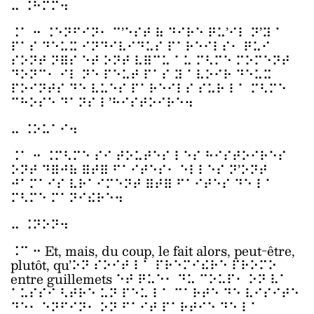
⠤ ⠨⠓⠍⠍⠲
⠨⠁ ⠒ ⠨⠑⠝⠋⠊⠝⠂ ⠉’⠑⠎⠞ ⠷ ⠙⠊⠗⠑ ⠟⠥’⠊⠇ ⠝’⠽ ⠁
⠏⠁⠎ ⠙⠑⠥⠭ ⠊⠝⠙⠊⠧⠊⠙⠥⠎ ⠏⠁⠗⠑⠊⠇⠎⠂ ⠟⠥⠊
⠎⠕⠝⠞ ⠝⠿⠎ ⠑⠞ ⠕⠝⠞ ⠧⠿⠉⠥ ⠁⠥ ⠍⠣⠍⠑ ⠍⠕⠍⠑⠝⠞
⠙⠕⠝⠉⠂ ⠊⠇ ⠝⠑ ⠏⠑⠥⠞ ⠏⠁⠎ ⠽ ⠁⠧⠕⠊⠗ ⠙⠑⠥⠭
⠏⠕⠊⠝⠞⠎ ⠙⠑ ⠧⠥⠑⠎ ⠏⠁⠗⠑⠊⠇⠎ ⠎⠥⠗ ⠇⠁ ⠍⠣⠍⠑
⠉⠓⠕⠎⠑ ⠙⠁⠝⠎ ⠇’⠓⠊⠎⠞⠕⠊⠗⠑⠲
⠤ ⠨⠕⠥⠁⠊⠲
⠨⠁ ⠒ ⠨⠍⠣⠍⠑ ⠎⠊ ⠞⠕⠥⠞⠑⠎ ⠇⠑⠎ ⠓⠊⠎⠞⠕⠊⠗⠑⠎
⠕⠝⠞ ⠙⠿⠚⠷ ⠿⠞⠿ ⠋⠁⠊⠞⠑⠎⠂ ⠑⠇⠇⠑⠎ ⠝’⠕⠝⠞
⠚⠁⠍⠁⠊⠎ ⠧⠗⠁⠊⠍⠑⠝⠞ ⠿⠞⠿ ⠋⠁⠊⠞⠑⠎ ⠙⠑ ⠇⠁
⠍⠣⠍⠑ ⠍⠁⠝⠊⠮⠗⠑⠲
⠤ ⠨⠝⠕⠝⠲
⠨⠉ ⠒ Et, mais, du coup, le fait alors, peut-être,
plutôt, qu’⠕⠝ ⠎⠕⠊⠞ ⠇⠁ ⠏⠗⠑⠍⠊⠮⠗⠑ ⠏⠗⠕⠍⠕
entre guillemets ⠑⠞ ⠟⠥⠑⠂ ⠙⠥ ⠉⠕⠥⠏⠂ ⠕⠝ ⠧⠁
⠁⠥⠎⠎⠊ ⠣⠞⠗⠑ ⠥⠝ ⠏⠑⠥ ⠇⠁ ⠉⠁⠗⠞⠑ ⠙⠑ ⠧⠊⠎⠊⠞⠑
⠙⠑⠂ ⠑⠝⠋⠊⠝⠂ ⠕⠝ ⠋⠁⠊⠞ ⠏⠁⠗⠞⠊⠑ ⠙⠑ ⠇⠁