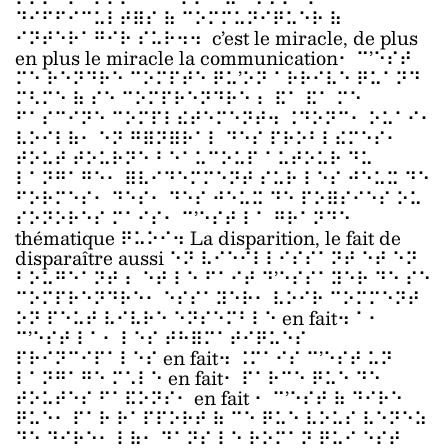
⠙⠊⠋⠋⠊⠉⠥⠇⠞⠿⠎ ⠷ ⠉⠕⠍⠍⠥⠝⠊⠟⠥⠑⠗ ⠷
⠊⠝⠞⠑⠗⠁⠛⠊⠗ ⠎⠥⠗⠲⠲ c’est le miracle, de plus
en plus le miracle la communication⠂ ⠉’⠑⠎⠞
⠍⠑ ⠗⠑⠝⠙⠗⠑ ⠉⠕⠍⠏⠞⠑ ⠟⠥’⠕⠝ ⠁⠗⠗⠊⠧⠑ ⠟⠥⠁⠝⠙
⠍⠣⠍⠑ ⠷ ⠎⠑ ⠉⠕⠍⠏⠗⠑⠝⠙⠗⠑ ⠆ ⠯⠁ ⠯⠁ ⠍⠑
⠋⠁⠎⠉⠊⠝⠑ ⠉⠕⠍⠏⠇⠮⠞⠑⠍⠑⠝⠞⠲ ⠨⠙⠕⠝⠉⠂ ⠕⠥⠁⠊⠂
⠧⠕⠊⠇⠷⠂ ⠑⠝ ⠛⠿⠝⠿⠗⠁⠇ ⠙⠑⠎ ⠏⠗⠕⠃⠇⠮⠍⠑⠎⠂
⠞⠕⠥⠞ ⠞⠕⠥⠗⠝⠑ ⠃⠑⠁⠥⠉⠕⠥⠏ ⠁⠥⠞⠕⠥⠗ ⠙⠥
⠇⠁⠝⠛⠁⠛⠑⠂ ⠿⠧⠊⠙⠑⠍⠍⠑⠝⠞ ⠎⠥⠗ ⠇⠑⠎ ⠚⠑⠥⠭ ⠙⠑
⠋⠕⠗⠍⠑⠎⠂ ⠙⠑⠎⠂ ⠙⠑⠎ ⠚⠑⠥⠭ ⠙⠑ ⠏⠕⠿⠎⠊⠑⠎ ⠕⠥
⠎⠕⠝⠕⠗⠑⠎ ⠍⠁⠊⠎⠂ ⠉’⠑⠎⠞ ⠇⠁ ⠛⠗⠁⠝⠙⠑
thématique ⠟⠥⠕⠊⠲ La disparition, le fait de
disparaître aussi ⠑⠝ ⠧⠊⠑⠊⠇⠇⠊⠎⠎⠁⠝⠞ ⠑⠞ ⠑⠝
⠃⠕⠥⠛⠑⠁⠝⠞ ⠆ ⠑⠞ ⠇⠑ ⠋⠁⠊⠞ ⠙’⠑⠎⠎⠁⠽⠑⠗ ⠙⠑ ⠎⠑
⠉⠕⠍⠏⠗⠑⠝⠙⠗⠑⠂ ⠑⠎⠎⠁⠽⠑⠗⠂ ⠧⠕⠊⠗ ⠉⠕⠍⠍⠑⠝⠞
⠕⠝ ⠏⠑⠥⠞ ⠧⠊⠧⠗⠑ ⠑⠝⠎⠑⠍⠃⠇⠑ en fait⠲ ⠁⠂
⠉’⠑⠎⠞ ⠇⠁⠂ ⠇⠑⠎ ⠞⠓⠿⠍⠁⠞⠊⠟⠥⠑⠎
⠏⠗⠊⠝⠉⠊⠏⠁⠇⠑⠎ en fait⠲ ⠨⠍⠁⠊⠎ ⠉’⠑⠎⠞ ⠥⠝
⠇⠁⠝⠛⠁⠛⠑ ⠍⠡⠇⠑ en fait⠂ ⠏⠁⠗⠉⠑ ⠟⠥⠑ ⠙⠑
⠞⠕⠥⠞⠑⠎ ⠋⠁⠯⠕⠝⠎⠂ en fait ⠂ ⠉’⠑⠎⠞ ⠷ ⠙⠊⠗⠑
⠟⠥⠑⠂ ⠏⠁⠗ ⠗⠁⠏⠏⠕⠗⠞ ⠷ ⠉⠑ ⠟⠥⠑ ⠧⠕⠥⠎ ⠧⠑⠝⠑⠵
⠙⠑ ⠙⠊⠗⠑⠂ ⠇⠷⠂ ⠙⠁⠝⠎ ⠇⠑ ⠗⠕⠍⠁⠝ ⠟⠥⠊ ⠑⠎⠞