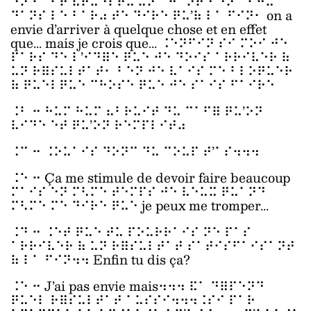
⠑⠝ ⠋⠁⠊⠞ ⠦⠟⠥⠑⠇⠟⠥’⠥⠝ ⠉⠓⠁⠝⠞⠑ ⠑⠝ ⠁⠊⠛⠥
⠙⠁⠝⠎ ⠇⠑ ⠃⠁⠗⠴ ⠞⠑ ⠙⠊⠗⠑ ⠟⠥’⠷ ⠇⠁ ⠋⠊⠝⠂ on a
envie d’arriver à quelque chose et en effet
que... mais je crois que... ⠨⠑⠝⠋⠊⠝ ⠎⠊ ⠍⠕⠊ ⠚⠑
⠏⠁⠗⠎ ⠙⠑ ⠇’⠊⠙⠿⠑ ⠟⠥⠑ ⠚⠑ ⠙⠕⠊⠎ ⠁⠗⠗⠊⠧⠑⠗ ⠷
⠥⠝ ⠗⠿⠎⠥⠇⠞⠁⠞⠂ ⠃⠑⠝ ⠚⠑ ⠧⠁⠊⠎ ⠍⠑ ⠃⠇⠕⠟⠥⠑⠗
⠷ ⠟⠥⠑⠇⠟⠥⠑ ⠉⠓⠕⠎⠑ ⠟⠥⠑ ⠚⠑ ⠎⠁⠊⠎ ⠋⠁⠊⠗⠑
⠨⠃ ⠒ ⠓⠥⠍ ⠓⠥⠍ ⠦⠃⠗⠥⠊⠞ ⠙⠥ ⠉⠁⠋⠿ ⠟⠥’⠕⠝
⠧⠊⠙⠑ ⠑⠞ ⠟⠥’⠕⠝ ⠗⠑⠍⠏⠇⠊⠞⠴
⠨⠉ ⠒ ⠨⠕⠥⠁⠊⠎ ⠙⠕⠝⠉ ⠙⠥ ⠉⠕⠥⠏ ⠞’⠁⠎⠲⠲⠲
⠨⠑ ⠒ Ça me stimule de devoir faire beaucoup
⠍⠁⠊⠎ ⠑⠝ ⠍⠣⠍⠑ ⠞⠑⠍⠏⠎ ⠚⠑ ⠧⠑⠥⠭ ⠟⠥⠁⠝⠙
⠍⠣⠍⠑ ⠍⠑ ⠙⠊⠗⠑ ⠟⠥⠑ je peux me tromper...
⠨⠙ ⠒ ⠨⠑⠞ ⠟⠥⠑ ⠞⠥ ⠏⠕⠥⠗⠗⠁⠊⠎ ⠝⠑ ⠏⠁⠎
⠁⠗⠗⠊⠧⠑⠗ ⠷ ⠥⠝ ⠗⠿⠎⠥⠇⠞⠁⠞ ⠎⠁⠞⠊⠎⠋⠁⠊⠎⠁⠝⠞
⠷ ⠇⠁ ⠋⠊⠝⠲⠲ Enfin tu dis ça?
⠨⠑ ⠒ J’ai pas envie mais⠲⠲⠲ ⠯⠁ ⠙⠿⠏⠑⠝⠙
⠟⠥⠑⠇ ⠗⠿⠎⠥⠇⠞⠁⠞ ⠁⠥⠎⠎⠊⠲⠲⠲⠨⠎⠊ ⠏⠁⠗