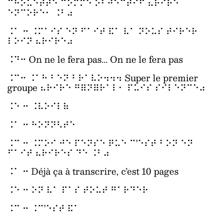
⠉⠓⠕⠥⠑⠞⠞⠑ ⠉⠕⠍⠍⠑ ⠕⠃⠚⠑⠉⠞⠊⠋ ⠦⠗⠊⠗⠑
⠑⠝⠉⠕⠗⠑⠂ ⠨⠃⠴
⠨⠁ ⠒ ⠨⠍⠁⠊⠎ ⠑⠝ ⠋⠁⠊⠞ ⠯⠁ ⠧⠁ ⠝⠕⠥⠎ ⠞⠊⠗⠑⠗
⠇⠕⠊⠝ ⠦⠗⠊⠗⠑⠴
⠨⠙⠒ On ne le fera pas... On ne le fera pas
⠨⠉⠒ ⠨⠁⠓ ⠃⠑⠝ ⠃⠗⠁⠧⠕⠲⠲⠲ Super le premier
groupe ⠦⠗⠊⠗⠑ ⠛⠿⠝⠿⠗⠁⠇⠂ ⠏⠥⠊⠎ ⠎⠊⠇⠑⠝⠉⠑⠴
⠨⠑ ⠒ ⠨⠧⠕⠊⠇⠷
⠨⠁ ⠒ ⠓⠕⠝⠝⠣⠞⠑
⠨⠉ ⠒ ⠨⠍⠕⠊ ⠚⠑ ⠏⠑⠝⠎⠑ ⠟⠥⠑ ⠉’⠑⠎⠞ ⠃⠕⠝ ⠑⠝
⠋⠁⠊⠞ ⠦⠗⠊⠗⠑⠎ ⠙⠑ ⠨⠃⠴
⠨⠁ ⠒ Déjà ça à transcrire, c’est 10 pages
⠨⠑ ⠒ ⠕⠝ ⠧⠁ ⠏⠁⠎ ⠞⠕⠥⠞ ⠛⠁⠗⠙⠑⠗
⠨⠉ ⠒ ⠨⠉’⠑⠎⠞ ⠯⠁