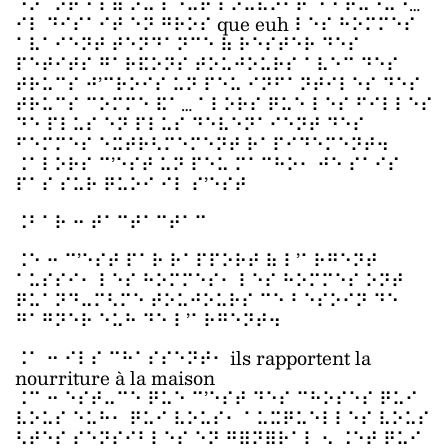
⠑⠝⠉⠕⠗⠑ ⠇⠷ ⠕⠥ ⠇⠑⠥⠗ ⠏⠕⠥⠧⠕⠊⠗ ⠙⠑ ⠟⠥⠑⠥⠑…
⠊⠇ ⠙⠊⠎⠁⠊⠞ ⠑⠝ ⠛⠗⠕⠎ que euh ⠇⠑⠎ ⠓⠕⠍⠍⠑⠎
⠁⠧⠁⠊⠑⠝⠞ ⠞⠑⠝⠙⠁⠝⠉⠑ ⠷ ⠗⠑⠎⠞⠑⠗ ⠙⠑⠎
⠏⠑⠞⠊⠞⠎ ⠛⠁⠗⠯⠕⠝⠎ ⠞⠕⠥⠚⠕⠥⠗⠎ ⠁⠧⠑⠉ ⠙⠑⠎
⠞⠗⠥⠉⠎ ⠚’⠉⠗⠕⠊⠎ ⠥⠝ ⠏⠑⠥ ⠊⠝⠋⠁⠝⠞⠊⠇⠑⠎ ⠙⠑⠎
⠞⠗⠥⠉⠎ ⠉⠕⠍⠍⠑ ⠯⠁… ⠁⠇⠕⠗⠎ ⠟⠥⠑ ⠇⠑⠎ ⠋⠊⠇⠇⠑⠎
⠙⠑ ⠏⠇⠥⠎ ⠑⠝ ⠏⠇⠥⠎ ⠙⠑⠧⠑⠝⠁⠊⠑⠝⠞ ⠙⠑⠎
⠋⠑⠍⠍⠑⠎ ⠑⠭⠞⠗⠣⠍⠑⠍⠑⠝⠞ ⠗⠁⠏⠊⠙⠑⠍⠑⠝⠞⠲
⠨⠁⠇⠕⠗⠎ ⠉’⠑⠎⠞ ⠥⠝ ⠏⠑⠥ ⠍⠁⠉⠓⠕⠂ ⠚⠑ ⠎⠁⠊⠎
⠏⠁⠎ ⠎⠥⠗ ⠟⠥⠕⠊ ⠊⠇ ⠎’⠑⠎⠞
⠨⠃⠁⠗ ⠒ ⠞⠁⠉⠞⠁⠉⠞⠁⠉
⠨⠑ ⠒ ⠉’⠑⠎⠞ ⠏⠁⠗ ⠗⠁⠏⠏⠕⠗⠞ ⠷ ⠇’⠁⠗⠛⠑⠝⠞
⠁⠥⠎⠎⠊⠂ ⠇⠑⠎ ⠓⠕⠍⠍⠑⠎⠂ ⠇⠑⠎ ⠓⠕⠍⠍⠑⠎ ⠕⠝⠞
⠟⠥⠁⠝⠙⠤⠍⠣⠍⠑ ⠞⠕⠥⠚⠕⠥⠗⠎ ⠉⠑ ⠃⠑⠎⠕⠊⠝ ⠙⠑
⠛⠁⠛⠝⠑⠗ ⠑⠥⠓ ⠙⠑ ⠇’⠁⠗⠛⠑⠝⠞⠲
⠨⠁ ⠒ ⠊⠇⠎ ⠉⠓⠁⠎⠎⠑⠝⠞⠂ ils rapportent la
nourriture à la maison
⠨⠉ ⠒ ⠑⠎⠞⠤⠉⠑ ⠟⠥⠑ ⠉’⠑⠎⠞ ⠙⠑⠎ ⠉⠓⠕⠎⠑⠎ ⠟⠥⠊
⠧⠕⠥⠎ ⠑⠥⠓⠂ ⠟⠥⠊ ⠧⠕⠥⠎⠂ ⠁⠥⠭⠟⠥⠑⠇⠇⠑⠎ ⠧⠕⠥⠎
⠣⠞⠑⠎ ⠎⠑⠝⠎⠊⠃⠇⠑⠎ ⠑⠝ ⠛⠿⠝⠿⠗⠁⠇ ⠢ ⠨⠑⠞ ⠟⠥⠊