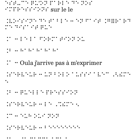
⠑⠎⠞⠤⠉⠑ ⠟⠥’⠕⠝ ⠏⠁⠗⠇⠑ ⠙⠑ ⠝⠕⠎
⠊⠍⠏⠗⠑⠎⠎⠊⠕⠝⠎ sur le le
⠨⠧⠕⠊⠎⠊⠝⠑ ⠙⠑ ⠞⠁⠃⠇⠑ ⠒ ⠑⠝ ⠋⠁⠊⠞ ⠨⠛⠿⠗⠁⠗⠙
⠍⠑ ⠙⠊⠎⠁⠊⠞ ⠟⠥⠑
⠨⠁ ⠒ ⠇⠑ ⠇⠁ ⠋⠕⠗⠍⠁⠞⠊⠕⠝ ⠕⠥
⠨⠃ ⠒ ⠓⠁⠓⠁⠓⠁⠓⠁⠓⠁
⠨⠁ ⠒ Oula j’arrive pas à m’exprimer
⠨⠎⠑⠗⠧⠑⠥⠗ ⠒ ⠥⠝ ⠃⠕⠇⠕ ⠁⠥⠎⠎⠊ ⠁⠧⠑⠉ ⠠⠣⠮⠍⠑
⠢
⠨⠃ ⠒ ⠟⠥⠑⠇⠇⠑ ⠏⠗⠑⠎⠎⠊⠕⠝
⠨⠎⠑⠗⠧⠑⠥⠗ ⠒ ⠇⠑ ⠠⠩⠮⠍⠑ ⠢
⠨⠉ ⠒ ⠑⠥⠓ ⠕⠥⠊ ⠝⠕⠝
⠨⠎⠑⠗⠧⠑⠥⠗ ⠒ ⠃⠑⠑⠑⠑⠑⠑⠑⠑