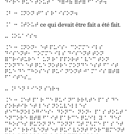
⠙⠊⠗⠑ ⠟⠥⠑ ⠞⠕⠥⠞ ⠁ ⠙⠿⠚⠷ ⠿⠞⠿ ⠋⠁⠊⠞⠲
⠨⠃ ⠒ ⠨⠝⠕⠝ ⠞’⠁⠎ ⠗⠁⠊⠎⠕⠝⠲
⠨⠁ ⠒ ⠨⠞⠕⠥⠞ ce qui devait être fait a été fait.
⠤ ⠨⠕⠥⠁⠊⠎⠲
⠨⠑ ⠒ ⠨⠝⠕⠝⠂ ⠑⠞ ⠏⠥⠊⠎⠂ ⠉⠕⠍⠍⠑ ⠊⠇⠎
⠙⠊⠎⠑⠝⠞⠂ ⠉⠕⠍⠍⠑ ⠊⠇⠎ ⠙⠊⠎⠑⠝⠞ ⠞⠕⠝
⠿⠉⠗⠊⠞⠥⠗⠑ ⠁ ⠥⠝ ⠗⠁⠏⠏⠕⠗⠞ ⠁⠧⠑⠉ ⠞⠕⠝
⠍⠕⠝⠙⠑ ⠑⠞ ⠟⠥⠑ ⠝⠕⠞⠗⠑ ⠍⠕⠝⠙⠑ ⠑⠎⠞ ⠋⠁⠊⠞
⠟⠥⠑ ⠙⠑ ⠉⠓⠕⠎⠑⠎ ⠟⠥⠊ ⠝’⠕⠝⠞ ⠚⠁⠍⠁⠊⠎ ⠿⠞⠿
⠋⠁⠊⠞⠑⠎…
⠤ ⠨⠃⠑⠝ ⠃⠊⠑⠝ ⠎⠱⠗⠲
⠨⠑ ⠒ ⠨⠑⠞ ⠏⠁⠗ ⠉⠑ ⠟⠥⠊ ⠝’⠁⠗⠗⠣⠞⠑ ⠏⠁⠎ ⠙⠑
⠎⠕⠗⠞⠊⠗ ⠑⠞ ⠇⠑⠎ ⠝⠕⠥⠧⠑⠇⠇⠑⠎
⠞⠑⠉⠓⠝⠕⠇⠕⠛⠊⠑⠎⠂ ⠙⠕⠝⠉⠂ ⠝⠕⠝⠂ ⠏⠁⠎ ⠞⠕⠥⠞ ⠁
⠑⠝⠉⠕⠗⠑ ⠿⠞⠿ ⠋⠁⠊⠞ ⠏⠁⠗⠉⠑ ⠟⠥’⠊⠇ ⠽ ⠁ ⠙⠑⠎
⠉⠓⠕⠎⠑⠎ ⠟⠥’⠕⠝ ⠝⠑ ⠉⠕⠝⠝⠁⠩⠞ ⠍⠣⠍⠑ ⠏⠁⠎ ⠑⠞
⠟⠥⠊ ⠁⠗⠗⠊⠧⠑⠝⠞ ⠑⠞ ⠟⠥⠊ ⠧⠕⠝⠞ ⠋⠕⠗⠉⠿⠍⠑⠝⠞