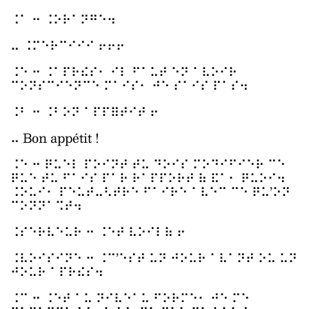
⠨⠁ ⠒ ⠨⠕⠗⠁⠝⠛⠑⠲
⠤ ⠨⠍⠑⠗⠉⠊⠊⠊ ⠖⠖⠖
⠨⠑ ⠒ ⠨⠁⠏⠗⠮⠎⠂ ⠊⠇ ⠋⠁⠥⠞ ⠑⠝ ⠁⠧⠕⠊⠗
⠉⠕⠝⠎⠉⠊⠑⠝⠉⠑ ⠍⠁⠊⠎⠂ ⠚⠑ ⠎⠁⠊⠎ ⠏⠁⠎⠲
⠨⠃ ⠒ ⠨⠃⠕⠝ ⠁⠏⠏⠿⠞⠊⠞ ⠖
⠤ Bon appétit !
⠨⠑ ⠒ ⠟⠥⠑⠇ ⠏⠕⠊⠝⠞ ⠞⠥ ⠙⠕⠊⠎ ⠍⠕⠙⠊⠋⠊⠑⠗ ⠉⠑
⠟⠥⠑ ⠞⠥ ⠋⠁⠊⠎ ⠏⠁⠗ ⠗⠁⠏⠏⠕⠗⠞ ⠷ ⠯⠁⠂ ⠟⠥⠕⠊⠲
⠨⠕⠥⠊⠂ ⠏⠑⠥⠞⠤⠣⠞⠗⠑ ⠋⠁⠊⠗⠑ ⠁⠧⠑⠉ ⠉⠑ ⠟⠥’⠕⠝
⠉⠕⠝⠝⠁⠩⠞⠲
⠨⠎⠑⠗⠧⠑⠥⠗ ⠒ ⠨⠑⠞ ⠧⠕⠊⠇⠷ ⠖
⠨⠧⠕⠊⠎⠊⠝⠑ ⠒ ⠨⠉’⠑⠎⠞ ⠥⠝ ⠚⠕⠥⠗ ⠁⠧⠁⠝⠞ ⠕⠥ ⠥⠝
⠚⠕⠥⠗ ⠁⠏⠗⠮⠎⠲
⠨⠉ ⠒ ⠨⠑⠞ ⠁⠥ ⠝⠊⠧⠑⠁⠥ ⠋⠕⠗⠍⠑⠂ ⠚⠑ ⠍⠑