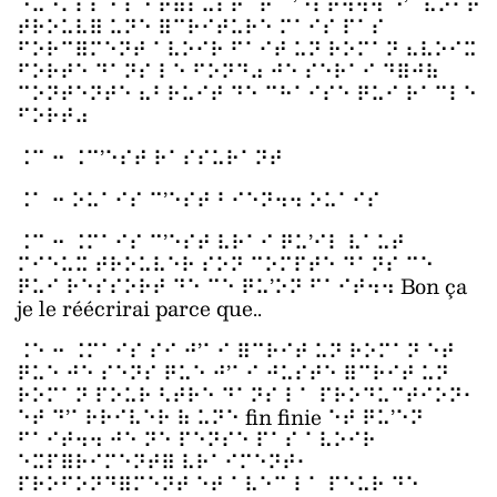
⠑⠭⠑⠍⠏⠇⠑ ⠇⠑ ⠗⠿⠎⠥⠇⠞⠁⠞ ⠉’⠑⠎⠞⠲⠲⠲ ⠙’⠁⠧⠕⠊⠗
⠞⠗⠕⠥⠧⠿ ⠥⠝⠑ ⠿⠉⠗⠊⠞⠥⠗⠑ ⠍⠁⠊⠎ ⠏⠁⠎
⠋⠕⠗⠉⠿⠍⠑⠝⠞ ⠁⠧⠕⠊⠗ ⠋⠁⠊⠞ ⠥⠝ ⠗⠕⠍⠁⠝ ⠦⠧⠕⠊⠭
⠋⠕⠗⠞⠑ ⠙⠁⠝⠎ ⠇⠑ ⠋⠕⠝⠙⠴ ⠚⠑ ⠎⠑⠗⠁⠊ ⠙⠿⠚⠷
⠉⠕⠝⠞⠑⠝⠞⠑ ⠦⠃⠗⠥⠊⠞ ⠙⠑ ⠉⠓⠁⠊⠎⠑ ⠟⠥⠊ ⠗⠁⠉⠇⠑
⠋⠕⠗⠞⠴
⠨⠉ ⠒ ⠨⠉’⠑⠎⠞ ⠗⠁⠎⠎⠥⠗⠁⠝⠞
⠨⠁ ⠒ ⠕⠥⠁⠊⠎ ⠉’⠑⠎⠞ ⠃⠊⠑⠝⠲⠲ ⠕⠥⠁⠊⠎
⠨⠉ ⠒ ⠨⠍⠁⠊⠎ ⠉’⠑⠎⠞ ⠧⠗⠁⠊ ⠟⠥’⠊⠇ ⠧⠁⠥⠞
⠍⠊⠑⠥⠭ ⠞⠗⠕⠥⠧⠑⠗ ⠎⠕⠝ ⠉⠕⠍⠏⠞⠑ ⠙⠁⠝⠎ ⠉⠑
⠟⠥⠊ ⠗⠑⠎⠎⠕⠗⠞ ⠙⠑ ⠉⠑ ⠟⠥’⠕⠝ ⠋⠁⠊⠞⠲⠲ Bon ça
je le réécrirai parce que..
⠨⠑ ⠒ ⠨⠍⠁⠊⠎ ⠎⠊ ⠚’⠁⠊ ⠿⠉⠗⠊⠞ ⠥⠝ ⠗⠕⠍⠁⠝ ⠑⠞
⠟⠥⠑ ⠚⠑ ⠎⠑⠝⠎ ⠟⠥⠑ ⠚’⠁⠊ ⠚⠥⠎⠞⠑ ⠿⠉⠗⠊⠞ ⠥⠝
⠗⠕⠍⠁⠝ ⠏⠕⠥⠗ ⠣⠞⠗⠑ ⠙⠁⠝⠎ ⠇⠁ ⠏⠗⠕⠙⠥⠉⠞⠊⠕⠝⠂
⠑⠞ ⠙’⠁⠗⠗⠊⠧⠑⠗ ⠷ ⠥⠝⠑ fin finie ⠑⠞ ⠟⠥’⠑⠝
⠋⠁⠊⠞⠲⠲ ⠚⠑ ⠝⠑ ⠏⠑⠝⠎⠑ ⠏⠁⠎ ⠁⠧⠕⠊⠗
⠑⠭⠏⠿⠗⠊⠍⠑⠝⠞⠿ ⠧⠗⠁⠊⠍⠑⠝⠞⠂
⠏⠗⠕⠋⠕⠝⠙⠿⠍⠑⠝⠞ ⠑⠞ ⠁⠧⠑⠉ ⠇⠁ ⠏⠑⠥⠗ ⠙⠑