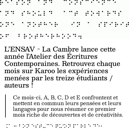
L’ENSAV - La Cambre lance cette
année l’Atelier des Écritures
Contemporaines. Retrouvez chaque
mois sur Karoo les expériences
menées par les treize étudiants /
auteurs !
Ce mois-ci, A, B, C, D et E confrontent et
mettent en commun leurs pensées et leurs
langages pour nous résumer ce premier
mois riche de découvertes et de créativités.
⠨⠁ ⠒ ⠃⠕⠝ ⠑⠎⠞⠤⠉⠑ ⠟⠥’⠕⠝ ⠏⠁⠗⠇⠑ ⠙⠑⠂