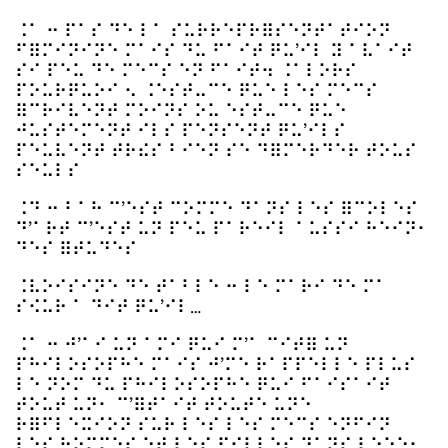
⠨⠁ ⠒ ⠏⠁⠎ ⠙⠑ ⠇⠁ ⠎⠥⠗⠗⠑⠏⠗⠿⠎⠑⠝⠞⠁⠞⠊⠕⠝
⠋⠿⠍⠊⠝⠊⠝⠑ ⠍⠁⠊⠎ ⠙⠥ ⠋⠁⠊⠞ ⠟⠥’⠊⠇ ⠽ ⠁⠧⠁⠊⠞
⠎⠊ ⠏⠑⠥ ⠙⠑ ⠍⠑⠉⠎ ⠑⠝ ⠋⠁⠊⠞⠲ ⠨⠁⠇⠕⠗⠎
⠏⠕⠥⠗⠟⠥⠕⠊ ⠢ ⠨⠑⠎⠞⠤⠉⠑ ⠟⠥⠑ ⠇⠑⠎ ⠍⠑⠉⠎
⠿⠉⠗⠊⠧⠑⠝⠞ ⠍⠕⠊⠝⠎ ⠕⠥ ⠑⠎⠞⠤⠉⠑ ⠟⠥⠑
⠚⠥⠎⠞⠑⠍⠑⠝⠞ ⠊⠇⠎ ⠏⠑⠝⠎⠑⠝⠞ ⠟⠥’⠊⠇⠎
⠏⠑⠥⠧⠑⠝⠞ ⠞⠗⠮⠎ ⠃⠊⠑⠝ ⠎⠑ ⠙⠿⠍⠑⠗⠙⠑⠗ ⠞⠕⠥⠎
⠎⠑⠥⠇⠎
⠨⠙ ⠒ ⠃⠁⠓ ⠉’⠑⠎⠞ ⠉⠕⠍⠍⠑ ⠙⠁⠝⠎ ⠇⠑⠎ ⠿⠉⠕⠇⠑⠎
⠙’⠁⠗⠞ ⠉’⠑⠎⠞ ⠥⠝ ⠏⠑⠥ ⠏⠁⠗⠑⠊⠇ ⠁⠥⠎⠎⠊ ⠓⠑⠊⠝⠂
⠙⠑⠎ ⠿⠞⠥⠙⠑⠎
⠨⠧⠕⠊⠎⠊⠝⠑ ⠙⠑ ⠞⠁⠃⠇⠑ ⠒ ⠇⠑ ⠍⠁⠗⠊ ⠙⠑ ⠍⠁
⠎⠪⠥⠗ ⠁ ⠙⠊⠞ ⠟⠥’⠊⠇…
⠨⠁ ⠒ ⠚’⠁⠊ ⠥⠝ ⠁⠍⠊ ⠟⠥⠊ ⠍’⠁ ⠉⠊⠞⠿ ⠥⠝
⠏⠓⠊⠇⠕⠎⠕⠏⠓⠑ ⠍⠁⠊⠎ ⠚’⠍⠑ ⠗⠁⠏⠏⠑⠇⠇⠑ ⠏⠇⠥⠎
⠇⠑ ⠝⠕⠍ ⠙⠥ ⠏⠓⠊⠇⠕⠎⠕⠏⠓⠑ ⠟⠥⠊ ⠋⠁⠊⠎⠁⠊⠞
⠞⠕⠥⠞ ⠥⠝⠂ ⠉’⠿⠞⠁⠊⠞ ⠞⠕⠥⠞⠑ ⠥⠝⠑
⠗⠿⠋⠇⠑⠭⠊⠕⠝ ⠎⠥⠗ ⠇⠑⠎ ⠇⠑⠎ ⠍⠑⠉⠎ ⠑⠝⠋⠊⠝
⠇⠑⠎ ⠓⠕⠍⠍⠑⠎ ⠑⠞ ⠇⠑⠎ ⠋⠊⠇⠇⠑⠎ ⠙⠁⠝⠎ ⠇⠑⠑⠑⠂