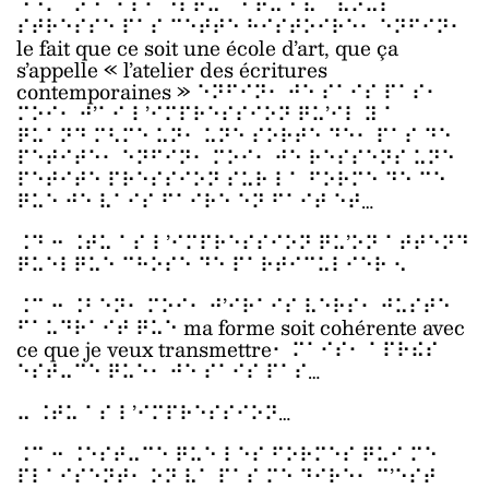
⠙⠑⠍⠁⠝⠙⠁⠊⠎⠂ ⠑⠎⠞⠤⠉⠑ ⠟⠥⠑ ⠯⠁ ⠧⠕⠥⠎
⠎⠞⠗⠑⠎⠎⠑ ⠏⠁⠎ ⠉⠑⠞⠞⠑ ⠓⠊⠎⠞⠕⠊⠗⠑⠂ ⠑⠝⠋⠊⠝⠂
le fait que ce soit une école d’art, que ça
s’appelle « l’atelier des écritures
contemporaines » ⠑⠝⠋⠊⠝⠂ ⠚⠑ ⠎⠁⠊⠎ ⠏⠁⠎⠂
⠍⠕⠊⠂ ⠚’⠁⠊ ⠇’⠊⠍⠏⠗⠑⠎⠎⠊⠕⠝ ⠟⠥’⠊⠇ ⠽ ⠁
⠟⠥⠁⠝⠙ ⠍⠣⠍⠑ ⠥⠝⠂ ⠥⠝⠑ ⠎⠕⠗⠞⠑ ⠙⠑⠂ ⠏⠁⠎ ⠙⠑
⠏⠑⠞⠊⠞⠑⠂ ⠑⠝⠋⠊⠝⠂ ⠍⠕⠊⠂ ⠚⠑ ⠗⠑⠎⠎⠑⠝⠎ ⠥⠝⠑
⠏⠑⠞⠊⠞⠑ ⠏⠗⠑⠎⠎⠊⠕⠝ ⠎⠥⠗ ⠇⠁ ⠋⠕⠗⠍⠑ ⠙⠑ ⠉⠑
⠟⠥⠑ ⠚⠑ ⠧⠁⠊⠎ ⠋⠁⠊⠗⠑ ⠑⠝ ⠋⠁⠊⠞ ⠑⠞…
⠨⠙ ⠒ ⠨⠞⠥ ⠁⠎ ⠇’⠊⠍⠏⠗⠑⠎⠎⠊⠕⠝ ⠟⠥’⠕⠝ ⠁⠞⠞⠑⠝⠙
⠟⠥⠑⠇⠟⠥⠑ ⠉⠓⠕⠎⠑ ⠙⠑ ⠏⠁⠗⠞⠊⠉⠥⠇⠊⠑⠗ ⠢
⠨⠉ ⠒ ⠨⠃⠑⠝⠂ ⠍⠕⠊⠂ ⠚’⠊⠗⠁⠊⠎ ⠧⠑⠗⠎⠂ ⠚⠥⠎⠞⠑
⠋⠁⠥⠙⠗⠁⠊⠞ ⠟⠥⠑ ma forme soit cohérente avec
ce que je veux transmettre⠂ ⠍⠁⠊⠎⠂ ⠁⠏⠗⠮⠎
⠑⠎⠞⠤⠉⠑ ⠟⠥⠑⠂ ⠚⠑ ⠎⠁⠊⠎ ⠏⠁⠎…
⠤ ⠨⠞⠥ ⠁⠎ ⠇’⠊⠍⠏⠗⠑⠎⠎⠊⠕⠝…
⠨⠉ ⠒ ⠨⠑⠎⠞⠤⠉⠑ ⠟⠥⠑ ⠇⠑⠎ ⠋⠕⠗⠍⠑⠎ ⠟⠥⠊ ⠍⠑
⠏⠇⠁⠊⠎⠑⠝⠞⠂ ⠕⠝ ⠧⠁ ⠏⠁⠎ ⠍⠑ ⠙⠊⠗⠑⠂ ⠉’⠑⠎⠞