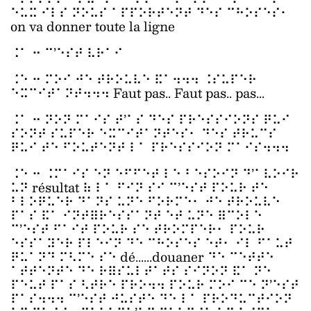
⠑⠥⠭ ⠊⠇⠎ ⠝⠕⠥⠎ ⠁⠏⠏⠕⠗⠞⠑⠝⠞ ⠙⠑⠎ ⠉⠓⠕⠎⠑⠎⠂
on va donner toute la ligne
⠨⠁ ⠒ ⠉’⠑⠎⠞ ⠧⠗⠁⠊
⠨⠑ ⠒ ⠍⠕⠊ ⠚⠑ ⠞⠗⠕⠥⠧⠑ ⠯⠁⠲⠲⠲ ⠨⠎⠥⠏⠑⠗
⠑⠭⠉⠊⠞⠁⠝⠞⠲⠲⠲ Faut pas.. Faut pas.. pas...
⠨⠁ ⠒ ⠝⠕⠝ ⠍⠁⠊⠎ ⠞’⠁⠎ ⠙⠑⠎ ⠏⠗⠑⠎⠎⠊⠕⠝⠎ ⠟⠥⠊
⠎⠕⠝⠞ ⠎⠥⠏⠑⠗ ⠑⠭⠉⠊⠞⠁⠝⠞⠑⠎⠂ ⠙⠑⠎ ⠞⠗⠥⠉⠎
⠟⠥⠊ ⠞⠑ ⠋⠕⠥⠞⠑⠝⠞ ⠇⠁ ⠏⠗⠑⠎⠎⠊⠕⠝ ⠍⠁⠊⠎⠲⠲⠲
⠨⠑ ⠒ ⠨⠍⠁⠊⠎ ⠑⠝ ⠑⠋⠋⠑⠞ ⠇⠑ ⠃⠑⠎⠕⠊⠝ ⠙’⠁⠧⠕⠊⠗
⠥⠝ résultat ⠷ ⠇⠁ ⠋⠊⠝ ⠎⠊ ⠉’⠑⠎⠞ ⠏⠕⠥⠗ ⠞⠑
⠃⠇⠕⠟⠥⠑⠗ ⠙⠁⠝⠎ ⠥⠝⠑ ⠋⠕⠗⠍⠑⠂ ⠚⠑ ⠞⠗⠕⠥⠧⠑
⠏⠁⠎ ⠯⠁ ⠊⠝⠞⠿⠗⠑⠎⠎⠁⠝⠞ ⠑⠞ ⠥⠝⠑ ⠿⠉⠕⠇⠑
⠉’⠑⠎⠞ ⠋⠁⠊⠞ ⠏⠕⠥⠗ ⠎⠑ ⠞⠗⠕⠍⠏⠑⠗⠂ ⠏⠕⠥⠗
⠑⠎⠎⠁⠽⠑⠗ ⠏⠇⠑⠊⠝ ⠙⠑ ⠉⠓⠕⠎⠑⠎ ⠑⠞⠂ ⠊⠇ ⠋⠁⠥⠞
⠟⠥⠁⠝⠙ ⠍⠣⠍⠑ ⠎⠑ dé......douaner ⠙⠑ ⠉⠑⠞⠞⠑
⠁⠞⠞⠑⠝⠞⠑ ⠙⠑ ⠗⠿⠎⠥⠇⠞⠁⠞⠎ ⠎⠊⠝⠕⠝ ⠯⠁ ⠝⠑
⠏⠑⠥⠞ ⠏⠁⠎ ⠣⠞⠗⠑ ⠏⠗⠕⠲⠲ ⠏⠕⠥⠗ ⠍⠕⠊ ⠉⠑ ⠝’⠑⠎⠞
⠏⠁⠎⠲⠲⠲ ⠉’⠑⠎⠞ ⠚⠥⠎⠞⠑ ⠙⠑ ⠇⠁ ⠏⠗⠕⠙⠥⠉⠞⠊⠕⠝