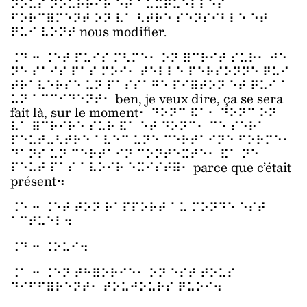
⠝⠕⠥⠎ ⠝⠕⠥⠗⠗⠊⠗ ⠑⠞ ⠁⠥⠭⠟⠥⠑⠇⠇⠑⠎
⠋⠕⠗⠉⠿⠍⠑⠝⠞ ⠕⠝ ⠧⠁ ⠣⠞⠗⠑ ⠎⠑⠝⠎⠊⠃⠇⠑ ⠑⠞
⠟⠥⠊ ⠧⠕⠝⠞ nous modifier.
⠨⠙ ⠒ ⠨⠑⠞ ⠏⠥⠊⠎ ⠍⠣⠍⠑⠂ ⠕⠝ ⠿⠉⠗⠊⠞ ⠎⠥⠗⠂ ⠚⠑
⠝⠑ ⠎⠁⠊⠎ ⠏⠁⠎ ⠍⠕⠊⠂ ⠞⠑⠇⠇⠑ ⠏⠑⠗⠎⠕⠝⠝⠑ ⠟⠥⠊
⠞⠗⠁⠧⠑⠗⠎⠑ ⠥⠝ ⠏⠁⠎⠎⠁⠛⠑ ⠏⠊⠿⠞⠕⠝ ⠑⠞ ⠟⠥⠊ ⠁
⠥⠝ ⠁⠉⠉⠊⠙⠑⠝⠞⠂ ben, je veux dire, ça se sera
fait là, sur le moment⠂ ⠙⠕⠝⠉ ⠯⠁⠂ ⠙⠕⠝⠉ ⠕⠝
⠧⠁ ⠿⠉⠗⠊⠗⠑ ⠎⠥⠗ ⠯⠁ ⠑⠞ ⠙⠕⠝⠉⠂ ⠉⠑ ⠎⠑⠗⠁
⠏⠑⠥⠞⠤⠣⠞⠗⠑ ⠁⠧⠑⠉ ⠥⠝⠑ ⠉⠑⠗⠞⠁⠊⠝⠑ ⠋⠕⠗⠍⠑⠂
⠙⠁⠝⠎ ⠥⠝ ⠉⠑⠗⠞⠁⠊⠝ ⠉⠕⠝⠞⠑⠭⠞⠑⠂ ⠯⠁ ⠝⠑
⠏⠑⠥⠞ ⠏⠁⠎ ⠁⠧⠕⠊⠗ ⠑⠭⠊⠎⠞⠿⠂ parce que c’était
présent⠲
⠨⠑ ⠒ ⠨⠑⠞ ⠞⠕⠝ ⠗⠁⠏⠏⠕⠗⠞ ⠁⠥ ⠍⠕⠝⠙⠑ ⠑⠎⠞
⠁⠉⠞⠥⠑⠇⠲
⠨⠙ ⠒ ⠨⠕⠥⠊⠲
⠨⠁ ⠒ ⠨⠑⠝ ⠞⠓⠿⠕⠗⠊⠑⠂ ⠕⠝ ⠑⠎⠞ ⠞⠕⠥⠎
⠙⠊⠋⠋⠿⠗⠑⠝⠞⠂ ⠞⠕⠥⠚⠕⠥⠗⠎ ⠟⠥⠕⠊⠲