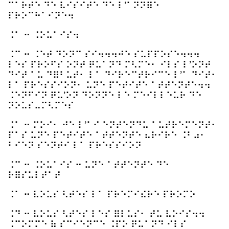
⠉⠁⠗⠞⠑ ⠙⠑ ⠧⠊⠎⠊⠞⠑ ⠙⠑ ⠇’⠁⠝⠝⠿⠑
⠏⠗⠕⠉⠓⠁⠊⠝⠑⠲
⠨⠁ ⠒ ⠨⠕⠥⠁⠊⠎⠲
⠨⠉ ⠒ ⠨⠑⠞ ⠙⠕⠝⠉ ⠎⠊⠲⠲⠲⠚⠑ ⠎⠥⠏⠏⠕⠎⠑⠲⠲⠲
⠇⠑⠎ ⠏⠗⠕⠋⠎ ⠕⠝⠞ ⠟⠥⠁⠝⠙ ⠍⠣⠍⠑⠂ ⠊⠇⠎ ⠇’⠕⠝⠞
⠙⠊⠞ ⠁⠥ ⠙⠿⠃⠥⠞⠂ ⠇⠁ ⠙⠊⠗⠑⠉⠞⠗⠊⠉⠑ ⠇’⠁ ⠙⠊⠞⠂
⠇⠁ ⠏⠗⠑⠎⠎⠊⠕⠝⠂ ⠥⠝⠑ ⠏⠑⠞⠊⠞⠑ ⠁⠞⠞⠑⠝⠞⠑⠲⠲
⠨⠑⠝⠋⠊⠝ ⠟⠥’⠕⠝ ⠙⠕⠝⠝⠑ ⠇⠑ ⠍⠑⠊⠇⠇⠑⠥⠗ ⠙⠑
⠝⠕⠥⠎⠤⠍⠣⠍⠑⠎
⠨⠁ ⠒ ⠍⠕⠊⠂ ⠚⠑ ⠇’⠁⠊ ⠑⠝⠞⠑⠝⠙⠥ ⠁⠥⠞⠗⠑⠍⠑⠝⠞⠂
⠏⠁⠎ ⠥⠝⠑ ⠏⠑⠞⠊⠞⠑ ⠁⠞⠞⠑⠝⠞⠑ ⠦⠗⠊⠗⠑ ⠨⠃⠴⠂
⠃⠊⠑⠝ ⠎⠑⠝⠞⠊ ⠇⠁ ⠏⠗⠑⠎⠎⠊⠕⠝
⠨⠉ ⠒ ⠨⠕⠥⠁⠊⠎ ⠒ ⠥⠝⠑ ⠁⠞⠞⠑⠝⠞⠑ ⠙⠑
⠗⠿⠎⠥⠇⠞⠁⠞
⠨⠁ ⠒ ⠧⠕⠥⠎ ⠣⠞⠑⠎ ⠇⠁ ⠏⠗⠑⠍⠊⠮⠗⠑ ⠏⠗⠕⠍⠕
⠨⠙ ⠒ ⠧⠕⠥⠎ ⠣⠞⠑⠎ ⠇⠑⠎ ⠿⠇⠥⠎⠂ ⠞⠥ ⠧⠕⠊⠎⠲⠲
⠨⠉⠕⠍⠍⠑ ⠷ ⠎⠉⠊⠑⠝⠉⠑ ⠨⠏⠕ ⠟⠥⠁⠝⠙ ⠊⠇⠎