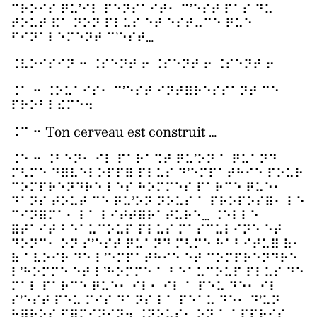
⠉⠗⠕⠊⠎ ⠟⠥’⠊⠇ ⠏⠑⠝⠎⠁⠊⠞⠂ ⠉’⠑⠎⠞ ⠏⠁⠎ ⠙⠥
⠞⠕⠥⠞ ⠯⠁ ⠝⠕⠝ ⠏⠇⠥⠎ ⠑⠞ ⠑⠎⠞⠤⠉⠑ ⠟⠥⠑
⠋⠊⠝⠁⠇⠑⠍⠑⠝⠞ ⠉’⠑⠎⠞…
⠨⠧⠕⠊⠎⠊⠝ ⠒ ⠨⠎⠑⠝⠞ ⠖ ⠨⠎⠑⠝⠞ ⠖ ⠨⠎⠑⠝⠞ ⠖
⠨⠁ ⠒ ⠨⠕⠥⠁⠊⠎⠂ ⠉’⠑⠎⠞ ⠊⠝⠞⠿⠗⠑⠎⠎⠁⠝⠞ ⠉⠑
⠏⠗⠕⠃⠇⠮⠍⠑⠲
⠨⠉ ⠒ Ton cerveau est construit …
⠨⠑ ⠒ ⠨⠃⠑⠝⠂ ⠊⠇ ⠏⠁⠗⠁⠩⠞ ⠟⠥’⠕⠝ ⠁ ⠟⠥⠁⠝⠙
⠍⠣⠍⠑ ⠙⠿⠧⠑⠇⠕⠏⠏⠿ ⠏⠇⠥⠎ ⠙’⠑⠍⠏⠁⠞⠓⠊⠑ ⠏⠕⠥⠗
⠉⠕⠍⠏⠗⠑⠝⠙⠗⠑ ⠇⠑⠎ ⠓⠕⠍⠍⠑⠎ ⠏⠁⠗⠉⠑ ⠟⠥⠑⠂
⠙⠁⠝⠎ ⠞⠕⠥⠞ ⠉⠑ ⠟⠥’⠕⠝ ⠝⠕⠥⠎ ⠁ ⠏⠗⠕⠏⠕⠎⠿⠂ ⠇⠑
⠉⠊⠝⠿⠍⠁⠂ ⠇⠁ ⠇⠊⠞⠞⠿⠗⠁⠞⠥⠗⠑… ⠨⠑⠇⠇⠑
⠿⠞⠁⠊⠞ ⠃⠑⠁⠥⠉⠕⠥⠏ ⠏⠇⠥⠎ ⠍⠁⠎⠉⠥⠇⠊⠝⠑ ⠑⠞
⠙⠕⠝⠉⠂ ⠕⠝ ⠎’⠑⠎⠞ ⠟⠥⠁⠝⠙ ⠍⠣⠍⠑ ⠓⠁⠃⠊⠞⠥⠿ ⠷⠂
⠷ ⠁⠧⠕⠊⠗ ⠙⠑ ⠇’⠑⠍⠏⠁⠞⠓⠊⠑ ⠑⠞ ⠉⠕⠍⠏⠗⠑⠝⠙⠗⠑
⠇’⠓⠕⠍⠍⠑ ⠑⠞ ⠇’⠓⠕⠍⠍⠑ ⠁ ⠃⠑⠁⠥⠉⠕⠥⠏ ⠏⠇⠥⠎ ⠙⠑
⠍⠁⠇ ⠏⠁⠗⠉⠑ ⠟⠥⠑⠂ ⠊⠇⠂ ⠊⠇ ⠁ ⠏⠑⠥ ⠙⠑⠂ ⠊⠇
⠎’⠑⠎⠞ ⠏⠑⠥ ⠍⠊⠎ ⠙⠁⠝⠎ ⠇⠁ ⠏⠑⠁⠥ ⠙⠑⠂ ⠙’⠥⠝
⠓⠿⠗⠕⠎ ⠋⠿⠍⠊⠝⠊⠝⠲ ⠨⠝⠕⠥⠎⠂ ⠕⠝ ⠁ ⠁⠏⠏⠗⠊⠎