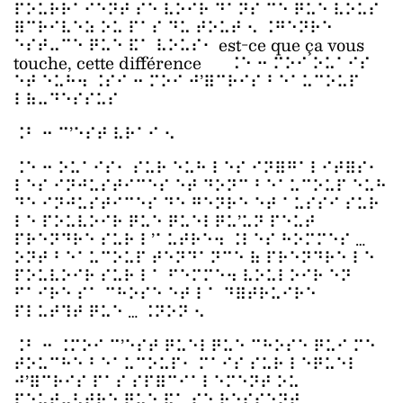
⠏⠕⠥⠗⠗⠁⠊⠑⠝⠞ ⠎⠑ ⠧⠕⠊⠗ ⠙⠁⠝⠎ ⠉⠑ ⠟⠥⠑ ⠧⠕⠥⠎
⠿⠉⠗⠊⠧⠑⠵ ⠕⠥ ⠏⠁⠎ ⠙⠥ ⠞⠕⠥⠞ ⠢ ⠨⠛⠑⠝⠗⠑
⠑⠎⠞⠤⠉⠑ ⠟⠥⠑ ⠯⠁ ⠧⠕⠥⠎⠂ est-ce que ça vous
touche, cette différence ⠨⠑ ⠒ ⠍⠕⠊ ⠕⠥⠁⠊⠎
⠑⠞ ⠑⠥⠓⠲ ⠨⠎⠊ ⠒ ⠍⠕⠊ ⠚’⠿⠉⠗⠊⠎ ⠃⠑⠁⠥⠉⠕⠥⠏
⠇⠷⠤⠙⠑⠎⠎⠥⠎
⠨⠃ ⠒ ⠉’⠑⠎⠞ ⠧⠗⠁⠊ ⠢
⠨⠑ ⠒ ⠕⠥⠁⠊⠎⠂ ⠎⠥⠗ ⠑⠥⠓ ⠇⠑⠎ ⠊⠝⠿⠛⠁⠇⠊⠞⠿⠎⠂
⠇⠑⠎ ⠊⠝⠚⠥⠎⠞⠊⠉⠑⠎ ⠑⠞ ⠙⠕⠝⠉ ⠃⠑⠁⠥⠉⠕⠥⠏ ⠑⠥⠓
⠙⠑ ⠊⠝⠚⠥⠎⠞⠊⠉⠑⠎ ⠙⠑ ⠛⠑⠝⠗⠑ ⠑⠞ ⠁⠥⠎⠎⠊ ⠎⠥⠗
⠇⠑ ⠏⠕⠥⠧⠕⠊⠗ ⠟⠥⠑ ⠟⠥⠑⠇⠟⠥’⠥⠝ ⠏⠑⠥⠞
⠏⠗⠑⠝⠙⠗⠑ ⠎⠥⠗ ⠇’⠁⠥⠞⠗⠑⠲ ⠨⠇⠑⠎ ⠓⠕⠍⠍⠑⠎ …
⠕⠝⠞ ⠃⠑⠁⠥⠉⠕⠥⠏ ⠞⠑⠝⠙⠁⠝⠉⠑ ⠷ ⠏⠗⠑⠝⠙⠗⠑ ⠇⠑
⠏⠕⠥⠧⠕⠊⠗ ⠎⠥⠗ ⠇⠁ ⠋⠑⠍⠍⠑⠲ ⠧⠕⠥⠇⠕⠊⠗ ⠑⠝
⠋⠁⠊⠗⠑ ⠎⠁ ⠉⠓⠕⠎⠑ ⠑⠞ ⠇⠁ ⠙⠿⠞⠗⠥⠊⠗⠑
⠏⠇⠥⠞⠹⠞ ⠟⠥⠑ … ⠨⠝⠕⠝ ⠢
⠨⠃ ⠒ ⠨⠍⠕⠊ ⠉’⠑⠎⠞ ⠟⠥⠑⠇⠟⠥⠑ ⠉⠓⠕⠎⠑ ⠟⠥⠊ ⠍⠑
⠞⠕⠥⠉⠓⠑ ⠃⠑⠁⠥⠉⠕⠥⠏⠂ ⠍⠁⠊⠎ ⠎⠥⠗ ⠇⠑⠟⠥⠑⠇
⠚’⠿⠉⠗⠊⠎ ⠏⠁⠎ ⠎⠏⠿⠉⠊⠁⠇⠑⠍⠑⠝⠞ ⠕⠥
⠏⠑⠥⠞⠤⠣⠞⠗⠑ ⠟⠥⠑ ⠯⠁ ⠎⠑ ⠗⠑⠎⠎⠑⠝⠞