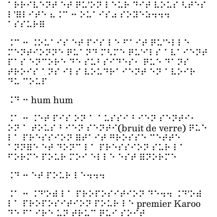
⠁⠗⠗⠊⠧⠑⠝⠞ ⠑⠞ ⠟⠥’⠕⠝ ⠇⠑⠥⠗ ⠙⠊⠞ ⠧⠕⠥⠎ ⠣⠞⠑⠎
⠇’⠿⠇⠊⠞⠑ ⠦⠨⠉ ⠒ ⠕⠥⠁⠊⠎⠴ ⠎⠕⠽⠑⠵⠲⠲⠲
⠁⠎⠎⠥⠗⠿
⠨⠉ ⠒ ⠨⠕⠥⠁⠊⠎ ⠑⠞ ⠏⠊⠎ ⠇⠑ ⠋⠁⠊⠞ ⠟⠥’⠑⠇⠇⠑
⠍⠑⠝⠞⠊⠕⠝⠝⠑ ⠟⠥⠁⠝⠙ ⠍⠣⠍⠑ ⠟⠥’⠊⠇⠎ ⠁⠧⠁⠊⠑⠝⠞
⠏⠁⠎ ⠑⠝⠉⠕⠗⠑ ⠙⠑ ⠎⠥⠃⠎⠊⠙⠑⠎⠂ ⠟⠥⠑ ⠙⠁⠝⠎
⠞⠗⠕⠊⠎ ⠁⠝⠎ ⠊⠇⠎ ⠧⠕⠥⠙⠗⠁⠊⠑⠝⠞ ⠑⠝ ⠁⠧⠕⠊⠗
⠙⠥ ⠉⠕⠥⠏
⠨⠙ ⠒ hum hum
⠨⠁ ⠒ ⠨⠑⠞ ⠏⠊⠎ ⠕⠝ ⠁ ⠁⠥⠎⠎⠊ ⠃⠊⠑⠝ ⠎⠑⠝⠞⠊⠂
⠕⠝ ⠁ ⠞⠕⠥⠎ ⠃⠊⠑⠝ ⠎⠑⠝⠞⠊(bruit de verre) ⠟⠥⠑
⠇⠁ ⠏⠗⠑⠎⠎⠊⠕⠝ ⠿⠞⠁⠊⠞ ⠛⠗⠕⠎⠎⠑ ⠉⠑⠞⠞⠑
⠁⠝⠝⠿⠑ ⠑⠞ ⠙⠕⠝⠉ ⠇⠁ ⠏⠗⠑⠎⠎⠊⠕⠝ ⠎⠥⠗ ⠇⠁
⠋⠕⠗⠍⠑ ⠏⠕⠥⠗ ⠍⠕⠊ ⠑⠇⠇⠑ ⠑⠎⠞ ⠿⠝⠕⠗⠍⠑
⠨⠙ ⠒ ⠑⠞ ⠏⠕⠥⠗ ⠇⠑⠲⠲⠲
⠨⠁ ⠒ ⠨⠙’⠕⠾ ⠇⠁ ⠏⠗⠕⠏⠕⠎⠊⠞⠊⠕⠝ ⠙⠑⠲⠲ ⠨⠙’⠕⠾
⠇⠁ ⠏⠗⠕⠏⠕⠎⠊⠞⠊⠕⠝ ⠏⠕⠥⠗ ⠇⠑ premier Karoo
⠙⠑ ⠋⠁⠊⠗⠑ ⠥⠝ ⠞⠗⠥⠉ ⠟⠥⠊ ⠎⠕⠊⠞