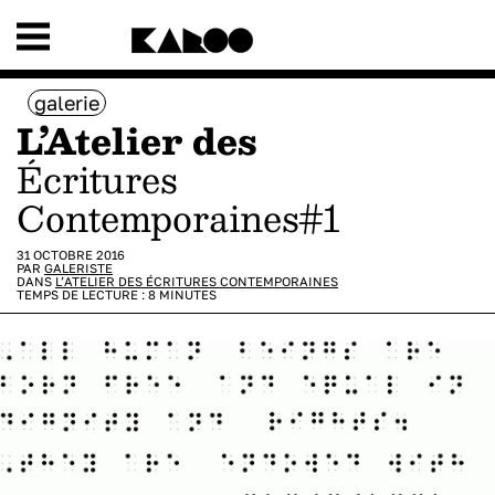
galerie
L’Atelier des
Écritures
Contemporaines#1
31 OCTOBRE 2016
PAR
GALERISTE
DANS
L’ATELIER DES ÉCRITURES CONTEMPORAINES
TEMPS DE LECTURE :
8
MINUTES