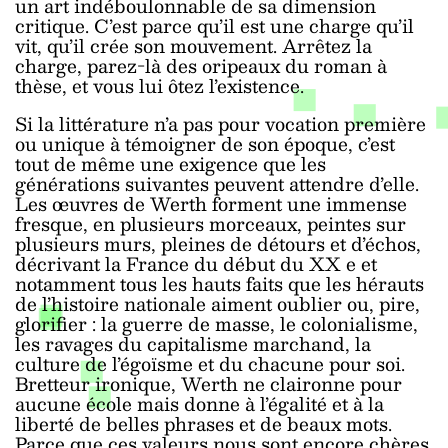
un art indéboulonnable de sa dimension
critique. C’est parce qu’il est une charge qu’il
vit, qu’il crée son mouvement. Arrêtez la
charge, parez-là des oripeaux du roman à
thèse, et vous lui ôtez l’existence.
Si la littérature n’a pas pour vocation première
ou unique à témoigner de son époque, c’est
tout de même une exigence que les
générations suivantes peuvent attendre d’elle.
Les œuvres de Werth forment une immense
fresque, en plusieurs morceaux, peintes sur
plusieurs murs, pleines de détours et d’échos,
décrivant la France du début du XX
e
et
notamment tous les hauts faits que les hérauts
de l’histoire nationale aiment oublier ou, pire,
glorifier : la guerre de masse, le colonialisme,
les ravages du capitalisme marchand, la
culture de l’égoïsme et du chacune pour soi.
Bretteur ironique, Werth ne claironne pour
aucune école mais donne à l’égalité et à la
liberté de belles phrases et de beaux mots.
Parce que ces valeurs nous sont encore chères