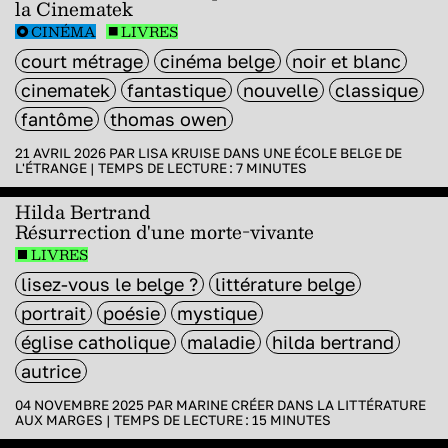
la Cinematek
CINÉMA
LIVRES
court métrage
cinéma belge
noir et blanc
cinematek
fantastique
nouvelle
classique
fantôme
thomas owen
21 AVRIL 2026 PAR
LISA KRUISE
DANS
UNE ÉCOLE BELGE DE
L'ÉTRANGE
|
TEMPS DE LECTURE :
7
MINUTES
Hilda Bertrand
Résurrection d'une morte-vivante
LIVRES
lisez-vous le belge ?
littérature belge
portrait
poésie
mystique
église catholique
maladie
hilda bertrand
autrice
04 NOVEMBRE 2025 PAR
MARINE CRÉER
DANS
LA LITTÉRATURE
AUX MARGES
|
TEMPS DE LECTURE :
15
MINUTES