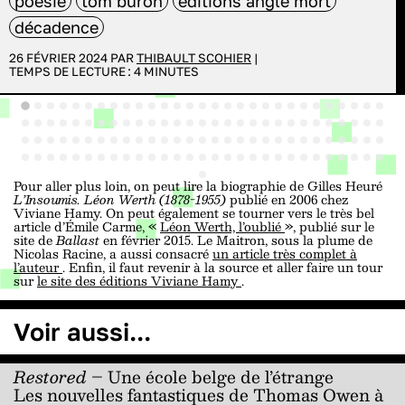
poésie
tom buron
éditions angle mort
décadence
26 FÉVRIER 2024 PAR
THIBAULT SCOHIER
|
TEMPS DE LECTURE :
4
MINUTES
Pour aller plus loin, on peut lire la biographie de Gilles Heuré
L’Insoumis. Léon Werth (1878-1955)
publié en 2006 chez
Viviane Hamy. On peut également se tourner vers le très bel
article d’Émile Carme, «
Léon Werth, l’oublié
», publié sur le
site de
Ballast
en février 2015. Le Maitron, sous la plume de
Nicolas Racine, a aussi consacré
un article très complet à
l’auteur
. Enfin, il faut revenir à la source et aller faire un tour
sur
le site des éditions Viviane Hamy
.
Voir aussi...
Restored
– Une école belge de l’étrange
Les nouvelles fantastiques de Thomas Owen à