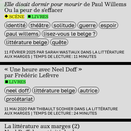
Elle disait dormir pour mourir
de Paul Willems
Ou la peur de s’effacer
SCÈNE
LIVRES
identité
théâtre
solitude
guerre
espoir
paul willems
lisez-vous le belge ?
littérature belge
quête
11 FÉVRIER 2025 PAR
SARAH WASTIAUX
DANS
LA LITTÉRATURE
AUX MARGES
|
TEMPS DE LECTURE :
11
MINUTES
« Une heure avec Neel Doff »
par Frédéric Lefèvre
LIVRES
neel doff
littérature belge
autrice
prolétariat
11 MAI 2020 PAR
THIBAULT SCOHIER
DANS
LA LITTÉRATURE
AUX MARGES
|
TEMPS DE LECTURE :
24
MINUTES
La littérature aux marges (2)