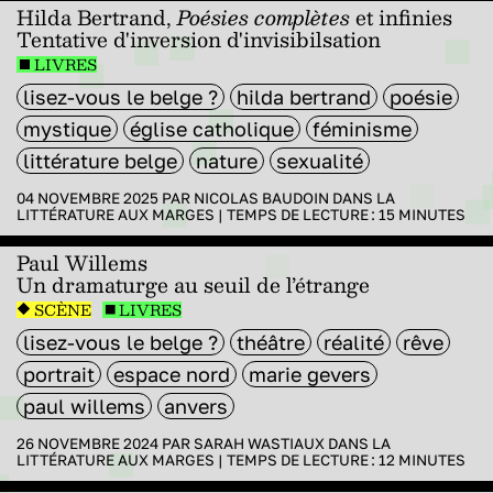
Hilda Bertrand,
Poésies complètes
et infinies
Tentative d'inversion d'invisibilsation
LIVRES
lisez-vous le belge ?
hilda bertrand
poésie
mystique
église catholique
féminisme
littérature belge
nature
sexualité
04 NOVEMBRE 2025 PAR
NICOLAS BAUDOIN
DANS
LA
LITTÉRATURE AUX MARGES
|
TEMPS DE LECTURE :
15
MINUTES
Paul Willems
Un dramaturge au seuil de l’étrange
SCÈNE
LIVRES
lisez-vous le belge ?
théâtre
réalité
rêve
portrait
espace nord
marie gevers
paul willems
anvers
26 NOVEMBRE 2024 PAR
SARAH WASTIAUX
DANS
LA
LITTÉRATURE AUX MARGES
|
TEMPS DE LECTURE :
12
MINUTES