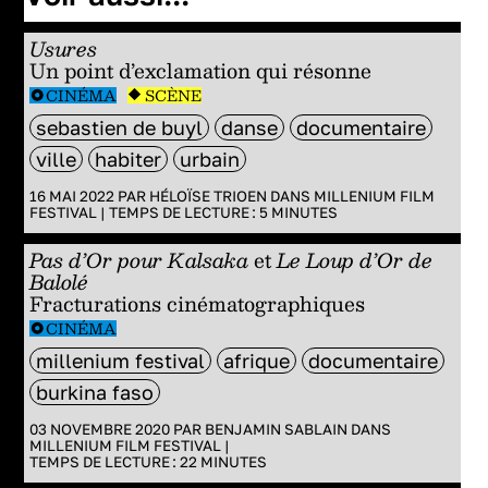
Usures
Un point d’exclamation qui résonne
CINÉMA
SCÈNE
sebastien de buyl
danse
documentaire
ville
habiter
urbain
16 MAI 2022 PAR
HÉLOÏSE TRIOEN
DANS
MILLENIUM FILM
FESTIVAL
|
TEMPS DE LECTURE :
5
MINUTES
Pas d’Or pour Kalsaka
et
Le Loup d’Or de
Balolé
Fracturations cinématographiques
CINÉMA
millenium festival
afrique
documentaire
burkina faso
03 NOVEMBRE 2020 PAR
BENJAMIN SABLAIN
DANS
MILLENIUM FILM FESTIVAL
|
TEMPS DE LECTURE :
22
MINUTES