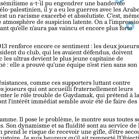
ntisémitisme a-t-il pu engendrer une banderole
aélo-palestinien, il y a eu les guerres avec les Arab
c’est un racisme exacerbé et absolutiste. C’est, mêm
 atmosphère de suspicion latente. On a l’impressi
ant qu’elle n’aura pas vaincu et encore plus forte
3 renforce encore ce sentiment : les deux joueurs
ésident du club, qui les avaient défendus, doivent
vec les ultras devient le plus jeune capitaine de
é : elle a prouvé qu’une équipe n’est rien sans son
ésistances, comme ces supporters luttant contre
es joueurs qui ont accueilli fraternellement leurs
enter le rôle trouble de Gaydamak, qui prétend à l
ont l’intérêt immédiat semble avoir été de faire des
ramme. Il pose le problème, le montre sous toutes s
es. Son dynamisme et sa fluidité sont au service de 
n prend le risque de recevoir une gifle, d’être seco
histoire. Je suis heureux qu’il ait remporté l’Objecti