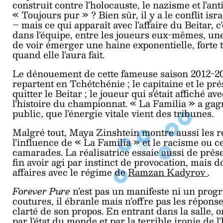
construit contre l’holocauste, le nazisme et l’a
« Toujours pur » ? Bien sûr, il y a le conflit isr
– mais ce qui apparaît avec l’affaire du Beitar, 
dans l’équipe, entre les joueurs eux-mêmes, une
de voir émerger une haine exponentielle, forte t
quand elle l’aura fait.
Le dénouement de cette fameuse saison 2012-201
repartent en Tchétchénie ; le capitaine et le pr
quitter le Beitar ; le joueur qui s’était affiché a
l’histoire du championnat. « La Familia » a gagn
public, que l’énergie vitale vient des tribunes.
Malgré tout, Maya Zinshtein montre aussi les r
l’influence de « La Familia » et le racisme ou c
camarades. La réalisatrice essaie aussi de prés
fin avoir agi par instinct de provocation, mais d
affaires avec le régime de
Ramzan Kadyrov
.
Forever Pure
n’est pas un manifeste ni un prog
coutures, il ébranle mais n’offre pas les répons
clarté de son propos. En entrant dans la salle, o
par l’état du monde et par la terrible ironie de l’