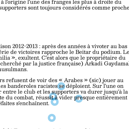
 à l’origine l’une des franges les plus à droite du
 supporters sont toujours considérés comme proch
saison 2012-2013 : après des années à vivoter au bas
rie de victoires rapproche le Beitar du podium. L
lia », exultent. C’est alors que le propriétaire du
echerché par la justice française) Arkadi Gaydama
 musulmans.
ers refusent de voir des « Arabes » (sic) jouer au
; les banderoles racistes se déploient. Sur l’une on
r entre le club et les supporters va durer jusqu’à la
ointe du combat, réussit à vider presque entièrement
faites s’enchaînent.