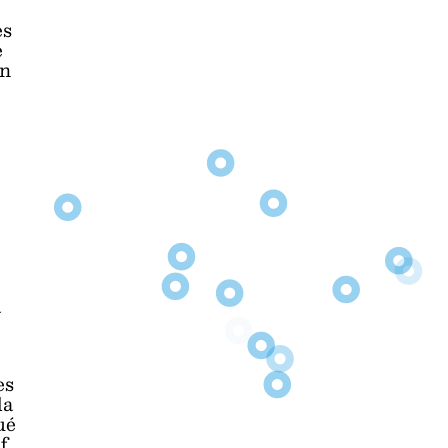
es
e
on
a
es
la
ué
f