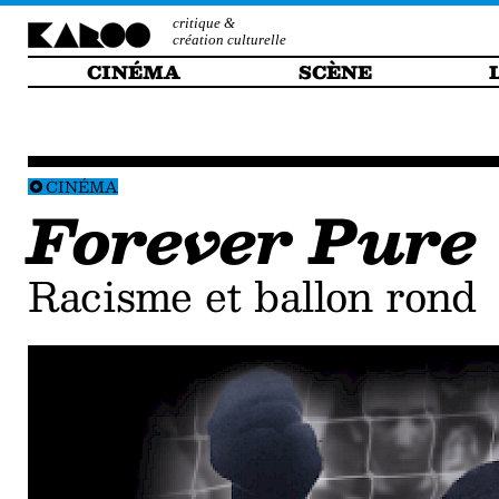
critique &
création culturelle
CINÉMA
SCÈNE
CINÉMA
Forever Pure
Racisme et ballon rond