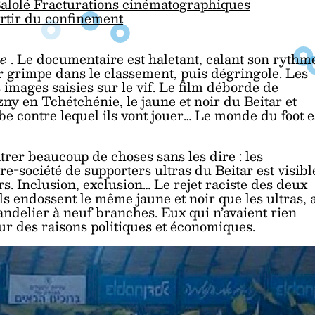
Balolé Fracturations cinématographiques
rtir du confinement
re
. Le documentaire est haletant, calant son rythm
ar grimpe dans le classement, puis dégringole. Les
 images saisies sur le vif. Le film déborde de
zny en Tchétchénie, le jaune et noir du Beitar et
be contre lequel ils vont jouer… Le monde du foot e
trer beaucoup de choses sans les dire : les
e-société de supporters ultras du Beitar est visibl
s. Inclusion, exclusion… Le rejet raciste des deux
 endossent le même jaune et noir que les ultras, 
andelier à neuf branches. Eux qui n’avaient rien
r des raisons politiques et économiques.