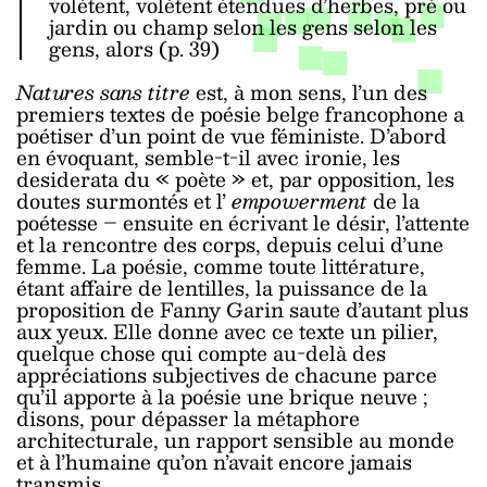
volètent, volètent étendues d’herbes, pré ou
jardin ou champ selon les gens selon les
gens, alors (p. 39)
Natures sans titre
est, à mon sens, l’un des
premiers textes de poésie belge francophone a
poétiser d’un point de vue féministe. D’abord
en évoquant, semble-t-il avec ironie, les
desiderata du « poète » et, par opposition, les
doutes surmontés et l’
empowerment
de la
poétesse – ensuite en écrivant le désir, l’attente
et la rencontre des corps, depuis celui d’une
femme. La poésie, comme toute littérature,
étant affaire de lentilles, la puissance de la
proposition de Fanny Garin saute d’autant plus
aux yeux. Elle donne avec ce texte un pilier,
quelque chose qui compte au-delà des
appréciations subjectives de chacune parce
qu’il apporte à la poésie une brique neuve ;
disons, pour dépasser la métaphore
architecturale, un rapport sensible au monde
et à l’humaine qu’on n’avait encore jamais
transmis.