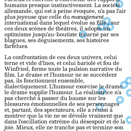
humains presque instinctivement. La société
allemande, qui est à peine évoquée, n’a pas l’air
plus joyeuse que celle du
management
international dans lequel évolue sa fille ; sur
ces deux scènes de théâtres, il adopte un
optimisme jusqu’au-boutiste incarné par ses
blagues, ses déguisements, ses histoires
farfelues.
La confrontation de ces deux univers, celui
terne et vide d’Ines, et celui bariolé et fou de
Winfried, forme toute la pulsion narrative du
film. Le drame et l’humour ne se succèdent
pas, ils fonctionnent ensemble,
dialectiquement. L’humour exorcise le drame,
le drame supplie l’humour. La réalisatrice n’a
pas cherché à passer du baume sur les
blessures émotionnelles de ses personnages
et, partant, des spectateurs, elle a réussi à
montrer que la vie ne se dévoile vraiment que
dans l’oscillation extrême du désespoir et de la
joie. Mieux, elle ne tranche pas et termine son