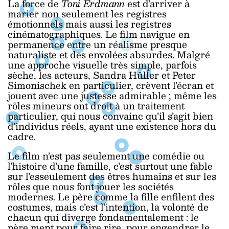
La force de
Toni Erdmann
est d’arriver à
marier non seulement les registres
émotionnels mais aussi les registres
cinématographiques. Le film navigue en
permanence entre un réalisme presque
naturaliste et des envolées absurdes. Malgré
une approche visuelle très simple, parfois
sèche, les acteurs, Sandra Hüller et Peter
Simonischek en particulier, crèvent l’écran et
jouent avec une justesse admirable ; même les
rôles mineurs ont droit à un traitement
particulier, qui nous convainc qu’il s’agit bien
d’individus réels, ayant une existence hors du
cadre.
Le film n’est pas seulement une comédie ou
l’histoire d’une famille, c’est surtout une fable
sur l’esseulement des êtres humains et sur les
rôles que nous font jouer les sociétés
modernes. Le père comme la fille enfilent des
costumes, mais c’est l’intention, la volonté de
chacun qui diverge fondamentalement : le
père ment pour faire rire, pour engendrer le