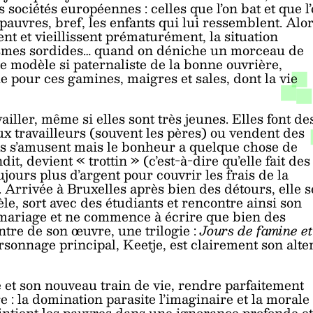
 sociétés européennes : celles que l’on bat et que l
s pauvres, bref, les enfants qui lui ressemblent. Alo
ent et vieillissent prématurément, la situation
anismes sordides… quand on déniche un morceau de
e modèle si paternaliste de la bonne ouvrière,
 pour ces gamines, maigres et sales, dont la vie
vailler, même si elles sont très jeunes. Elles font de
x travailleurs (souvent les pères) ou vendent des
lles s’amusent mais le bonheur a quelque chose de
it, devient « trottin » (c’est-à-dire qu’elle fait des
ujours plus d’argent pour couvrir les frais de la
. Arrivée à Bruxelles après bien des détours, elle s
le, sort avec des étudiants et rencontre ainsi son
 mariage et ne commence à écrire que bien des
ntre de son œuvre, une trilogie :
Jours de famine et
rsonnage principal, Keetje, est clairement son alte
 et son nouveau train de vie, rendre parfaitement
e : la domination parasite l’imaginaire et la morale
maintient les pauvres dans une ignorance profonde et