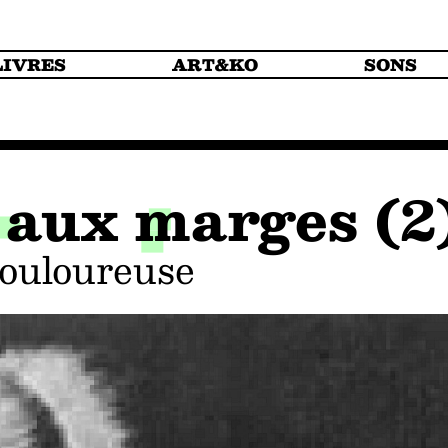
LIVRES
ART&KO
SONS
e aux marges (2
 douloureuse