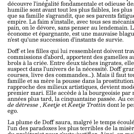
découvre l’inégalité fondamentale et odieuse des
humilie sont avant tout les plus faibles, les plu
que sa famille s’agrandit, que ses parents fatigu
empire. La faim s’installe, avec tous ses méc
pain, on le dévore, sans penser au lendemain. L
économe et épargnante, est une mauvaise blague
n’est qu’une succession d’instants de survie.
Doff et les filles qui lui ressemblent doivent tra
commissions d’abord, apportent des gamelles au
brols à la criée. Entre deux tâches ingrates, e
suspect dans l’univers de la nécessité. Doff grand
courses, livre des commandes...). Mais il faut to
famille et sa mère la pousse dans la prostitution
rapproche des milieux artistiques, devient modè
premier mari. Elle accède à la bourgeoisie par
années plus tard, la cinquantaine passée. Au ce
de détresse
,
Keetje
et
Keetje Trottin
dont le pe
ego.
La plume de Doff saura, malgré le temps écoulé
l’un des paradoxes les plus terribles de la misèr
du prolétariat pour s’auto-justifier. Ainsi, on 