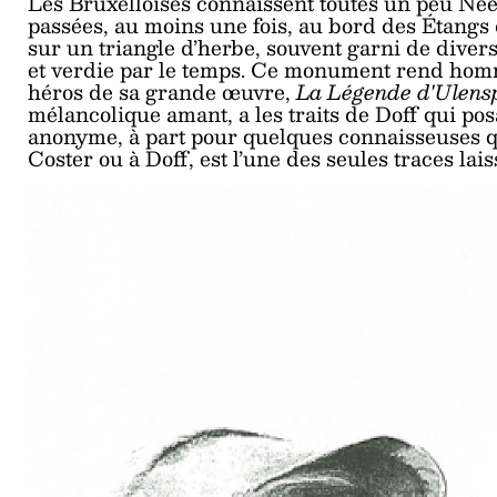
Les Bruxelloises connaissent toutes un peu Neel 
passées, au moins une fois, au bord des Étangs d’
sur un triangle d’herbe, souvent garni de dive
et verdie par le temps. Ce monument rend ho
héros de sa grande œuvre,
La Légende d'Ulens
mélancolique amant, a les traits de Doff qui po
anonyme, à part pour quelques connaisseuses q
Coster ou à Doff, est l’une des seules traces lai