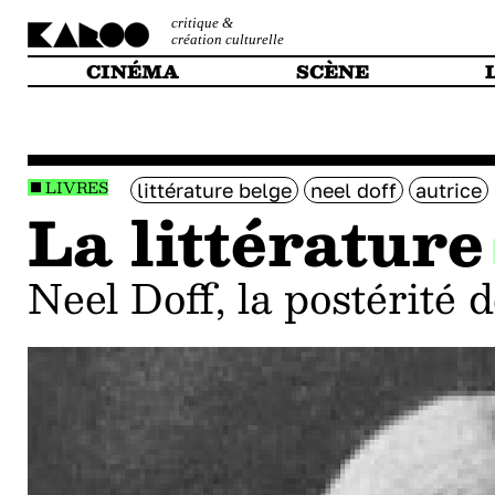
critique &
création culturelle
CINÉMA
SCÈNE
LIVRES
littérature belge
neel doff
autrice
La littératur
Neel Doff, la postérité