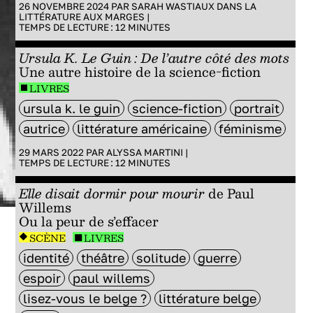
26 NOVEMBRE 2024 PAR
SARAH WASTIAUX
DANS
LA
LITTÉRATURE AUX MARGES
|
TEMPS DE LECTURE :
12
MINUTES
Ursula K. Le Guin : De l’autre côté des mots
Une autre histoire de la science-fiction
LIVRES
ursula k. le guin
science-fiction
portrait
autrice
littérature américaine
féminisme
29 MARS 2022 PAR
ALYSSA MARTINI
|
TEMPS DE LECTURE :
12
MINUTES
Elle disait dormir pour mourir
de Paul
Willems
Ou la peur de s’effacer
SCÈNE
LIVRES
identité
théâtre
solitude
guerre
espoir
paul willems
lisez-vous le belge ?
littérature belge