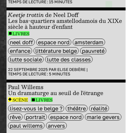
TEMPS DE LECTURE :
15
MINUTES
Keetje trottin
de Neel Doff
Les bas-quartiers amstellodamois du XIXe
siècle à hauteur d’enfant
LIVRES
neel doff
espace nord
amsterdam
enfance
littérature belge
pauvreté
lutte sociale
lutte des classes
22 SEPTEMBRE 2025 PAR
ELISE DEBIÈRE
|
TEMPS DE LECTURE :
5
MINUTES
Paul Willems
Un dramaturge au seuil de l’étrange
SCÈNE
LIVRES
lisez-vous le belge ?
théâtre
réalité
rêve
portrait
espace nord
marie gevers
paul willems
anvers