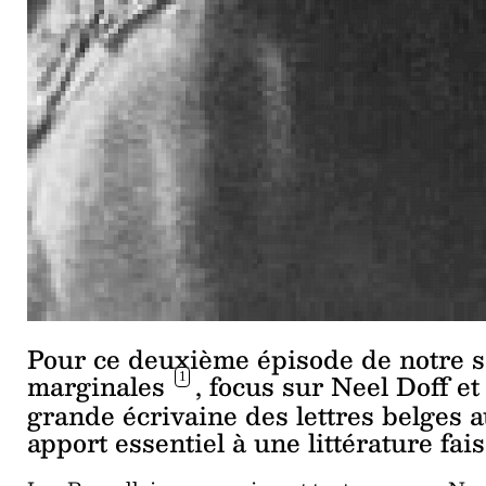
Pour ce deuxième épisode de notre sé
marginales
, focus sur Neel Doff e
1
grande écrivaine des lettres belges 
apport essentiel à une littérature fais