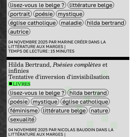
lisez-vous le belge ?
littérature belge
portrait
poésie
mystique
église catholique
maladie
hilda bertrand
autrice
04 NOVEMBRE 2025 PAR
MARINE CRÉER
DANS
LA
LITTÉRATURE AUX MARGES
|
TEMPS DE LECTURE :
15
MINUTES
Hilda Bertrand,
Poésies complètes
et
infinies
Tentative d'inversion d'invisibilsation
LIVRES
lisez-vous le belge ?
hilda bertrand
poésie
mystique
église catholique
féminisme
littérature belge
nature
sexualité
04 NOVEMBRE 2025 PAR
NICOLAS BAUDOIN
DANS
LA
LITTÉRATURE AUX MARGES
|