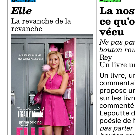
CINÉMA
LIVRES
Elle
La nos
ce qu'
La revanche de la
revanche
vécu
Ne pas parler du petit
bouton ro
Rey
Un livre u
Un livre, u
commentai
propose un
sur les livr
commenté 
Lepoutte d
poésie de 
pas parler 