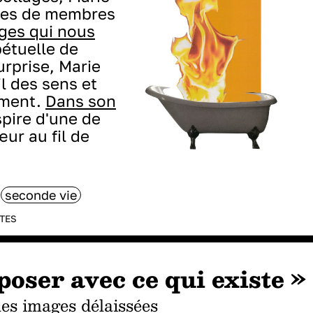
ibes de membres
ges qui nous
étuelle de
urprise, Marie
il des sens et
ement.
Dans son
spire d'une de
œur au fil de
seconde vie
TES
oser avec ce qui existe »
 les images délaissées