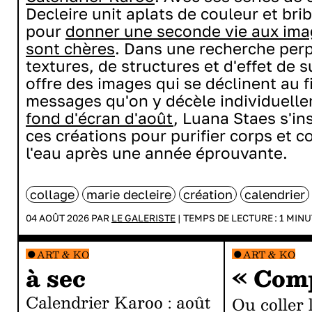
Decleire unit aplats de couleur et br
pour
donner une seconde vie aux ima
sont chères
. Dans une recherche perp
textures, de structures et d'effet de s
offre des images qui se déclinent au f
messages qu'on y décèle individuell
fond d'écran d'août
, Luana Staes s'in
ces créations pour purifier corps et c
l'eau après une année éprouvante.
collage
marie decleire
création
calendrier
04 AOÛT 2026 PAR
LE GALERISTE
|
TEMPS DE LECTURE :
1
MINU
ART & KO
ART & KO
à sec
« Comp
Calendrier Karoo : août
ou coller