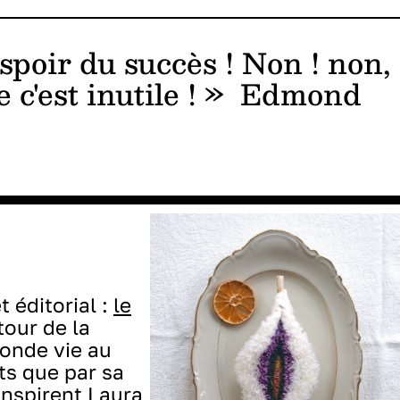
spoir du succès ! Non ! non,
e c'est inutile ! » Edmond
 éditorial :
le
tour de la
onde vie au
ts que par sa
 inspirent Laura