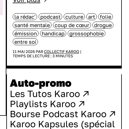
la rédac'
podcast
culture
art
folie
santé mentale
coup de cœur
drogue
émission
handicap
grossophobie
entre soi
11 MAI 2026 PAR
COLLECTIF KAROO
|
TEMPS DE LECTURE :
3
MINUTES
Auto-promo
Les Tutos Karoo ↗
Playlists Karoo ↗
Bourse Podcast Karoo ↗
Karoo Kapsules (spécial