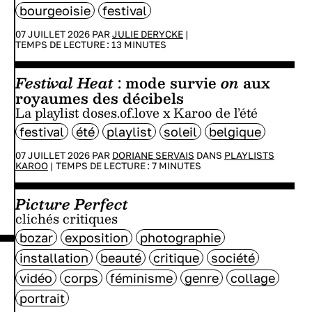
bourgeoisie
festival
07 JUILLET 2026 PAR
JULIE DERYCKE
|
TEMPS DE LECTURE :
13
MINUTES
Festival Heat
: mode survie
on
aux
royaumes des décibels
La playlist doses.of.love x Karoo de l’été
festival
été
playlist
soleil
belgique
07 JUILLET 2026 PAR
DORIANE SERVAIS
DANS
PLAYLISTS
KAROO
|
TEMPS DE LECTURE :
7
MINUTES
Picture Perfect
clichés critiques
bozar
exposition
photographie
installation
beauté
critique
société
vidéo
corps
féminisme
genre
collage
portrait