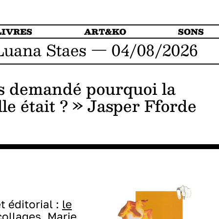
LIVRES
ART&KO
SONS
Luana Staes — 04/08/2026
is demandé pourquoi la
lle était ? » Jasper Fforde
 éditorial :
le
collages, Marie