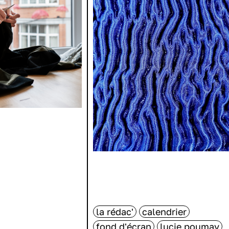
la rédac'
calendrier
fond d'écran
lucie poumay