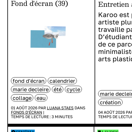
Fond d'écran (39)
Entretien
Karoo est 
artiste plu
travaille 
D’étudiant
de ce parc
minimalist
arts plast
fond d'écran
calendrier
marie decleire
été
cycle
marie declei
collage
eau
création
01 AOÛT 2026 PAR
LUANA STAES
DANS
FONDS D'ÉCRAN
|
04 AOÛT 2026 P
TEMPS DE LECTURE :
3
MINUTES
TEMPS DE LECTU