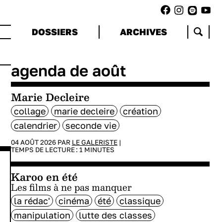
DOSSIERS
ARCHIVES
agenda de août
Marie Decleire
collage
marie decleire
création
calendrier
seconde vie
04 AOÛT 2026 PAR
LE GALERISTE
|
TEMPS DE LECTURE :
1
MINUTES
Karoo en été
Les films à ne pas manquer
la rédac'
cinéma
été
classique
manipulation
lutte des classes