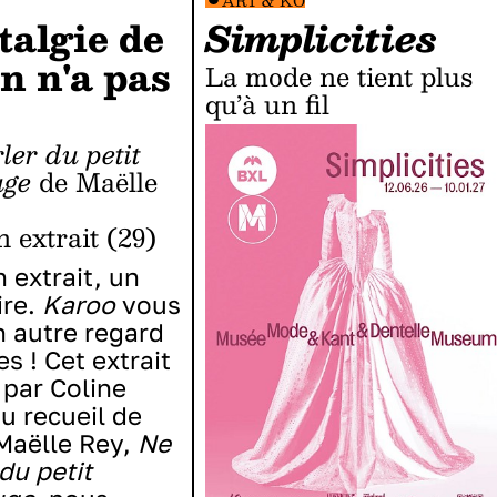
ART & KO
talgie de
Simplicities
on n'a pas
La mode ne tient plus
qu’à un fil
uge
de Maëlle
n extrait (29)
n extrait, un
re.
Karoo
vous
 autre regard
es ! Cet extrait
par Coline
u recueil de
Maëlle Rey,
Ne
du petit