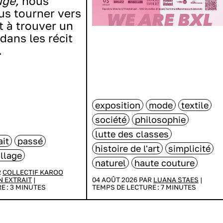
uge,
nous
ous tourner vers
t à trouver un
dans les récit
.
exposition
mode
textile
société
philosophie
lutte des classes
ait
passé
histoire de l'art
simplicité
illage
naturel
haute couture
R
COLLECTIF KAROO
N EXTRAIT
|
04 AOÛT 2026 PAR
LUANA STAES
|
E :
3
MINUTES
TEMPS DE LECTURE :
7
MINUTES