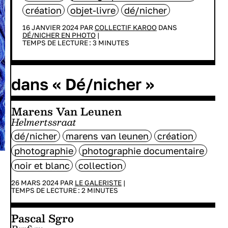
création
objet-livre
dé/nicher
16 JANVIER 2024 PAR
COLLECTIF KAROO
DANS
DÉ/NICHER EN PHOTO
|
TEMPS DE LECTURE :
3
MINUTES
dans « Dé/nicher »
Marens Van Leunen
Helmertssraat
dé/nicher
marens van leunen
création
photographie
photographie documentaire
noir et blanc
collection
26 MARS 2024 PAR
LE GALERISTE
|
TEMPS DE LECTURE :
2
MINUTES
Pascal Sgro