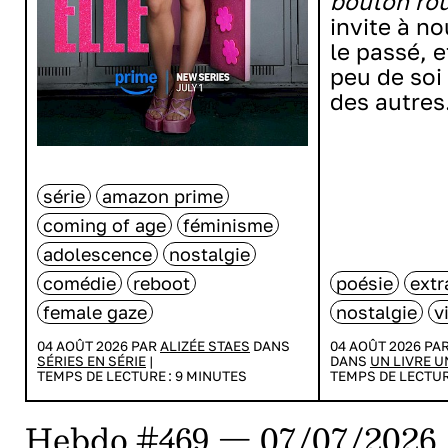
bouton ro
invite à n
le passé, e
peu de soi 
des autres
série
amazon prime
coming of age
féminisme
adolescence
nostalgie
comédie
reboot
poésie
extr
female gaze
nostalgie
v
04 AOÛT 2026 PAR
ALIZÉE STAES
DANS
04 AOÛT 2026 PA
SÉRIES EN SÉRIE
|
DANS
UN LIVRE U
TEMPS DE LECTURE :
9
MINUTES
TEMPS DE LECTUR
Hebdo #469 — 07/07/2026