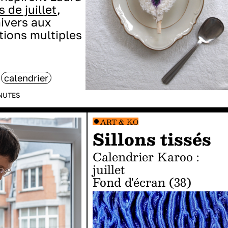
 de juillet
,
nivers aux
tions multiples
calendrier
NUTES
ART & KO
Sillons tissés
Calendrier Karoo :
juillet
Fond d'écran (38)