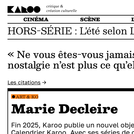
critique &
création culturelle
CINÉMA
SCÈNE
HORS-SÉRIE : L'été selon 
« Ne vous êtes-vous jama
nostalgie n’est plus ce qu’e
Les citations
→
ART & KO
Marie Decleire
Fin 2025, Karoo publie un nouvel objet
Calendrier Karoo
. Avec ses séries de 